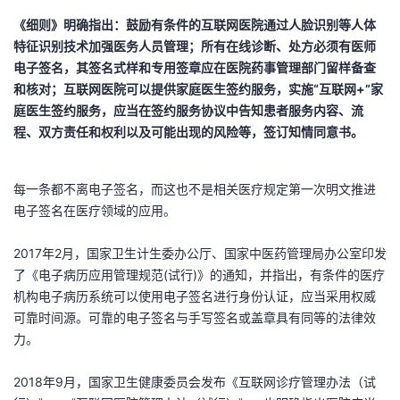
《细则》明确指出：鼓励有条件的互联网医院通过人脸识别等人体
者
特征识别技术加强医务人员管理；所有在线诊断、处方必须有医师
电子签名，其签名式样和专用签章应在医院药事管理部门留样备查
我
和核对；互联网医院可以提供家庭医生签约服务，实施“互联网+”家
庭医生签约服务，应当在签约服务协议中告知患者服务内容、流
的
我
程、双方责任和权利以及可能出现的风险等，签订知情同意书。
博
的
我
每一条都不离电子签名，而这也不是相关医疗规定第一次明文推进
客
论
的
我
电子签名在医疗领域的应用。
坛
圈
的
我
2017年2月，国家卫生计生委办公厅、国家中医药管理局办公室印发
了《电子病历应用管理规范(试行)》的通知，并指出，有条件的医疗
子
直
的
我
机构电子病历系统可以使用电子签名进行身份认证，应当采用权威
可靠时间源。可靠的电子签名与手写签名或盖章具有同等的法律效
我
播
活
的
力。
我
动
关
的
2018年9月，国家卫生健康委员会发布《互联网诊疗管理办法（试