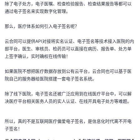
持
建
除了电子处方，电子医嘱、检查检验报告、检查结果报告等都可以
证
实
的
通过电子签名来实现数字化管理。
议
验
收
那么，医疗体系如何引入电子签名呢？
藏
云合同可以提供API对接将实名认证、电子签名等技术接入医院的内
部平台，医生、审核员、检药员可以直接在病历、报告单、处方单
上签字确认，实时确权在线传输！
如果医院不想把医疗数据存放到公有云平台，云合同也可以基于医
院自己的服务器给医院搭建一套电子签名系统。
除了线下医院，电子签名还被广泛应用到在线医疗平台中，可以解
决医疗平台相关医务人员的实人认证、在线开具电子处方等难题。
所以，真的不是互联网医疗偏爱电子签名，是信息化时代离不开电
子签名！