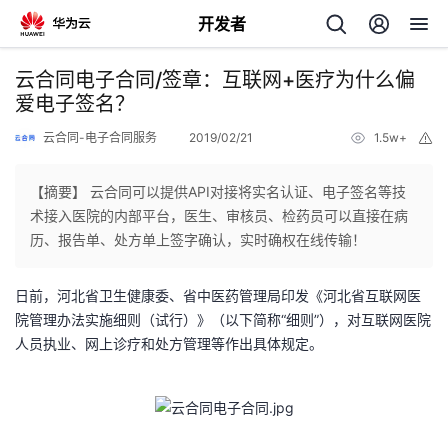
开发者
返
云合同电子合同/签章：互联网+医疗为什么偏
回
爱电子签名？
云合同-电子合同服务
2019/02/21
1.5w+
举
报
【摘要】 云合同可以提供API对接将实名认证、电子签名等技
术接入医院的内部平台，医生、审核员、检药员可以直接在病
个
历、报告单、处方单上签字确认，实时确权在线传输！
我
人
日前，河北省卫生健康委、省中医药管理局印发《河北省互联网医
院管理办法实施细则（试行）》（以下简称“细则”），对互联网医院
的
主
人员执业、网上诊疗和处方管理等作出具体规定。
开
页
发