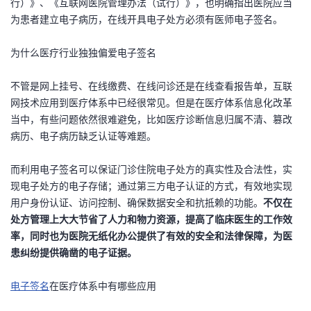
行）》、《互联网医院管理办法（试行）》，也明确指出医院应当
我
注
的
开
为患者建立电子病历，在线开具电子处方必须有医师电子签名。
的
Programs
发
为什么医疗行业独独偏爱电子签名
支
者
不管是网上挂号、在线缴费、在线问诊还是在线查看报告单，互联
网技术应用到医疗体系中已经很常见。但是在医疗体系信息化改革
持
学
当中，有些问题依然很难避免，比如医疗诊断信息归属不清、篡改
病历、电子病历缺乏认证等难题。
我
堂
而利用电子签名可以保证门诊住院电子处方的真实性及合法性，实
的
我
现电子处方的电子存储；通过第三方电子认证的方式，有效地实现
我
用户身份认证、访问控制、确保数据安全和抗抵赖的功能。
不仅在
技
的
处方管理上大大节省了人力和物力资源，提高了临床医生的工作效
的
我
率，同时也为医院无纸化办公提供了有效的安全和法律保障，为医
术
云
患纠纷提供确凿的电子证据。
课
的
我
支
声
电子签名
程
认
的
我
在医疗体系中有哪些应用