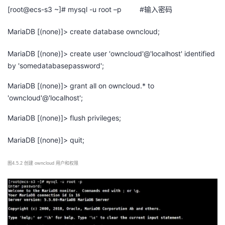
[root@ecs-s3 ~]# mysql -u root –p #
输入密码
MariaDB [(none)]> create database owncloud;
MariaDB [(none)]> create user 'owncloud'@'localhost' identified
by 'somedatabasepassword';
MariaDB [(none)]> grant all on owncloud.* to
'owncloud'@'localhost';
MariaDB [(none)]> flush privileges;
MariaDB [(none)]> quit;
图
4.5.2 创建 owncloud 用户和权限