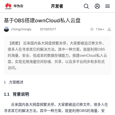
开发者
返
基于OBS搭建ownCloud私人云盘
回
chongchongly
2019/05/17
1.5w+
举
报
【摘要】 近来国内各大网盘频繁关停，大家都被迫迁移文件，
很多人在寻求其它的解决方法。其中一种方案，就是利用OBS
的海量、安全、低成本的数据存储能力，搭建ownCloud私人云
个
盘，实现无限海量空间存储、共享，以及多平台同步和多形式
访问。
我
人
1
方案概述
的
主
1.1
背景说明
开
页
近来国内各大网盘频繁关停，大家都被迫迁移文件，很多人在
寻求其它的解决方法。其中一种方案，就是利用
OBS的海量、安
发