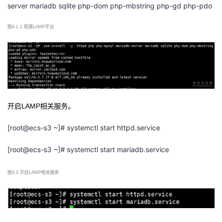
server mariadb sqlite php-dom php-mbstring php-gd php-pdo
图
4.1.1 搭建LAMP平台
开启
LAMP相关服务。
[root@ecs-s3 ~]# systemctl start httpd.service
[root@ecs-s3 ~]# systemctl start mariadb.service
图
4.2 开启LAMP相关服务