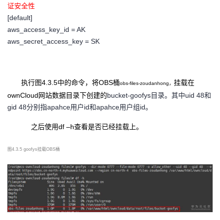
证安全性
[default]
aws_access_key_id = AK
aws_secret_access_key = SK
执行图
4.3.5中的命令，将OBS桶
挂载在
obs-files-zoudanhong，
ownCloud网站数据目录下创建的
bucket-goofys目录。其中uid 48和
gid 48分别指apahce用户id和apahce用户组id。
之后使用
df –h
查看是否已经挂载上。
图
4.3.5 goofys挂载OBS桶