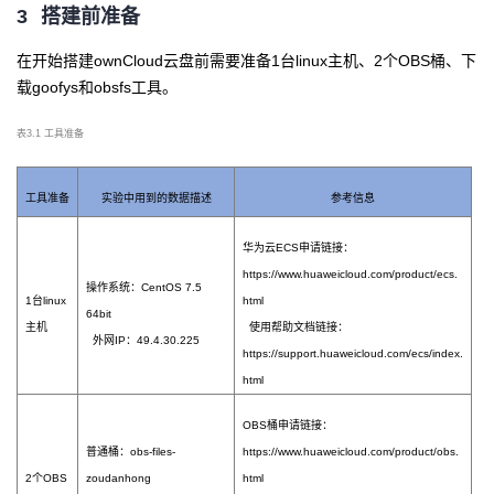
3
搭建前准备
在开始搭建
ownCloud云盘前需要准备1台linux主机、2个OBS桶、下
载goofys和obsfs工具。
表
3.1 工具准备
工具准备
实验中用到的数据描述
参考信息
华为云
ECS申请链接：
https://www.huaweicloud.com/product/ecs.
操作系统：
CentOS 7.5
1台linux
html
64bit
主机
使用帮助文档链接：
外网IP：49.4.30.225
https://support.huaweicloud.com/ecs/index.
html
OBS桶申请链接：
普通桶：
obs-files-
https://www.huaweicloud.com/product/obs.
2个OBS
zoudanhong
html