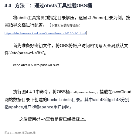
4.4
方法二：通过
obsfs工具挂载OBS桶
将
obsfs工具拷贝到指定目录解压，这里以 /home目录为例，按
照指导文档进行配置。
（
下载和安装指导链接：
）
https://bbs.huaweicloud.com/forum/thread-14106-1-1.html
首先准备好密钥文件，将
OBS将帐户访问密钥写入全局默认文
件“/etc/passwd-s3fs”。
echo AK:SK > /etc/passwd-s3fs
执行图
4.4.1中命令，将OBS桶
挂载在
ownCloud
obsftpzoudanhong，
网站数据目录下创建的
bucket-obsfs目录。其中uid 48和gid 48分别
指apahce用户id和apahce用户组id。
之后使用
df –h
查看是否已经挂载上。
图
4.4.1 obsfs挂载OBS桶