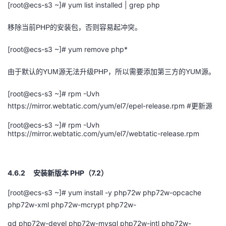
[root@ecs-s3 ~]# yum list installed | grep php
移除当前
PHP的安装包，否则容易起冲突。
[root@ecs-s3 ~]# yum remove php*
由于默认的
YUM源无法升级PHP，所以需要添加第三方的YUM源。
[root@ecs-s3 ~]# rpm -Uvh
https://mirror.webtatic.com/yum/el7/epel-release.rpm #
更新源
[root@ecs-s3 ~]# rpm -Uvh
https://mirror.webtatic.com/yum/el7/webtatic-release.rpm
4.6.2
PHP
7.2
安装新版本
（
）
[root@ecs-s3 ~]# yum install -y php72w php72w-opcache
php72w-xml php72w-mcrypt php72w-
gd php72w-devel php72w-mysql php72w-intl php72w-