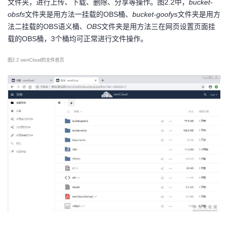
文件夹，进行上传、下载、删除、分享等操作。图2.2中，
bucket-
持
建
证
实
的
obsfs
文件夹是用方法一挂载的OBS桶、
bucket-goofys
文件夹是用方
法二挂载的OBS语义桶、
OBS
文件夹是用方法三在网页设置页面挂
议
验
收
载的OBS桶，3个桶均可正常进行文件操作。
藏
图
2.2 ownCloud的文件首页