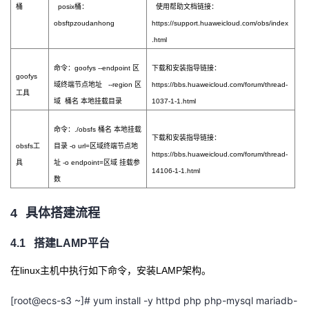
桶
posix桶：
使用帮助文档链接：
obsftpzoudanhong
https://support.huaweicloud.com/obs/index
.html
命令：
goofys --endpoint 区
下载和安装指导链接：
goofys
域终端节点地址 --region 区
https://bbs.huaweicloud.com/forum/thread-
工具
域 桶名 本地挂载目录
1037-1-1.html
命令：
./obsfs 桶名 本地挂载
下载和安装指导链接：
obsfs工
目录 -o url=区域终端节点地
https://bbs.huaweicloud.com/forum/thread-
具
址 -o endpoint=区域 挂载参
14106-1-1.html
数
4
具体搭建流程
4.1
搭建
LAMP平台
在
linux主机中执行如下命令，安装LAMP架构。
[root@ecs-s3 ~]# yum install -y httpd php php-mysql mariadb-