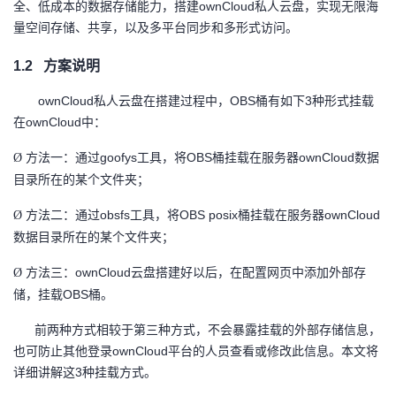
全、低成本的数据存储能力，搭建ownCloud私人云盘，实现无限海
量空间存储、共享，以及多平台同步和多形式访问。
者
1.2
方案说明
我
ownCloud私人云盘在搭建过程中，OBS桶有如下3种形式挂载
的
我
在ownCloud中：
方法一：通过
goofys工具，将OBS桶挂载在服务器ownCloud数据
Ø
博
的
我
目录所在的某个文件夹；
客
论
的
我
方法二：通过
obsfs工具，将OBS posix桶挂载在服务器ownCloud
Ø
数据目录所在的某个文件夹；
坛
圈
的
我
方法三：
ownCloud云盘搭建好以后，在配置网页中添加外部存
Ø
子
直
的
我
储，挂载OBS桶。
我
播
活
的
前两种方式相较于第三种方式，不会暴露挂载的外部存储信息，
也可防止其他登录
ownCloud平台的人员查看或修改此信息。本文将
我
动
关
的
详细讲解这3种挂载方式。