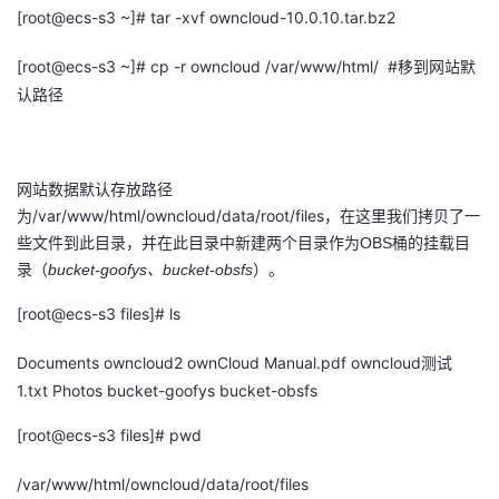
[root@ecs-s3 ~]# tar -xvf owncloud-10.0.10.tar.bz2
[root@ecs-s3 ~]# cp -r owncloud /var/www/html/ #
移到网站默
认路径
网站数据默认存放路径
/var/www/html/owncloud/data/root/files
为
，在这里我们拷贝了一
些文件到此目录，并在此目录中新建两个目录作为
OBS桶的挂载目
录（
bucket-goofys、bucket-obsfs
）。
[root@ecs-s3 files]# ls
Documents owncloud2 ownCloud Manual.pdf owncloud
测试
1.txt Photos bucket-goofys bucket-obsfs
[root@ecs-s3 files]# pwd
/var/www/html/owncloud/data/root/files