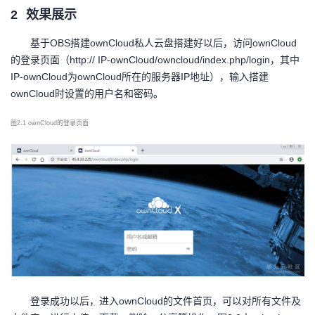
2
我
效果展示
注
的
开
基于
OBS搭建ownCloud私人云盘搭建好以后，访问ownCloud
的
Programs
发
的登录页面（http:// IP-ownCloud/owncloud/index.php/login，其中
IP-ownCloud为ownCloud所在的服务器IP地址），输入搭建
支
者
ownCloud时设置的用户名和密码
。
持
学
图
2.1 ownCloud的登录页面
我
堂
的
我
我
技
的
的
我
术
云
课
的
我
支
声
程
认
的
我
登录成功以后，进入
ownCloud的文件首页，可以对所有文件及