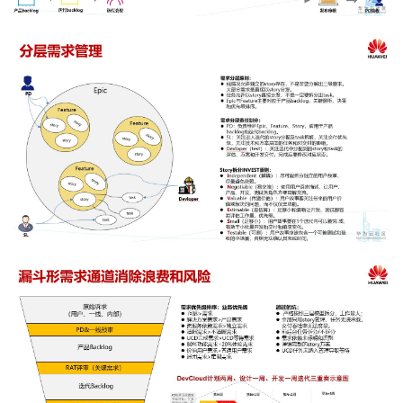
者
我
的
我
博
的
我
客
论
的
我
坛
圈
的
我
子
直
的
我
我
播
活
的
我
动
关
的