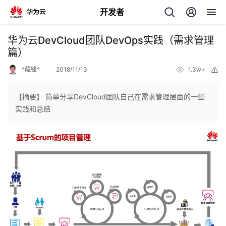
开发者
返
华为云DevCloud团队DevOps实践（需求管理
回
篇）
^藏锋^
2018/11/13
1.3w+
举
报
【摘要】 简单分享DevCloud团队自己在需求管理层面的一些
实践和总结
个
我
人
的
主
开
页
发