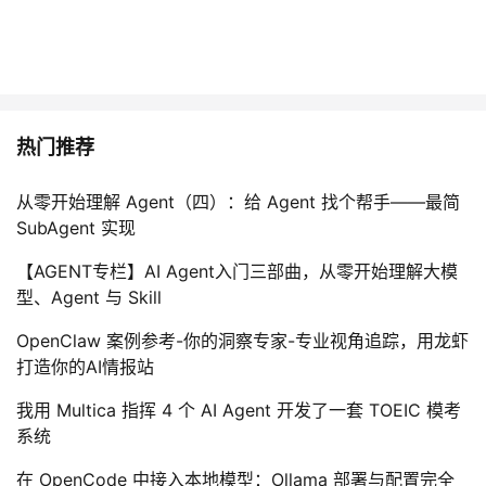
持
建
证
实
的
议
验
收
藏
热门推荐
从零开始理解 Agent（四）：给 Agent 找个帮手——最简
SubAgent 实现
【AGENT专栏】AI Agent入门三部曲，从零开始理解大模
型、Agent 与 Skill
OpenClaw 案例参考-你的洞察专家-专业视角追踪，用龙虾
打造你的AI情报站
我用 Multica 指挥 4 个 AI Agent 开发了一套 TOEIC 模考
系统
在 OpenCode 中接入本地模型：Ollama 部署与配置完全