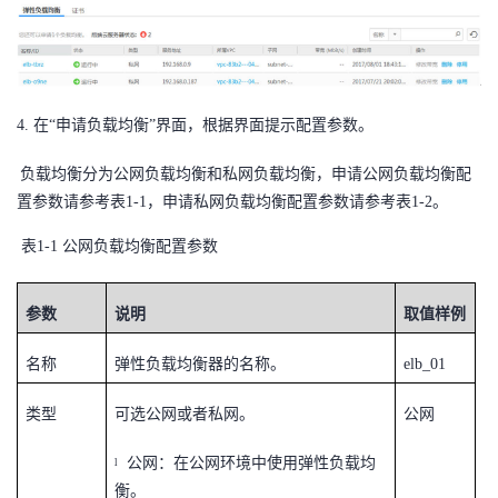
我
注
的
开
的
Programs
发
4.
在“申请负载均衡”界面，根据界面提示配置参数。
支
者
负载均衡分为公网负载均衡和私网负载均衡，申请公网负载均衡配
持
学
置参数请参考表1
-1
，申请私网负载均衡配置参数请参考表1
-2
。
我
堂
表1-1 公网负载均衡配置参数
的
我
我
参数
说明
取值样例
技
的
的
我
名称
弹性负载均衡器的名称。
elb_01
术
云
课
的
我
类型
可选公网或者私网。
公网
支
声
程
认
的
我
公网：在公网环境中使用弹性负载均
l
衡。