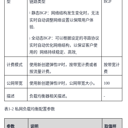
型
链路类型
BGP
静态
BGP
：网络结构发生变化时，无法
l
实时自动调整网络设置以保障用户体
验
。
全动态BGP：可以根据设定的寻路协议
l
实时自动优化网络结构，以保证客户使
用的 网络持续稳定、高效
。
计费模式
使用新创建弹性
IP
时，按带宽计费或者
按带宽计
按流量计费。
费
公网带宽
使用新创建弹性
IP
时，公网带宽大小。
100
描述
负载均衡器相关描述。
-
表1-2 私网负载均衡配置参数
参数
说明
取值样