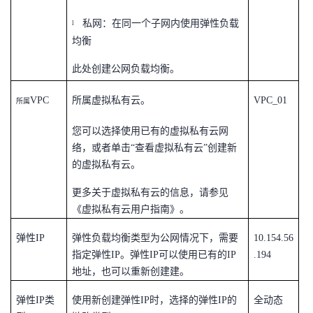
持
建
证
实
的
私网
：在同一个子网内使用弹性负载
l
议
均衡
验
收
此处创建公网负载均衡。
藏
VPC
所属虚拟私有云。
VPC_01
所属
您可以选择使用已有的虚拟私有云网
络，或者单击“查看虚拟私有云”创建新
的虚拟私有云。
更多关于虚拟私有云的信息，请参见
《虚拟私有云用户指南》。
弹性
IP
弹性负载均衡类型为公网情况下，需要
10.154.56
指定弹性
IP
。弹性
IP
可以使用已有的
IP
.194
地址，也可以重新创建建。
弹性
IP
类
使用新创建弹性
IP
时，选择的弹性
IP
的
全动态