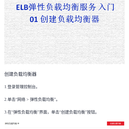
者
我
的
我
博
的
我
客
论
的
我
创建负载均衡器
坛
圈
的
我
1.
登录管理控制台。
子
直
的
我
2.
单击“网络
>
弹性负载均衡”。
我
播
活
的
3.
在“弹性负载均衡”界面，单击“创建负载均衡”按钮。
我
动
关
的