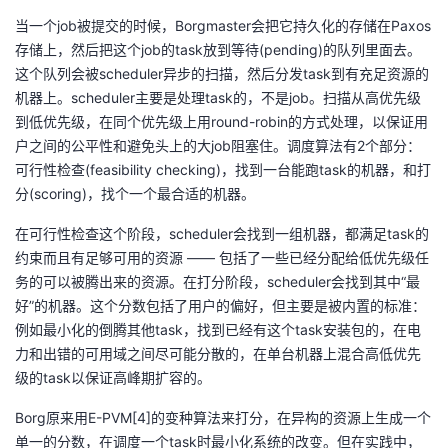
当一个job被提交的时候，Borgmaster会把它持久化的存储在Paxos
存储上，然后把这个job的task放到等待(pending)的队列里面去。
这个队列会被scheduler异步的扫描，然后分发task到有充足资源的
机器上。scheduler主要是处理task的，不是job。扫描从高优先级
到低优先级，在同个优先级上用round-robin的方式处理，以保证用
户之间的公平性和避免头上的大job阻塞住。调度算法有2个部分：
可行性检查(feasibility checking)，找到一台能跑task的机器，和打
分(scoring)，找个一个最合适的机器。
在可行性检查这个阶段，scheduler会找到一组机器，都满足task的
约束而且有足够可用的资源 —— 包括了一些已经分配给低优先级任
务的可以被腾出来的资源。在打分阶段，scheduler会找到其中“最
好”的机器。这个分数包括了用户的偏好，但主要是被内置的标准：
例如最小化的倒腾其他task，找到已经有这个task安装包的，在电
力和出错的可用域之间尽可能分散的，在单台机器上混合高低优先
级的task以保证高峰期扩容的。
Borg原来用E-PVM[4]的变种算法来打分，在异构的资源上生成一个
单一的分数，在调度一个task时最小化系统的改变。但在实践中，