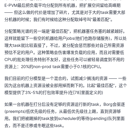
E-PVM最后把负载平均分配到所有机器，把扩展空间留给高峰期
—— 但这么做的代价是增加了碎片，尤其是对于大的task需要大部
分机器的时候；我们有时候给这种分配取绰号叫“最差匹配”。
分配策略光谱的另一端是“最佳匹配”，把机器塞任务塞的越紧越好。
这样就能留下一些空的机器给用户jobs(他们也跑存储服务)，所以处
理大task就比较直接了，不过，紧分配会惩罚那些对自己所需资源
预估不足的用户。这种策略会伤害爆发负载的应用，而且对需要低
CPU的批处理任务特别不友好，这些任务可以被轻易调度到不用的
资源上：20%的non-prod task需要小于0.1核的CPU。
我们目前的打分模型是一个混合的，试图减少搁浅的资源 —— 一些
因为这台机器上资源没被全部用掉而剩下的。比起“最佳匹配”，这个
模型提供了3%-5%的打包效率提升(在[78]里面定义的)
如果一台机器在打分后没有足够的资源运行新的task，Borg会驱逐
(preempts)低优先级的任务，从最低优先级往上踢，直到资源够
用。我们把被踢掉的task放到scheduler的等待(pending)队列里面
去，而不是迁移或冬眠这些task。