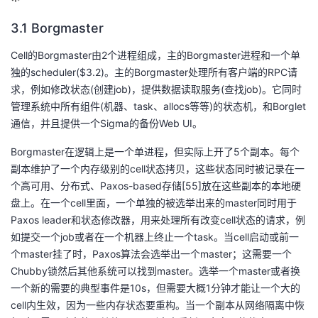
的
Programs
发
者
3.1 Borgmaster
Cell的Borgmaster由2个进程组成，主的Borgmaster进程和一个单
支
者
我
独的scheduler($3.2)。主的Borgmaster处理所有客户端的RPC请
求，例如修改状态(创建job)，提供数据读取服务(查找job)。它同时
持
学
的
我
管理系统中所有组件(机器、task、allocs等等)的状态机，和Borglet
通信，并且提供一个Sigma的备份Web UI。
我
堂
博
的
我
Borgmaster在逻辑上是一个单进程，但实际上开了5个副本。每个
的
我
客
论
的
我
我
副本维护了一个内存级别的cell状态拷贝，这些状态同时被记录在一
个高可用、分布式、Paxos-based存储[55]放在这些副本的本地硬
技
的
坛
圈
的
我
的
我
盘上。在一个cell里面，一个单独的被选举出来的master同时用于
Paxos leader和状态修改器，用来处理所有改变cell状态的请求，例
术
云
子
直
的
我
课
的
我
如提交一个job或者在一个机器上终止一个task。当cell启动或前一
个master挂了时，Paxos算法会选举出一个master；这需要一个
支
声
播
活
的
程
认
的
我
Chubby锁然后其他系统可以找到master。选举一个master或者换
一个新的需要的典型事件是10s，但需要大概1分钟才能让一个大的
持
建
动
关
证
实
的
cell内生效，因为一些内存状态要重构。当一个副本从网络隔离中恢