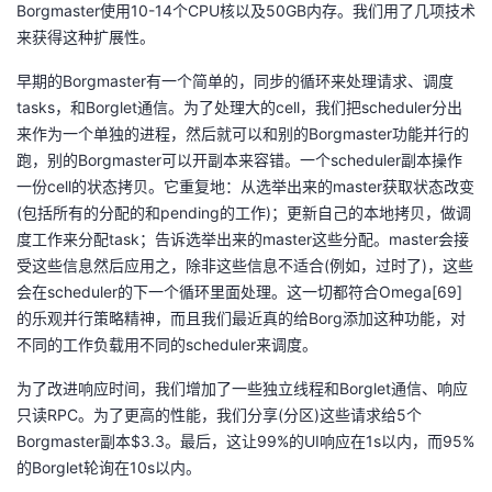
Borgmaster使用10-14个CPU核以及50GB内存。我们用了几项技术
来获得这种扩展性。
早期的Borgmaster有一个简单的，同步的循环来处理请求、调度
tasks，和Borglet通信。为了处理大的cell，我们把scheduler分出
来作为一个单独的进程，然后就可以和别的Borgmaster功能并行的
跑，别的Borgmaster可以开副本来容错。一个scheduler副本操作
一份cell的状态拷贝。它重复地：从选举出来的master获取状态改变
(包括所有的分配的和pending的工作)；更新自己的本地拷贝，做调
度工作来分配task；告诉选举出来的master这些分配。master会接
受这些信息然后应用之，除非这些信息不适合(例如，过时了)，这些
会在scheduler的下一个循环里面处理。这一切都符合Omega[69]
的乐观并行策略精神，而且我们最近真的给Borg添加这种功能，对
不同的工作负载用不同的scheduler来调度。
为了改进响应时间，我们增加了一些独立线程和Borglet通信、响应
只读RPC。为了更高的性能，我们分享(分区)这些请求给5个
Borgmaster副本$3.3。最后，这让99%的UI响应在1s以内，而95%
的Borglet轮询在10s以内。