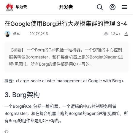
开发者
返
在Google使用Borg进行大规模集群的管理 3-4
回
难易
2017/12/15
1.3w+
举
报
【摘要】 一个Borg的Cell包括一堆机器，一个逻辑的中心控制
服务叫做Borgmaster，和在每台机器上跑的Borglet的agent进
程(见图1)。所有Borg的组件都是用C++写的。
个
摘要: <Large-scale cluster management at Google with Borg>
我
人
3. Borg架构
我
的
主
一个Borg的Cell包括一堆机器，一个逻辑的中心控制服务叫做
Borgmaster，和在每台机器上跑的Borglet的agent进程(见图1)。所
我
的
开
页
有Borg的组件都是用C++写的。
我
的
开
发