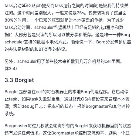
task启动延迟(从job提交到task运行之间的时间段)是被我们持续关
注的。这个时间差别很大，一般来说是25s。包安装耗费了这里面
80%的时间：一个已知的瓶颈就是对本地硬盘的争抢。为了减少
task启动时间，scheduler希望机器上已经有足够的包(程序和数
据)：大部分包是只读的所以可以被分享和缓存。这是唯一一种Borg
scheduler支持的数据本地化方式。顺便说一下，Borg分发包到机器
的办法是树形的和BT类型的协议。
另外，scheduler用了某些技术来扩散到几万台机器的cell里面。
($3.4)
3.3 Borglet
Borglet是部署在cell的每台机器上的本地Borg代理程序。它启动停
止task；如果task失败就重启；通过修改OS内核设置来管理本地资
源；滚动debug日志；把本机的状态上报给Borgmaster和其他监控
系统。
Borgmaster每过几秒就会轮询所有的Borglet来获取机器当前的状态
还有发送任何请求。这让Borgmaster能控制交流频率，避免一个显