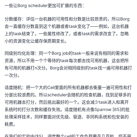
一些让Borg scheduler更加可扩展的东西：
分数缓存：评估一台机器的可用性和分数是比较昂贵的，所以Borg
会一直缓存分数直到这个机器或者task变化了——例如，这台机器
上的task结束了，一些属性修改了，或者task的需求改变了。忽略
小的资源变化让缓存保质期变长。
同级别均化处理：同一个Borg job的task一般来说有相同的需求和
资源，所以不用一个个等待的task每次都去找可用机器，这会把所
有可用的机器打n次分。Borg会对相同级别的task找一遍可用机器打
一次分。
适度随机：把一个大的Cell里面的所有机器都去衡量一遍可用性和打
分是比较浪费的。所以scheduler会随机的检查机器，找到足够多的
可用机器去打分，然后挑出最好的一个。这会减少task进入和离开
系统时的打分次数和缓存失效。适度随机有点像Sparrow [65]的批
处理采样技术，同样要面对优先级、驱逐、非同构系统和包安装的
耗费。
在我们的实验中($5)，调度整个cell的工作负载要花几百秒，但不用