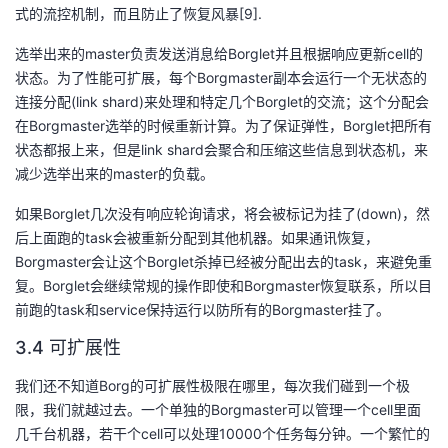
式的流控机制，而且防止了恢复风暴[9].
选举出来的master负责发送消息给Borglet并且根据响应更新cell的
状态。为了性能可扩展，每个Borgmaster副本会运行一个无状态的
连接分配(link shard)来处理和特定几个Borglet的交流；这个分配会
在Borgmaster选举的时候重新计算。为了保证弹性，Borglet把所有
状态都报上来，但是link shard会聚合和压缩这些信息到状态机，来
减少选举出来的master的负载。
如果Borglet几次没有响应轮询请求，将会被标记为挂了(down)，然
后上面跑的task会被重新分配到其他机器。如果通讯恢复，
Borgmaster会让这个Borglet杀掉已经被分配出去的task，来避免重
复。Borglet会继续常规的操作即使和Borgmaster恢复联系，所以目
前跑的task和service保持运行以防所有的Borgmaster挂了。
3.4 可扩展性
我们还不知道Borg的可扩展性极限在哪里，每次我们碰到一个极
限，我们就越过去。一个单独的Borgmaster可以管理一个cell里面
几千台机器，若干个cell可以处理10000个任务每分钟。一个繁忙的