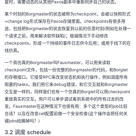
复时，需要动态的从其他Paxos副本中重新同步自己的状态。
议
注
验
收
某个时刻的Borgmaster的状态被称为checkpoint，会被以快照形式
+change log形式保存在Paxos存储里面。checkpoints有很多用
藏
途，包括把Borgmaster的状态恢复到以前的任意时刻(例如在处理一
个请求之前，用来解决软件缺陷)；极端情况下手动修改
checkpoints，形成一个持续的事件日志供今后用；或用于线下的在
线仿真。
一个高仿真的Borgmaster叫Fauxmaster，可以用来读取
checkpoint文件，包括一份完整的Borgmaster的代码，和Borglet
的存根接口。它接受RPC来改变状态机和执行操作，例如调度所有
阻塞的tasks，我们用它来debug错误，和它交互就和Borgmaster
交互是一样的，同样我们也有一个仿真的Borglet可以用checkpoint
重放真实的交互。用户可以单步调试看到系统中的所有过去的改
变。Fauxmaster在这种情况下也很有用：多个这个类型的job比较
合适？以及在改变cell配置前做一个安全检查(这个操作会把任何关
键jobs给踢掉吗？)
3.2 调度 schedule