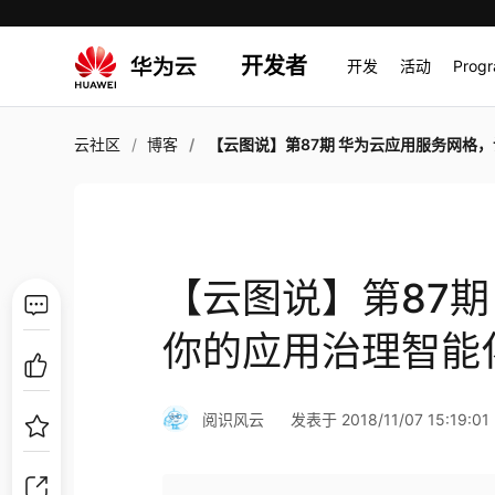
开发者
开发
活动
Prog
云社区
博客
【云图说】第87期 华为云应用服务网格，让你的应用治理智能化、可
【云图说】第87
你的应用治理智能
阅识风云
发表于 2018/11/07 15:19:01