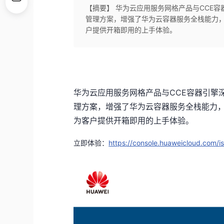
【摘要】 华为云应用服务网格产品与CCE
管理方案，增强了华为云容器服务全栈能力
户提供开箱即用的上手体验。
华为云应用服务网格产品与CCE容器引擎
理方案，增强了华为云容器服务全栈能力
为客户提供开箱即用的上手体验。
立即体验
：
https://console.huaweicloud.com/i