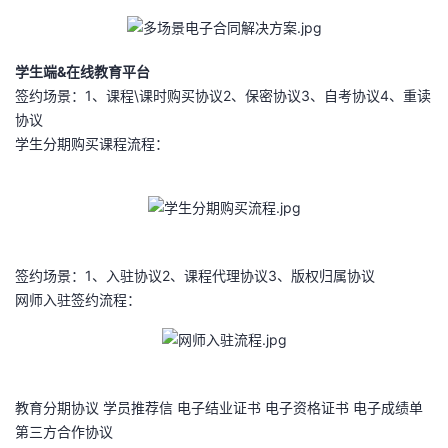
我
注
的
开
的
Programs
发
学生端&在线教育平台
签约场景：1、课程\课时购买协议2、保密协议3、自考协议4、重读
支
协议
者
学生分期购买课程流程：
持
学
我
堂
的
我
我
签约场景：1、入驻协议2、课程代理协议3、版权归属协议
网师入驻签约流程：
技
的
的
我
术
云
课
的
我
教育分期协议 学员推荐信 电子结业证书 电子资格证书 电子成绩单
支
声
程
认
的
我
第三方合作协议