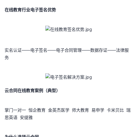
持
建
证
实
的
在线教育行业电子签名优势
议
验
收
藏
实名认证——电子签名——电子合同管理——数据存证——法律服
务
云合同在线教育案例（典型）
掌门一对一 恒企教育 金英杰医学 师大教育 易申学 卡米贝比 瑞
思英语 安缇雅
为什么选择云合同