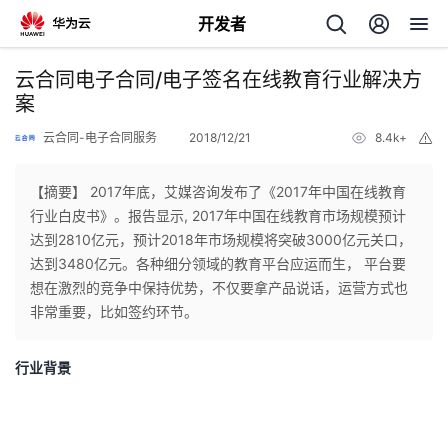
开发者
返
云合同电子合同/电子签名在线教育行业解决方
回
案
云合同-电子合同服务
2018/12/21
8.4k+
举
报
【摘要】 2017年底，艾媒咨询发布了《2017年中国在线教育
行业白皮书》。报告显示, 2017年中国在线教育市场规模预计
个
达到2810亿元，预计2018年市场规模将突破3000亿元关口，
达到3480亿元。各种细分领域的教育平台应运而生， 平台要
我
人
想在激烈的竞争中保持优势，不仅要拿产品说话，运营方式也
非常重要，比如签约环节。
的
主
行业背景
开
页
发