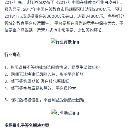
2017年底，艾媒咨询发布了《2017年中国在线教育行业白皮书》。
报告显示, 2017年中国在线教育市场规模预计达到2810亿元，预计
者
2018年市场规模将突破3000亿元关口，达到3480亿元。各种细分
领域的教育平台应运而生， 平台要想在激烈的竞争中保持优势，不
我
仅要拿产品说话，运营方式也非常重要，比如签约环节。
的
我
博
的
我
行业痛点
客
论
的
我
1、购买课程不签约或勾选网络协议，易发生法律纠纷
2、网师无法快速低风险入驻，影响平台扩张
坛
圈
的
我
3、线下签约周期长 客户转化率降低
4、线下签字盖章易被篡改，平台风险大
子
直
的
我
5、课程版权被侵犯，平台利益受损追责困难
我
播
活
的
我
动
关
的
多场景电子签名解决方案