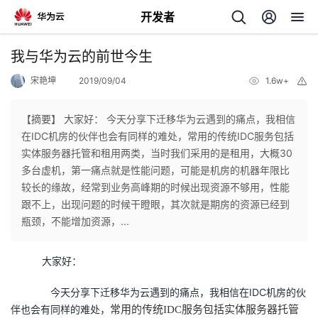
开发者
返
我与华为云的前世今生
回
宋艳坤
2019/09/04
1.6w+
举
报
【摘要】 大家好： 今天分享下迁移华为云遇到的痛点，我相信
在IDC机房的伙伴也会有同样的难处，常用的传统IDC服务包括
实体服务器托管和租用两类，当时我们采用的是租用，大概30
个
多台虚机，第一痛点就是性能问题，可能是机房的机器年限比
较长的缘故，经常到业务高峰期的时候出现资源不够用，性能
我
人
跟不上，出现问题的时候干瞪眼，其次就是期房的资源已经到
瓶颈，不能增加资源，...
的
主
大家好：
开
页
今天分享下迁移华为云遇到的痛点，我相信在IDC机房的伙
发
伴也会有同样的难处，
常用的传统IDC服务包括实体服务器托管