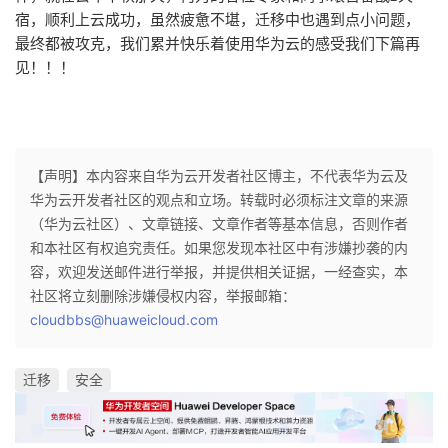
我
注
宿，顺利上云成功，虽然疲惫不堪，迁移中也遇到点小问题，
的
开
最终都被攻克，我们累并快乐着使用华为云的感受我们下篇再
见！！！
的
Programs
发
支
者
持
学
【声明】本内容来自华为云开发者社区博主，不代表华为云及
华为云开发者社区的观点和立场。转载时必须标注文章的来源
我
堂
（华为云社区）、文章链接、文章作者等基本信息，否则作者
和本社区有权追究责任。如果您发现本社区中有涉嫌抄袭的内
的
我
我
容，欢迎发送邮件进行举报，并提供相关证据，一经查实，本
社区将立刻删除涉嫌侵权内容，举报邮箱：
技
的
的
我
cloudbbs@huaweicloud.com
术
云
课
的
我
迁移
安全
支
声
程
认
的
我