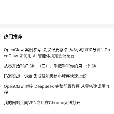
持
建
证
实
的
议
验
收
藏
热门推荐
OpenClaw 案例参考-会议纪要总结-从3小时到10分钟：Op
enClaw 如何用 AI 智能体搞定会议纪要
从零开始写好 Skill（三）：手把手写你的第一个 Skill
码道实战｜Skill 集成赋能微信小程序快速上线
OpenClaw 对接 DeepSeek 完整配置教程 从零搭建调用流
程
我的网站连同VPN之后在Chrome无法打开