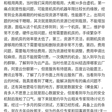
和租用两类，当时我们采用的是租用，大概30多台虚机，第一
者
痛点就是性能问题，可能是机房的机器年限比较长的缘故，经
常到业务高峰期的时候出现资源不够用，性能跟不上，出现问
我
题的时候干瞪眼，其次就是期房的资源已经到瓶颈，不能增加
资源，面临从这个机房迁移到到；另一个机房。第二，维护非
的
我
常不方便，硬件出现问题，经常需要跑机房的，手续繁杂不
说，跑机房的效率是太低了，第三，资源不灵活，前期机房资
博
的
我
源够用的情况下需要增加和删除资源非常不方便。第四，费用
问题，需要每月预估费用，因为资源经常有调整，费用申请比
客
论
的
我
较麻烦，而且不能按需付费，一次偶然的机会，加入到华为云
的群聊，了解到华为云产品，当时也是正在纠结选择哪家云厂
坛
圈
的
我
商，阿里云份额第一，但是服务有待提高，百度云功能匮乏，
腾讯云等等，了解了几乎市面上所有云服务厂商，当看到华为
子
直
的
我
云的时候，我真是看到了曙光，能解决我所有的痛点问题不
说，还有其他更吸引我的地方，那就是数据安全（裸金属），
我
播
活
的
肯多人不愿意上云就是担心数据安全，但是看到华为云的安全
机制后我松了口气，接下来就是约华为云相关专家现场讨论方
我
动
关
案，经过一个多月的探讨测试，方案已经形成，具备上云的条
的
件，就在去年中秋那天，何为的各位专家和同事艰苦奋战2天一