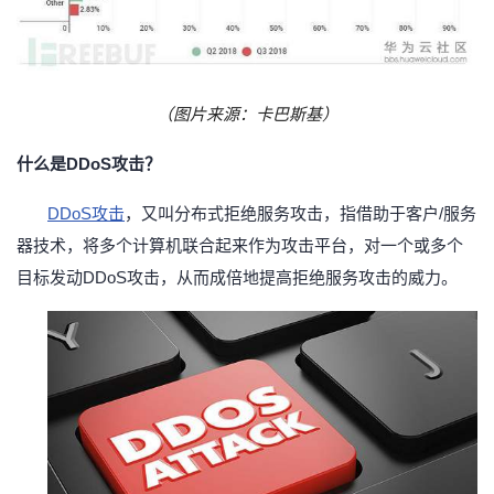
我
注
的
开
的
Programs
发
（图片来源：卡巴斯基）
支
者
什么是
DDoS攻击？
持
学
DDoS攻击
，又叫分布式拒绝
服务攻击，指借助于客户/服务
我
堂
器技术，将多个计算机联合起来作为攻击平台，对一个或多个
目标发动DDoS攻击，从而成倍地提高拒绝服务攻击的威力。
的
我
我
技
的
的
我
术
云
课
的
我
支
声
程
认
的
我