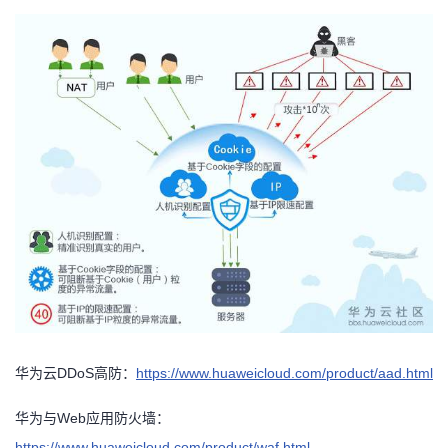
华为云
DDoS高防：
https://www.huaweicloud.com/product/aad.html
华为与
Web应用防火墙：
https://www.huaweicloud.com/product/waf.html