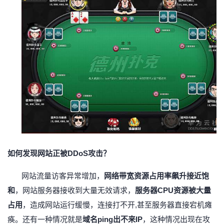
如何发现网站正被
DDoS攻击？
网站流量访客异常增加，
网络带宽资源占用率飙升接近饱
和
，网站服务器接收到大量无效请求，
服务器
CPU资源被大量
占用
，造成网站运行缓慢，连接打不开
,甚至服务器直接宕机瘫
痪。还有一种情况就是
域名
ping出不来IP
，这种情况出现在攻