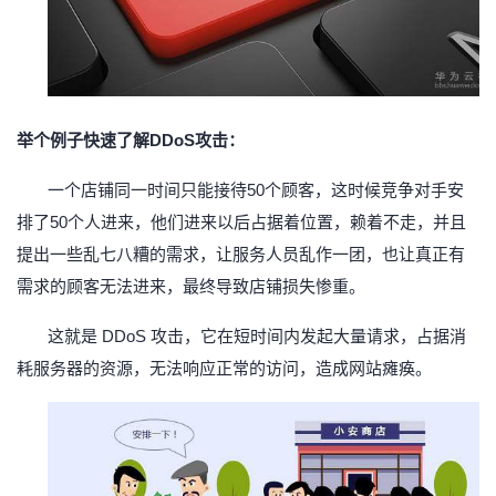
持
建
证
实
的
议
验
收
藏
举个例子快速了解
DDoS攻击：
一个店铺同一时间只能接待
50个顾客，这时候竞争对手安
排了50个人进来，他们进来以后占据着位置，赖着不走，并且
提出一些乱七八糟的需求，让服务人员乱作一团，也让真正有
需求的顾客无法进来，最终导致店铺损失惨重。
这就是
DDoS 攻击，它在短时间内发起大量请求，占据消
耗服务器的资源，无法响应正常的访问，造成网站瘫痪。