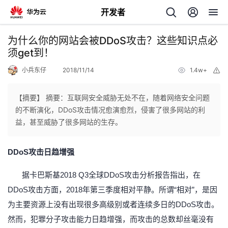
开发者
返
为什么你的网站会被DDoS攻击？这些知识点必
回
须get到！
小兵东仔
2018/11/14
1.4w+
举
报
【摘要】 摘要：互联网安全威胁无处不在，随着网络安全问题
的不断演化，DDoS攻击情况愈演愈烈，侵害了很多网站的利
个
益，甚至威胁了很多网站的生存。
我
人
DDoS攻击日趋增强
的
主
据卡巴斯基
2018 Q3全球DDoS攻击分析报告指出，在
DDoS攻击方面，2018年第三季度相对平静。所谓“相对”，是因
开
页
为主要资源上没有出现很多高级别或者连续多日的DDoS攻击。
然而，犯罪分子攻击能力日趋增强，而攻击的总数却丝毫没有
发