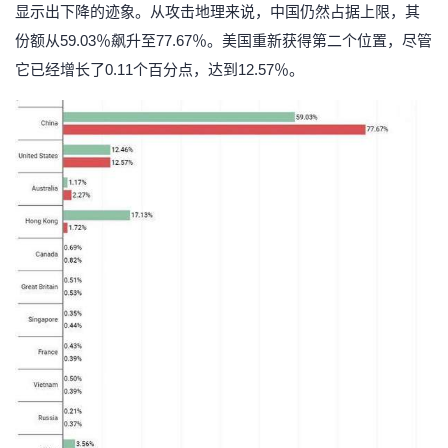
显示出下降的迹象。从攻击地理来说，中国仍然占据上限，其
者
份额从59.03％飙升至77.67％。美国重新获得第二个位置，尽管
它已经增长了0.11个百分点，达到12.57％。
我
的
我
博
的
我
客
论
的
我
坛
圈
的
我
子
直
的
我
我
播
活
的
我
动
关
的