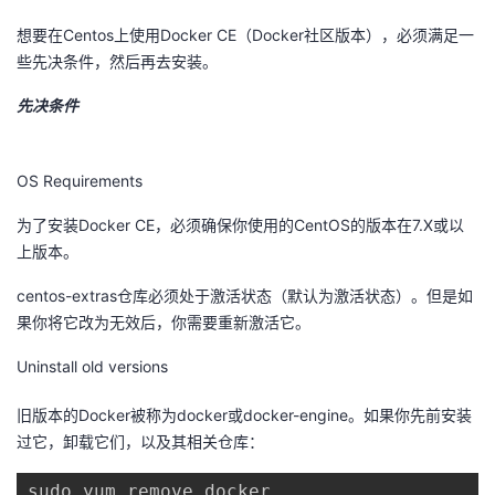
想要在Centos上使用Docker CE（Docker社区版本），必须满足一
者
些先决条件，然后再去安装。
我
先决条件
的
我
OS Requirements
博
的
我
为了安装Docker CE，必须确保你使用的CentOS的版本在7.X或以
上版本。
客
论
的
我
centos-extras仓库必须处于激活状态（默认为激活状态）。但是如
坛
圈
的
我
果你将它改为无效后，你需要重新激活它。
子
直
的
我
Uninstall old versions
我
播
活
的
旧版本的Docker被称为docker或docker-engine。如果你先前安装
过它，卸载它们，以及其相关仓库：
我
动
关
的
sudo yum remove docker
