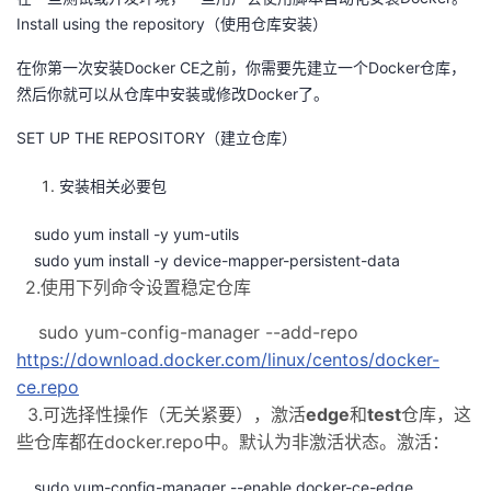
持
建
证
实
的
Install using the repository（使用仓库安装）
议
验
收
在你第一次安装Docker CE之前，你需要先建立一个Docker仓库，
然后你就可以从仓库中安装或修改Docker了。
藏
SET UP THE REPOSITORY（建立仓库）
安装相关必要包
sudo yum install -y yum-utils
sudo yum install -y device-mapper-persistent-data
2.使用下列命令设置稳定仓库
sudo yum-config-manager --add-repo
https://download.docker.com/linux/centos/docker-
ce.repo
3.可选择性操作（无关紧要），激活
edge
和
test
仓库，这
些仓库都在docker.repo中。默认为非激活状态。激活：
sudo yum-config-manager --enable docker-ce-edge