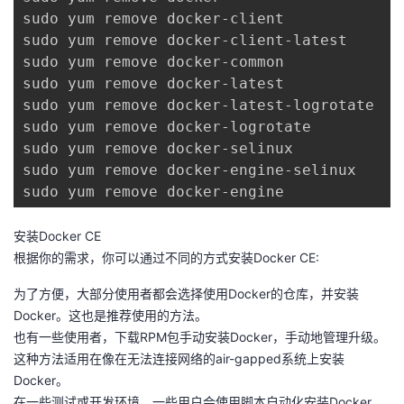
我
sudo yum remove docker-client

注
的
开
sudo yum remove docker-client-latest

sudo yum remove docker-common

的
Programs
发
sudo yum remove docker-latest

sudo yum remove docker-latest-logrotate

支
者
sudo yum remove docker-logrotate

sudo yum remove docker-selinux

持
学
sudo yum remove docker-engine-selinux

sudo yum remove docker-engine
我
堂
安装Docker CE
的
我
我
根据你的需求，你可以通过不同的方式安装Docker CE:
技
的
的
我
为了方便，大部分使用者都会选择使用Docker的仓库，并安装
Docker。这也是推荐使用的方法。
术
云
课
的
我
也有一些使用者，下载RPM包手动安装Docker，手动地管理升级。
这种方法适用在像在无法连接网络的air-gapped系统上安装
支
声
程
认
的
我
Docker。
在一些测试或开发环境，一些用户会使用脚本自动化安装Docker。