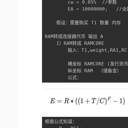
        cw = 0.05%  //参数

        EA = 10000000; 
    假设：需要购买 T1 数量 内存

RAM转成连接器代币 输出 A    

    1）RAM转成 RAMCORE 

        输入：T1,weight,RA1,RC1
        横坐标 RAMCORE (发行货币
        纵坐标 RAM  （储备金）

        公式：
根据公式知道：        
