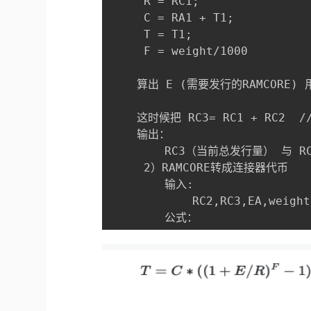
     R = RC1;        

     C = RA1 + T1;         

     T = T1;         

     F = weight/1000

    算出 E (需要发行的RAMCORE) 
    这时候把 RC3= RC1 + RC2  /
    输出：

        RC3（当前总发行量） 与 RC
     2）RAMCORE转成连接器代币

        输入: 

            RC2,RC3,EA,weight

        公式：