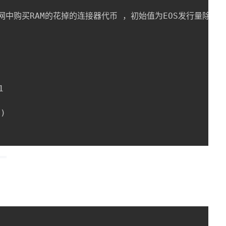
  //全网中购买RAM的花掉的连接器代币 ，初始值为EOS发行量除以10


)
