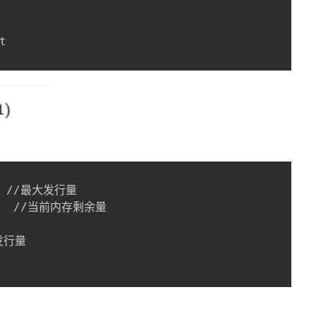


1; //最大发行量

     //当前内存剩余量

发行量
