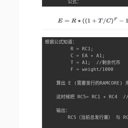
        公式：
根据公式知道：

         R = RC1;

         C = EA + A1;

         T = A1;  //剩余代币

         F = weight/1000

    算出 E (需要发行的RAMCORE) 
    这时候把 RC5= RC1 + RC4  
    输出：

        RC5（当前总发行量） 与 R