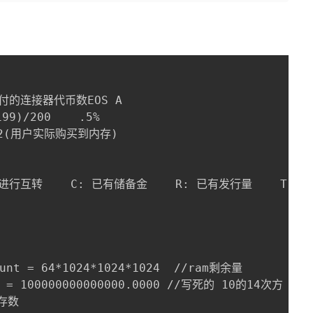
付的连接器代币数EOS A

)/200    .5%

2(用户实际购买到内存)

E 进行互转    C: 已有储备金    R: 已有发行量    T
ount = 64*1024*1024*1024  //ram剩余量

nt = 100000000000000.0000 //写死的 10的14次方

存数
