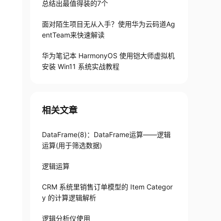
总结出最值得装的7个
00

面对陌生项目无从入手？使用华为云码道Ag
entTeam来快速解读
华为笔记本 HarmonyOS 使用铠大师虚拟机
安装 Win11 系统实战教程
相关文章
DataFrame(8)：DataFrame运算——逻辑
运算(用于筛选数据)
逻辑运算
CRM 系统里销售订单模型的 Item Categor
y 的计算逻辑解析
逻辑分析仪使用