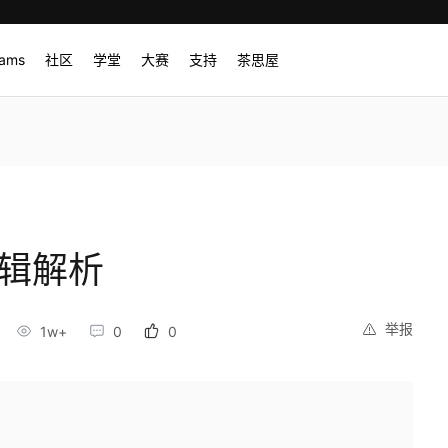
rams
社区
学堂
大赛
支持
茶思屋
逻辑解析
举报
1w+
0
0