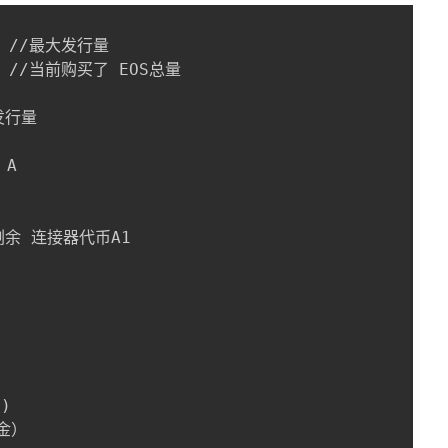
1; //最大发行量

   //当前购买了 EOS总量

发行量

A

  剩余 连接器代币A1

)

金）
