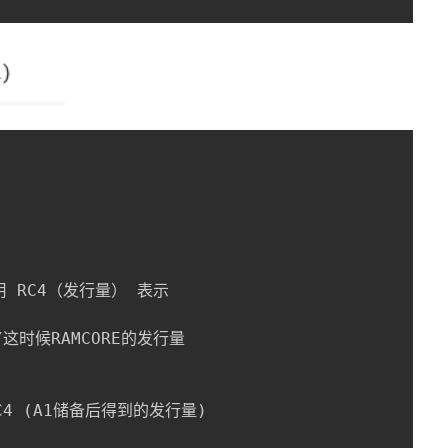
用 RC4（发行量） 表示 

//这时候RAMCORE的发行量

C4 (A1储备后得到的发行量)
