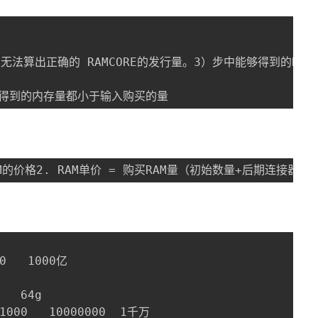
）无法算出正确的 RAMCORE的发行量。3）步中能够得到的RA
实际得到的内存量都小于输入购买的量
RAM的价格2. RAM单价 = 购买RAM量（初始数量+后期连接器
   1000亿

  64g

0   10000000  1千万
