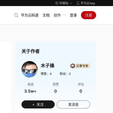
中国站
华为云App
华为云码道
文档
创作
登录
注册
关于作者
木子操
博客：
4
粉丝：
0
阅读
获赞
评论
3.5w+
0
0
+ 关注
发消息