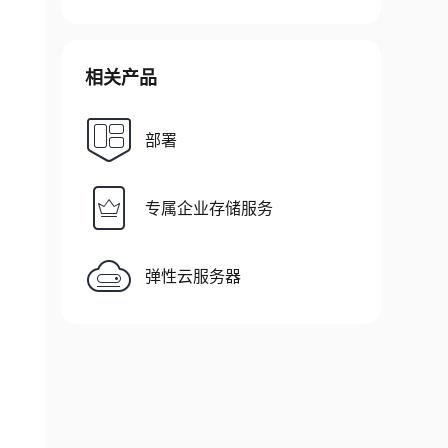
相关产品
部署
专属企业存储服务
弹性云服务器