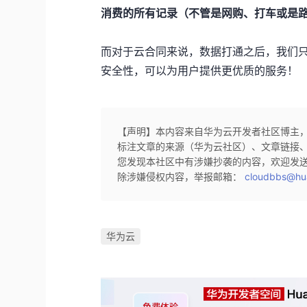
消费的所有记录（不管是网购、打车或是
而对于云合同来说，数据打通之后，我们
安全性，可以为用户提供更优质的服务！
【声明】本内容来自华为云开发者社区博主
标注文章的来源（华为云社区）、文章链接
您发现本社区中有涉嫌抄袭的内容，欢迎发
除涉嫌侵权内容，举报邮箱：
cloudbbs@hu
华为云