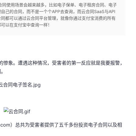
合同使用场景会越来越多，比如电子保单、电子租房合同、电子
己的合同，而不是一个个APP去查询，而云合同SaaS与API
合同都可以通过云合同平台管理，就像你通过支付宝消费的所有
都可以在支付宝中查询一样！
雷的惨象。遭遇这种情况，受害者的第一反应就是我要报警，
同。
ng.com）总共为受害者提供了五千多份投资电子合同以及相