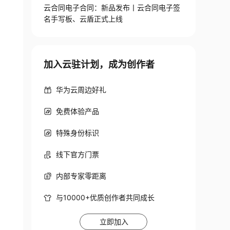
云合同电子合同：新品发布丨云合同电子签
名手写板、云盾正式上线
加入云驻计划，成为创作者
华为云周边好礼
免费体验产品
特殊身份标识
线下官方门票
内部专家零距离
与10000+优质创作者共同成长
立即加入