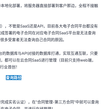
持本地化部署，将服务器直接部署到客户那边，全程不接触
，不管是SaaS还是API，目前各大电子合同平台都没有
成签署的电子合同在对应电子合同SaaS平台是无法查询
，很多受害者无法查询自己合同的原因。
台的数据库与API对接的数据库打通，实现互通互联，只要
，都可以在云合同SaaS进行管理（目前只支持web端，
了行业首创！
查询路径
册完成实名认证），在“合同管理-第三方合同”中就可以查询
所有电子合同，并进行在线管理！