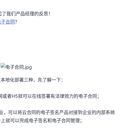
起了我们产品经理的反思！
电子合同
？
以及本地化部署三种，先了解一下：
官网或者H5就可以在线签署有法律效力的电子合同；
企业，可以将云合同的电子签名产品对接到企业的内部系统
台上就可以完成电子签名和电子合同管理；