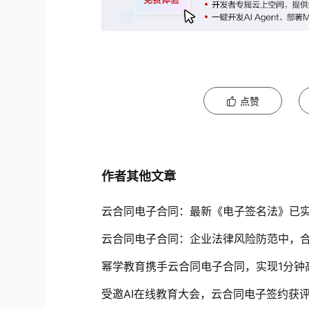
点赞
作者其他文章
云合同电子合同：最新《电子签名法》已
云合同电子合同：企业法律风险防范中，
幂学教育携手云合同电子合同，实现1分钟
受邀AI在线教育大会，云合同电子签约获