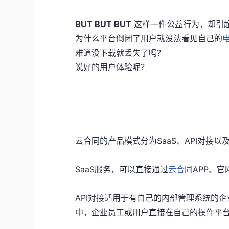
BUT BUT BUT
这样一件公益行为，却引
为什么平台倒闭了用户就没法看见自己的
难道没下载就丢失了吗？
说好的用户体验呢？
云合同的产品模式分为SaaS、API对接
SaaS服务，可以直接通过
云合同
APP、
API对接适用于有自己的内部管理系统的
中，企业员工或用户直接在自己的操作平