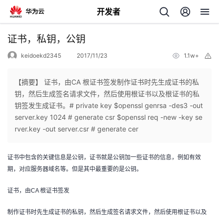
开发者
返
证书，私钥，公钥
回
keidoekd2345
2017/11/23
1.1w+
举
报
【摘要】 证书，由CA 根证书签发制作证书时先生成证书的私
钥，然后生成签名请求文件，然后使用根证书以及根证书的私
钥签发生成证书。# private key $openssl genrsa -des3 -out
个
server.key 1024 # generate csr $openssl req -new -key se
rver.key -out server.csr # generate cer
我
人
证书中包含的关键信息是公钥，证书就是公钥加一些证书的信息，例如有效
的
主
期，对应服务器域名等。但是其中最重要的是公钥。
开
页
证书，由CA 根证书签发
发
制作证书时先生成证书的私钥，然后生成签名请求文件，然后使用根证书以及