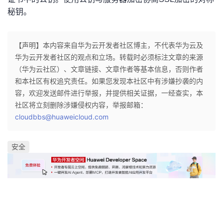
我
注
的
开
秘钥。
的
Programs
发
【声明】本内容来自华为云开发者社区博主，不代表华为云及
华为云开发者社区的观点和立场。转载时必须标注文章的来源
支
者
（华为云社区）、文章链接、文章作者等基本信息，否则作者
和本社区有权追究责任。如果您发现本社区中有涉嫌抄袭的内
持
学
容，欢迎发送邮件进行举报，并提供相关证据，一经查实，本
社区将立刻删除涉嫌侵权内容，举报邮箱：
我
堂
cloudbbs@huaweicloud.com
的
我
我
安全
技
的
的
我
术
云
课
的
我
支
声
程
认
的
我