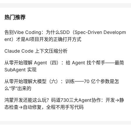
持
建
证
实
的
议
热门推荐
验
收
藏
告别Vibe Coding：为什么SDD（Spec-Driven Developm
ent）才是AI项目开发的正确打开方式
Claude Code 上下文压缩分析
从零开始理解 Agent（四）：给 Agent 找个帮手——最简
SubAgent 实现
从零开始理解大模型（六）：训练——70 亿个参数是怎
么"学"出来的
鸿蒙开发还能这么玩？码道730三大Agent协作：开发→静
态检查→自动修复，全程不用手写代码