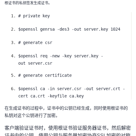
根证书的私钥签发生成证书。
者
# private key
我
$openssl genrsa -des3 -out server.key 1024
的
我
# generate csr
博
的
我
$openssl req -new -key server.key -
out server.csr
客
论
的
我
# generate certificate
坛
圈
的
我
$openssl ca -in server.csr -out server.crt -
cert ca.crt -keyfile ca.key
子
直
的
我
在生成证书的过程中，证书中的公钥已经生成，同时使用根证书的
我
播
活
的
私钥对这个公钥进行了加密。
我
动
关
的
客户端验证证书时，使用根证书验证服务器证书，然后解密
证书中的公钥。使用公钥与服务器加密协商SSL加密的对称