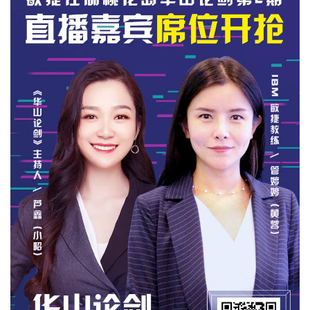
者
我
的
我
博
的
我
客
论
的
我
坛
圈
的
我
子
直
的
我
我
播
活
的
我
动
关
的