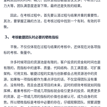
量耗费团队的时间、精力，团队
会
抱怨敏捷会议太多，不断迭代压
力大等，
团队
满意度逐渐下降，最终还是失败的结果。
因此，在考核过程中，首先要认清过程与结果并重的重要性，
其次，要掌握正确的方法，在考核过程中找到一个有利、有效的平
衡。
3、
考核敏捷团队时必要的牺牲指标
平衡，不仅仅体现在过程与结果的考核中，还体现在对各项指
标的考核、衡量中。
许多时候项目的资源池是有限的，客户投资的资金和时间也是
有限的，而指标中的速率、质量、代码结构、员工满意度、可扩展
架构、可用文档、敏捷过程的实施与创新都会占用资源池中的资
源，如果每一项指标都
作为
重点评估的话，不仅显得团队没有重
点、没有特色，而且
会
透支项目的未来，这时的绩效考核就如同指
挥棒，着重考核的一项或几项指标就会吸引更多的投资、耗费更多
的资源，这一项或几项的指标的价值也会被认可，成为自身的
优
势。
所以牺牲指标是考核中必要的存在，仔细观察团队
、
频繁调整