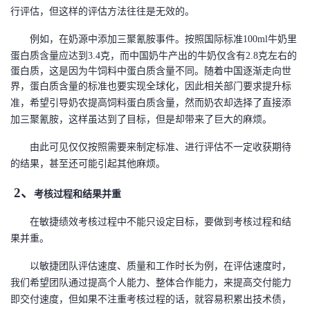
行评估，但这样的评估方法往往是无效的。
例如，在奶源中添加三聚氰胺事件。按照国际标准
100ml牛奶里
蛋白质含量应达到3.4克，而中国奶牛产出的牛奶仅含有2.8克左右的
蛋白质，这是因为牛饲料中蛋白质含量不同。随着中国逐渐走向世
界，蛋白质含量的标准也要实现全球化，因此相关部门
要求
提升标
准，希望引导奶农提高饲料蛋白质含量，然而奶农却选择了直接添
加三聚氰胺，
这样虽
达到了目标，但是却带来了巨大的麻烦
。
由此可见仅仅按照需要来制定标准、进行评估不一定收获期待
的结果，甚至还可能引起其他麻烦。
2、
考核过程和结果并重
在敏捷绩效考核过程中不能只设定目标，要做到考核过程和结
果并重。
以敏捷团队评估速度、质量和工作时长为例，在评估速度时，
我们希望团队通过提高个人能力、整体合作能力，来提高交付能力
即交付速度，但如果不注重考核过程的话，就容易积累出技术债，