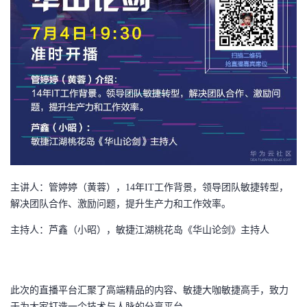
我
注
的
开
的
Programs
发
支
者
持
学
我
堂
的
我
我
主讲人：管婷婷（黄蓉），
14年IT工作背景，领导团队敏捷转型，
解决团队合作、激励问题，提升生产力和工作效率。
技
的
的
我
主持人：芦鑫（小昭），敏捷江湖桃花岛《华山论剑》主持人
术
云
课
的
我
支
声
程
认
的
我
此次的直播平台汇聚了高端精品的内容、敏捷大咖敏捷高手，致力
于为大家打造一个技术与人脉的分享平台。