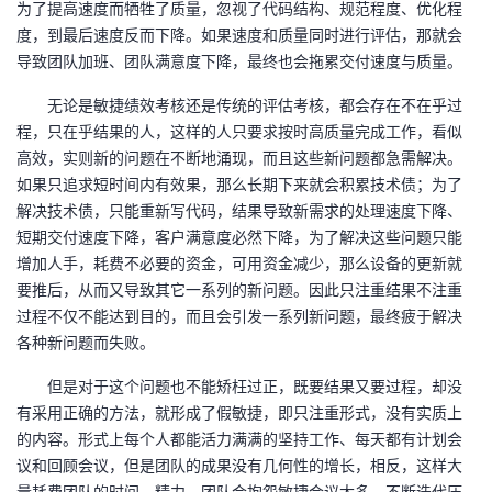
为了
提高速度而牺牲了质量，忽视了代码结构、规范程度、优化程
度，到最后速度反而下降
。
如果速度和质量同时进行评估，那
就会
导致团队加班、团队满意度下降，最终也会拖累交付速度与质量。
无论是敏捷绩效考核还是传统的评估考核，都会存在不在乎过
程，只在乎结果的人，这样的人只要求按时高质量完成工作，看似
高效，实则新的问题在不断地涌现，而且
这些
新问题都急需解决。
如果只追求短时间内有效果，那么长期下来就会积累技术债；为了
解决技术债，只能重新写代码，结果导致新需求的处理速度下降、
短期交付速度下降，客户满意度必然下降，为了解决这些问题只能
增加人手，耗费不必要的资金，可用资金减少
，
那么设备的更新就
要推后，从而
又
导致其它一系列的新问题
。
因此只注重结果不注重
过程不仅不能达到目的，而且会引发一系列新问题，最终疲于解决
各种新问题而失败。
但是
对于这个问题
也不能矫枉过正，既要结果又要过程，却没
有采用正确的方法，就形成了假敏捷，即只注重形式，没有实质上
的内容。形式上每个人都能活力满满的坚持工作、每天都有计划会
议和回顾会议，但是团队的成果没有几何性的增长，相反，这样大