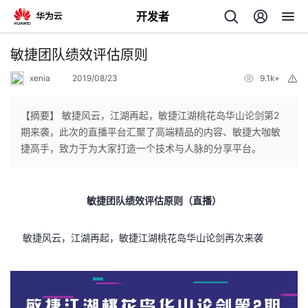
开发者
返
敏捷团队绩效评估原则
回
xenia
2019/08/23
9.1k+
举
报
【摘要】 敏捷风云，江湖再起，敏捷江湖桃花岛华山论剑第2
期来袭，此次的直播平台汇聚了高端精品的内容、敏捷大咖敏
捷高手，致力于为大家打造一个技术与人脉的分享平台。
个
我
人
敏捷团队绩效评估原则（直播）
的
主
敏捷风云，江湖再起
，敏捷江湖桃花岛华山论剑再次来袭
开
页
发