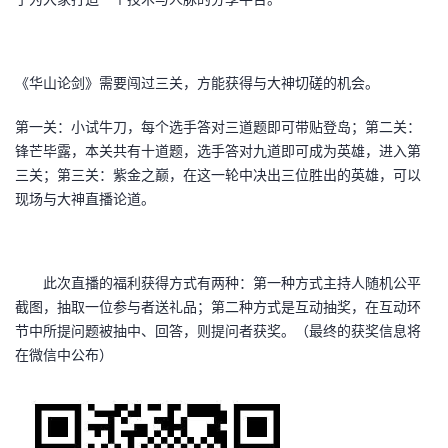
持
建
证
实
的
议
验
收
《华山论剑》需要闯过三关，方能获得与大神切磋的机会。
藏
第一关：小试牛刀，每个选手答对三道题即可带贴登岛；第二关：
锋芒毕露，本关共有十道题，选手答对九道即可成为英雄，进入第
三关；第三关：紫金之巅，在这一轮中决出三位胜出的英雄，可以
现场与大神直播论道。
此次直播的福利获得方式有两种：第一种
方式
主持人随机公平
截图，抽取一位参与者送礼品
；
第二种方式是互动抽奖，在互动环
节中所提问题被抽中、回答，则提问者获奖。（最终的获奖信息将
在微信中公布）