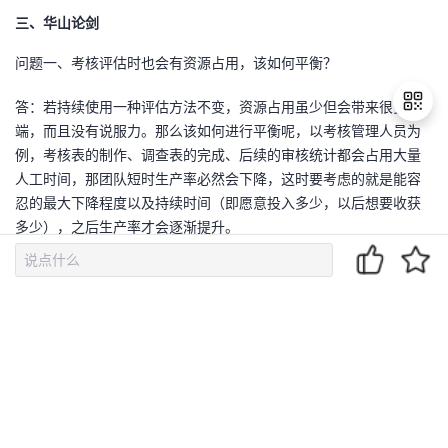
三、
华山论剑
问题一、考核评估时也会有资源占用，该如何平衡？
答：若持续使用一种评估方法不变，资源占用虽少但会带来很多弊
端，而且没有说服力。那么该如何进行平衡呢，以考核管理人员为
例，考核表的制作、调查表的完成、后续的审核统计都会占用大量
人工时间，那团队短时生产率必然会下降，这时要考虑的就是能容
退
出
忍的最大下降程度以及持续时间（即愿意投入多少，以后想要收获
登
多少），之后生产率才会逐渐提升。
录
在平衡过程中要充分考虑可能花费的资源以及可收获的效果，
而且考核过程短时间内要牺牲业务目标。团队可以在回顾会议中进
行研究、调整评估，将可能损耗的资源预留出来，以便在评估时能
很好的实行，当评估资源成为固定资源时，就不会因为业务指标压
力大而放弃评估。
问题二、本身
OKR是目标管理的一部分，并不是一个纯粹的绩效考