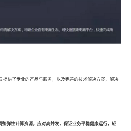
云提供了专业的产品与服务，以及完善的技术解决方案，解决
调整弹性计算资源，应对高并发，保证业务平稳健康运行，轻