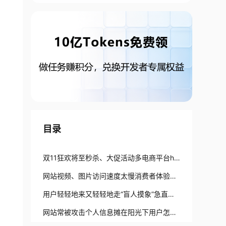
目录
双11狂欢将至秒杀、大促活动多电商平台hol
d不住怎么办？
网站视频、图片访问速度太慢消费者体验不
佳怎么办？
用户轻轻地来又轻轻地走“盲人摸象”急直发
愁？
网站常被攻击个人信息摊在阳光下用户怎么