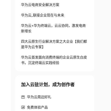
华为云电商安全解决方案
华为云_联接企业现在与未来
华为云+华为终端云，云云协同，激发电商
新增长
四大云原生行业解决方案之大企业【我们都
是华为云专家】
华为云首发面向消费终端的企业云原生白皮
书，沉淀终端云实践经验
加入云驻计划，成为创作者
华为云周边好礼
免费体验产品