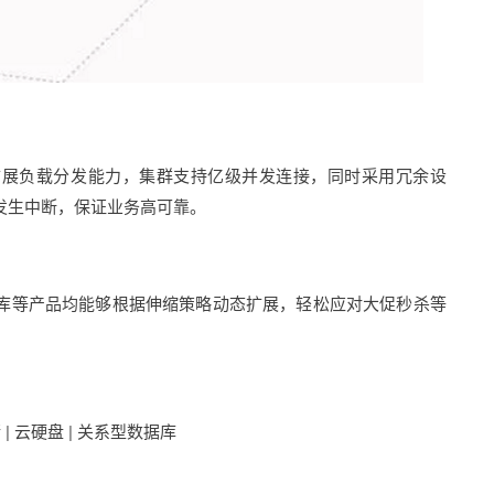
扩展负载分发能力，集群支持亿级并发连接，同时采用冗余设
发生中断，保证业务高可靠。
库等产品均能够根据伸缩策略动态扩展，轻松应对大促秒杀等
| 云硬盘 | 关系型数据库