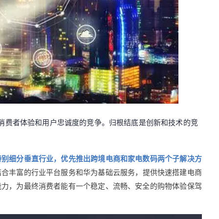
消费者体验和用户忠诚度的竞争。归根结底是创新和技术的竞
特别细分垂直行业，优先推出跨境电商和家电数码两个子解决方
结合丰富的行业平台服务和华为基础云服务，提供快速搭建电商
能力，为最终消费者能有一个稳定、流畅、安全的购物体验保驾