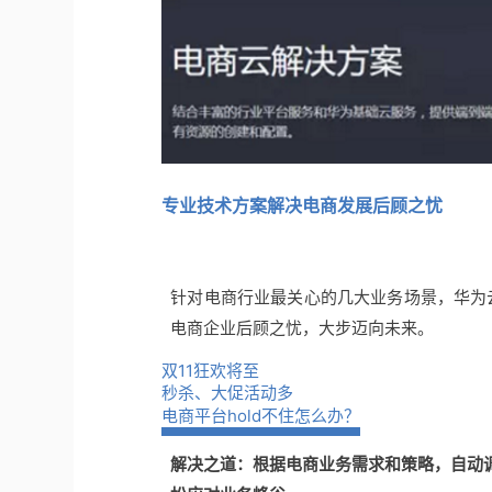
专业技术方案解决电商发展后顾之忧
针对电商行业最关心的几大业务场景，华为
电商企业后顾之忧，大步迈向未来。
双11狂欢将至
秒杀、大促活动多
电商平台hold不住怎么办？
解决之道：根据电商业务需求和策略，自动