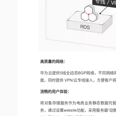
高质量的网络：
华为云提供5线全动态BGP网络，不同网
度。同时提供 VPN/云专线接入，方便客
流畅的用户体验：
将对象存储服务作为电商业务静态数据托
务，通过设置website功能，采用服务器