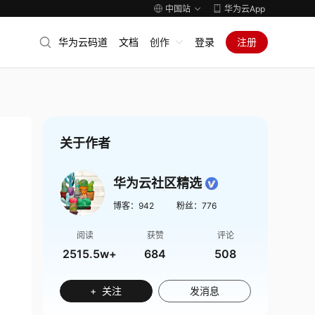
中国站
华为云App
华为云码道
文档
创作
登录
注册
关于作者
华为云社区精选
博客：
942
粉丝：
776
阅读
获赞
评论
2515.5w+
684
508
+ 关注
发消息