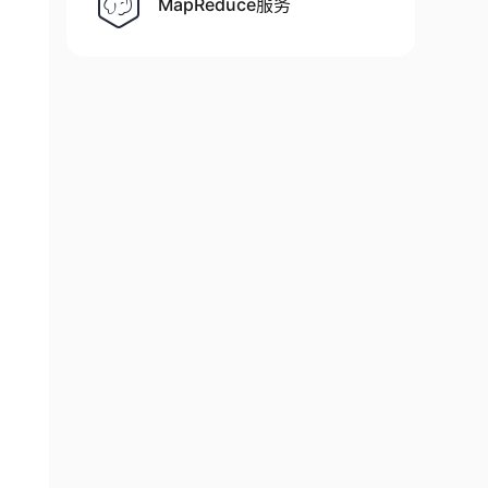
MapReduce服务