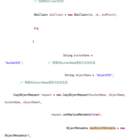
//
创建
ObsClient
实例
ObsClient
obsClient
=
new
ObsClient(
ak
,
sk
,
endPoint
);
try
{
String
bucketName
=
"bucketXXX"
;
//
需要将
bucketName
更新为实际信息
String
objectName
=
"objectXXX"
;
//
需要将
objectName
更新为实际信息
CopyObjectRequest
request
=
new
CopyObjectRequest(
bucketName
,
objectName
,
bucketName
,
objectName
);
request
.setReplaceMetadata(
true
);
ObjectMetadata
newObjectMetadata
=
new
ObjectMetadata();