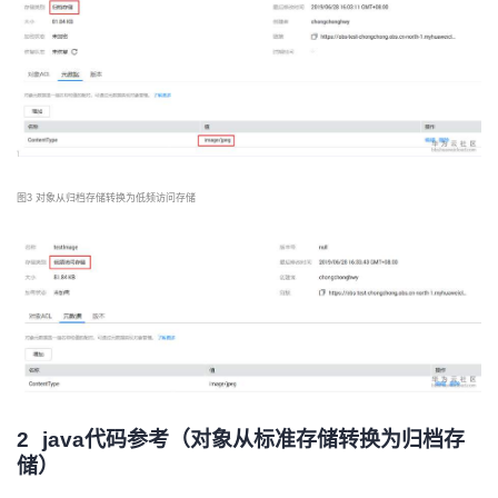
我
注
的
开
的
Programs
发
支
者
持
学
图
3 对象从归档存储转换为低频访问存储
我
堂
的
我
我
技
的
的
我
术
云
课
的
我
2
java代码参考（对象从标准存储转换为归档存
支
声
程
认
的
我
储）