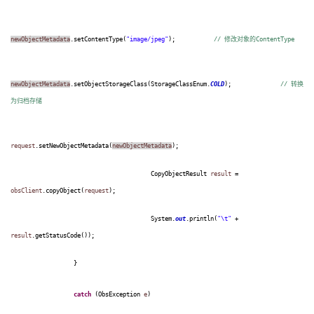
newObjectMetadata
.setContentType(
"image/jpeg"
);
//
修改对象的
ContentType
newObjectMetadata
.setObjectStorageClass(StorageClassEnum.
COLD
);
//
转换
为归档存储
request
.setNewObjectMetadata(
newObjectMetadata
);
CopyObjectResult
result
=
obsClient
.copyObject(
request
);
System.
out
.println(
"\t"
+
result
.getStatusCode());
}
catch
(ObsException
e
)