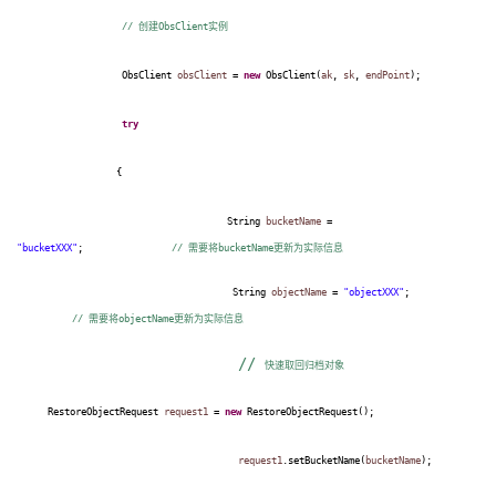
//
创建
ObsClient
实例
ObsClient
obsClient
=
new
ObsClient(
ak
,
sk
,
endPoint
);
try
{
String
bucketName
=
"bucketXXX"
;
//
需要将
bucketName
更新为实际信息
String
objectName
=
"objectXXX"
;
//
需要将
objectName
更新为实际信息
//
快速取回归档对象
RestoreObjectRequest
request1
=
new
RestoreObjectRequest();
request1
.setBucketName(
bucketName
);