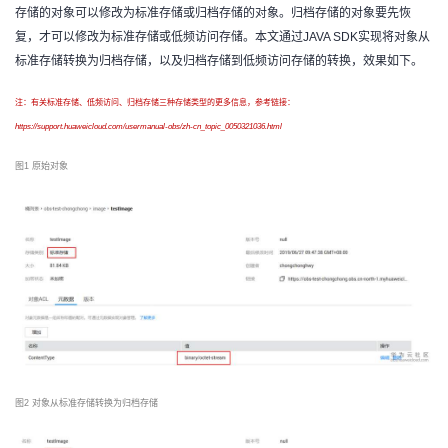
存储的对象可以修改为标准存储或归档存储的对象。归档存储的对象要先恢
者
复，才可以修改为标准存储或低频访问存储。本文通过JAVA SDK实现将对象从
标准存储转换为归档存储，以及归档存储到低频访问存储的转换，效果如下。
我
注：有关标准存储、低频访问、归档存储三种存储类型的更多信息，参考链接：
https://support.huaweicloud.com/usermanual-obs/zh-cn_topic_0050321036.html
的
我
图
1 原始对象
博
的
我
客
论
的
我
坛
圈
的
我
子
直
的
我
我
播
活
的
图
2 对象从标准存储转换为归档存储
我
动
关
的