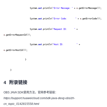
System.
out
.println(
"Error Message: "
+
e
.getErrorMessage());
System.
out
.println(
"Error Code: "
+
e
.getErrorCode());
System.
out
.println(
"Request ID: "
+
e
.getErrorRequestId());
System.
out
.println(
"Host ID: "
+
e
.getErrorHostId());
}
}
4
附录链接
OBS JAVA SDK使用方法，官网参考链接：
https://support.huaweicloud.com/sdk-java-devg-obs/zh-
cn_topic_0142815558.html