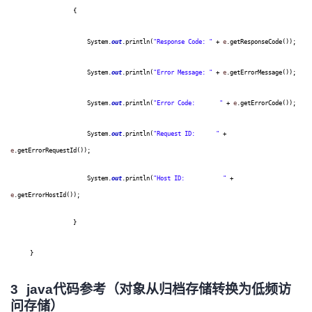
{
System.
out
.println(
"Response Code: "
+
e
.getResponseCode());
System.
out
.println(
"Error Message: "
+
e
.getErrorMessage());
System.
out
.println(
"Error Code: "
+
e
.getErrorCode());
System.
out
.println(
"Request ID: "
+
e
.getErrorRequestId());
System.
out
.println(
"Host ID: "
+
e
.getErrorHostId());
}
}
3
java代码参考（对象从归档存储转换为低频访
问存储）