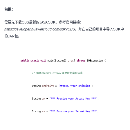
前提：
需要先下载
OBS最新的JAVA SDK，参考官网链接：
https://developer.huaweicloud.com/sdk?OBS
，并在自己的项目中导入SDK中
的JAR包。
public
static
void
main(String[]
args
)
throws
IOException {
//
需要将
endPoint/ak/sk
更新为实际信息
String
endPoint
=
"https://your-endpoint"
;
String
ak
=
"*** Provide your Access Key ***"
;
String
sk
=
"*** Provide your Secret Key ***"
;