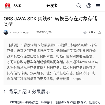
开发者
返
OBS JAVA SDK 实践6：转换已存在对象存储
回
类型
chongchongly
2019/06/28
9.1k+
举
报
【摘要】 1 背景介绍 & 效果展示OBS提供三种存储类型：标准
存储、低频访问存储或归档存储。低频访问存储的对象可以修
个
改为标准存储或归档存储的对象。归档存储的对象要先恢复，
才可以修改为标准存储或低频访问存储。本文通过JAVA SDK实
我
人
现将对象从标准存储转换为归档存储，以及归档存储到低频访
问存储的转换，效果如下。注：有关标准存储、低频访问、归
的
主
档存储三种存储类型的更多信息，参考链接：https:...
开
页
1
背景介绍
& 效果展示
发
OBS提供三种存储类型：标准存储、低频访问存储或归档存储。低频访问