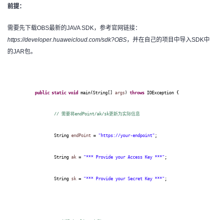
持
建
证
实
的
前提：
议
需要先下载
OBS最新的JAVA SDK，参考官网链接：
验
收
https://developer.huaweicloud.com/sdk?OBS
，并在自己的项目中导入SDK中
的JAR包。
藏
public
static
void
main(String[]
args
)
throws
IOException {
//
需要将
endPoint/ak/sk
更新为实际信息
String
endPoint
=
"https://your-endpoint"
;
String
ak
=
"*** Provide your Access Key ***"
;
String
sk
=
"*** Provide your Secret Key ***"
;