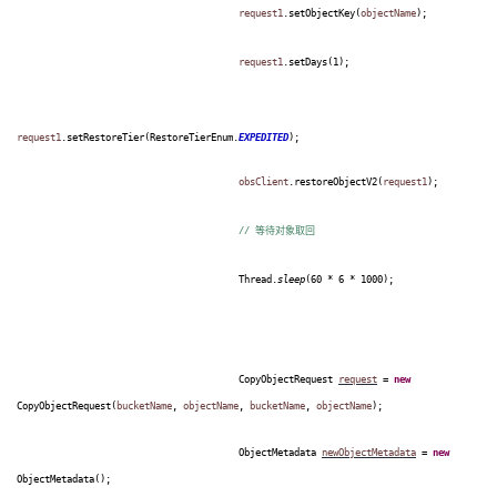
request1
.setObjectKey(
objectName
);
request1
.setDays(1);
request1
.setRestoreTier(RestoreTierEnum.
EXPEDITED
);
obsClient
.restoreObjectV2(
request1
);
//
等待对象取回
Thread.
sleep
(60 * 6 * 1000);
CopyObjectRequest
request
=
new
CopyObjectRequest(
bucketName
,
objectName
,
bucketName
,
objectName
);
ObjectMetadata
newObjectMetadata
=
new
ObjectMetadata();