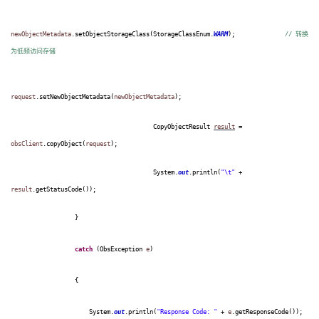
newObjectMetadata
.setObjectStorageClass(StorageClassEnum.
WARM
);
//
转换
为低频访问存储
request
.setNewObjectMetadata(
newObjectMetadata
);
CopyObjectResult
result
=
obsClient
.copyObject(
request
);
System.
out
.println(
"\t"
+
result
.getStatusCode());
}
catch
(ObsException
e
)
{
System.
out
.println(
"Response Code: "
+
e
.getResponseCode());