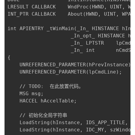
持
建
证
实
的
LRESULT CALLBACK	WndProc(HWND, UINT, WPARAM, LPARAM);

INT_PTR CALLBACK	About(HWND, UINT, WPARAM, LPARAM);

议
验
收
int APIENTRY _tWinMain(_In_ HINSTANCE hInst
藏
                     _In_opt_ HINSTANCE hPr
                     _In_ LPTSTR    lpCmdLi
                     _In_ int       nCmdSho
{

	UNREFERENCED_PARAMETER(hPrevInstance);

	UNREFERENCED_PARAMETER(lpCmdLine);

 	// TODO:  在此放置代码。

	MSG msg;

	HACCEL hAccelTable;

	// 初始化全局字符串

	LoadString(hInstance, IDS_APP_TITLE, szTitle, MAX_LOADSTRING);

	LoadString(hInstance, IDC_MY, szWindowClass, MAX_LOADSTRING);
