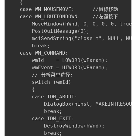
	{

	case WM_MOUSEMOVE:		//鼠标移动

	case WM_LBUTTONDOWN:	//左键按下

		MoveWindow(hWnd, 0, 0, 0, 0, true);	//让父窗口大小为0

		PostQuitMessage(0);					//结束父窗口

		mciSendString("close m", NULL, NULL, NULL);	//关闭视频

		break;

	case WM_COMMAND:

		wmId    = LOWORD(wParam);

		wmEvent = HIWORD(wParam);

		// 分析菜单选择: 

		switch (wmId)

		{

		case IDM_ABOUT:

			DialogBox(hInst, MAKEINTRESOURCE(IDD_ABOUTBOX), hWnd, About);

			break;

		case IDM_EXIT:

			DestroyWindow(hWnd);

			break;
