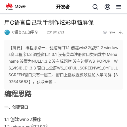
开发者
返
用C语言自己动手制作炫彩电脑屏保
回
C语言C加加学习
2018/12/21
9k+
举
报
【摘要】 编程思路一、创建窗口1.1 创建win32程序1.2 window
s窗口程序1.3 调整窗口1.3.1 没有菜单注册窗口类函数中 Menu
name 设置为NULL1.3.2 没有标题栏 没有边框WS_POPUP | W
个
S_VISIBLE1.3.3 窗口占全屏WS_CXFULLSCREENWS_CYFULL
SCREEN窗口只有一层二、窗口上播放视频欢迎加入学习群【8
我
人
92643663】，获取全套...
编程思路
的
主
一、创建窗口
开
页
1.1 创建win32程序
发
1.2 windows窗口程序