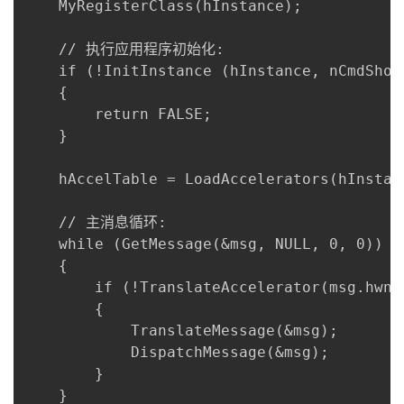
	MyRegisterClass(hInstance);

	// 执行应用程序初始化: 

	if (!InitInstance (hInstance, nCmdShow))

	{

		return FALSE;

	}

	hAccelTable = LoadAccelerators(hInstance, MAKEINTRESOURCE(IDC_MY));

	// 主消息循环: 

	while (GetMessage(&msg, NULL, 0, 0))

	{

		if (!TranslateAccelerator(msg.hwnd, hAccelTable, &msg))

		{

			TranslateMessage(&msg);

			DispatchMessage(&msg);

		}

	}
