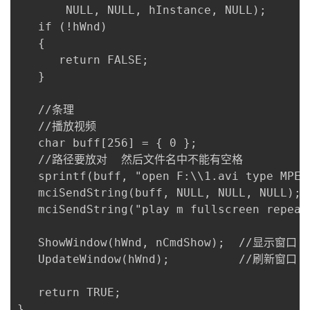
	   NULL, NULL, hInstance, NULL);

   if (!hWnd)

   {

      return FALSE;

   }

   //条理

   //播放视频

   char buff[256] = { 0 };

   //路径要放对  然后文件名中不能有空格

   sprintf(buff, "open F:\\1.avi type MPEG
   mciSendString(buff, NULL, NULL, NULL);		//打开视频文件

   mciSendString("play m fullscreen repeat", NU
   ShowWindow(hWnd, nCmdShow);	//显示窗口

   UpdateWindow(hWnd);			//刷新窗口

   return TRUE;

}
