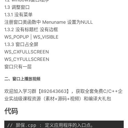
1.3 调整窗口
者
1.3.1 没有菜单
注册窗口类函数中 Menuname 设置为NULL
我
1.3.2 没有标题栏 没有边框
WS_POPUP | WS_VISIBLE
的
我
1.3.3 窗口占全屏
WS_CXFULLSCREEN
博
的
我
WS_CYFULLSCREEN
客
论
的
我
窗口只有一层
二、窗口上播放视频
坛
圈
的
我
欢迎加入学习群【892643663】，获取全套免费C/C++企
子
直
的
我
业实战级课程资源（素材+源码+视频）和编译大礼包
我
播
活
的
代码
我
动
关
的
// 屏保.cpp : 定义应用程序的入口点。
