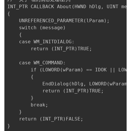
INT_PTR CALLBACK About(HWND hDlg, UINT mes
{

	UNREFERENCED_PARAMETER(lParam);

	switch (message)

	{

	case WM_INITDIALOG:

		return (INT_PTR)TRUE;

	case WM_COMMAND:

		if (LOWORD(wParam) == IDOK || LOWORD(wParam) == IDCANCEL)

		{

			EndDialog(hDlg, LOWORD(wParam));

			return (INT_PTR)TRUE;

		}

		break;

	}

	return (INT_PTR)FALSE;

}