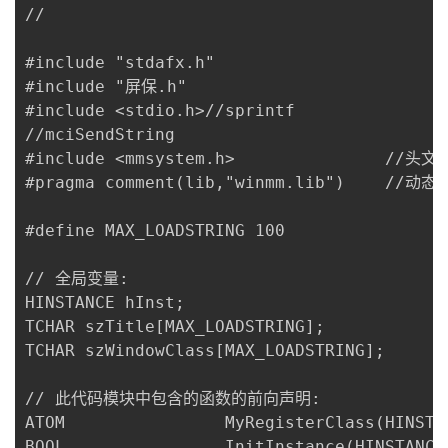
//

我
注
的
开
#include "stdafx.h"

的
Programs
发
#include "屏保.h"

#include <stdio.h>//sprintf

支
者
//mciSendString

#include <mmsystem.h>				//头文件

持
学
#pragma comment(lib,"winmm.lib")	//动态库

我
堂
#define MAX_LOADSTRING 100

的
我
我
// 全局变量: 

HINSTANCE hInst;								// 当前实例

技
的
的
我
TCHAR szTitle[MAX_LOADSTRING];					// 标题栏文本

TCHAR szWindowClass[MAX_LOADSTRING];			// 主窗口类名

术
云
课
的
我
// 此代码模块中包含的函数的前向声明: 

支
声
程
认
的
我
ATOM				MyRegisterClass(HINSTANCE hInstance);

BOOL				InitInstance(HINSTANCE, int);
