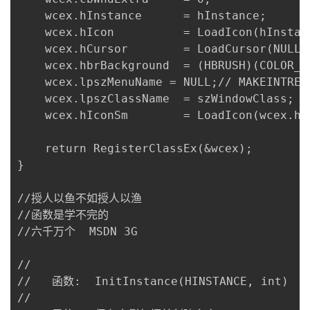
	wcex.hInstance		= hInstance;

	wcex.hIcon			= LoadIcon(hInstance, MAKEINTRESOURCE(IDI_MY));

	wcex.hCursor		= LoadCursor(NULL, IDC_ARROW);

	wcex.hbrBackground	= (HBRUSH)(COLOR_WINDOW+1);

	wcex.lpszMenuName = NULL;// MAKEINTRESOURCE(IDC_MY);

	wcex.lpszClassName	= szWindowClass;

	wcex.hIconSm		= LoadIcon(wcex.hInstance, MAKEINTRESOURCE(IDI_SMALL));

	return RegisterClassEx(&wcex);

}

//授人以鱼不如授人以渔

//函数是学不完的   

//六千万个  MSDN 3G

//

//   函数:  InitInstance(HINSTANCE, int)

//
