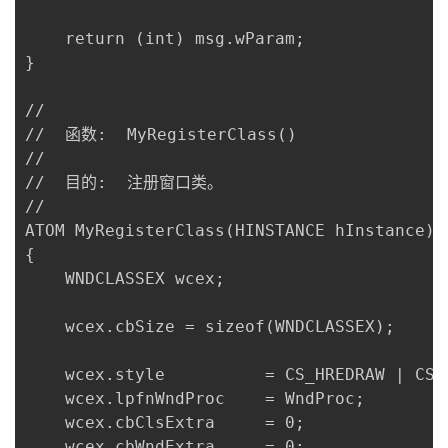
	return (int) msg.wParam;

}

//

//  函数:  MyRegisterClass()

//

//  目的:  注册窗口类。

//

ATOM MyRegisterClass(HINSTANCE hInstance)

{

	WNDCLASSEX wcex;

	wcex.cbSize = sizeof(WNDCLASSEX);

	wcex.style			= CS_HREDRAW | CS_VREDRAW;

	wcex.lpfnWndProc	= WndProc;

	wcex.cbClsExtra		= 0;

	wcex.cbWndExtra		= 0;
