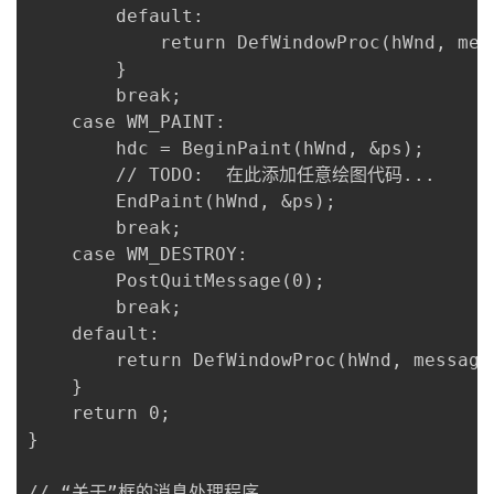
		default:

			return DefWindowProc(hWnd, message, wParam, lParam);

		}

		break;

	case WM_PAINT:

		hdc = BeginPaint(hWnd, &ps);

		// TODO:  在此添加任意绘图代码...

		EndPaint(hWnd, &ps);

		break;

	case WM_DESTROY:

		PostQuitMessage(0);

		break;

	default:

		return DefWindowProc(hWnd, message, wParam, lParam);

	}

	return 0;

}

// “关于”框的消息处理程序。
