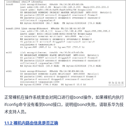
者
我
的
我
博
的
我
客
论
的
我
坛
圈
的
我
子
直
的
我
bond
正常裸机在操作系统里会对网口进行组
操作，如果裸机内执行
ifconfig
bond
bond
命令没有看到
接口，说明组
失败。请联系华为技
我
播
活
的
术支持人员。
我
动
关
的
1.1.2
裸机内路由信息是否正确