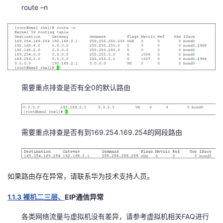
route –n
我
注
的
开
的
Programs
发
支
者
持
学
0
需要重点排查是否有全
的默认路由
我
堂
的
我
169.254.169.254
需要重点排查是否有到
的网段路由
我
技
的
的
我
如果路由存在异常，
请联系华为技术支持人员。
术
云
课
的
我
1.1.3
EIP
裸机二三层、
通信异常
支
声
程
认
的
我
FAQ
各类网络流量与虚拟机没有差异，请参考虚拟机相关
进行