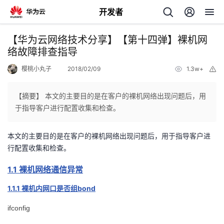
开发者
返
【华为云网络技术分享】【第十四弹】裸机网
回
络故障排查指导
樱桃小丸子
2018/02/09
1.3w+
举
报
【摘要】 本文的主要目的是在客户的裸机网络出现问题后，用
于指导客户进行配置收集和检查。
个
本文的主要目的是在客户的裸机网络出现问题后，用于指导客户进
我
人
行配置收集和检查。
的
主
1.1
裸机网络通信异常
1.1.1
bond
裸机内网口是否组
开
页
ifconfig
发