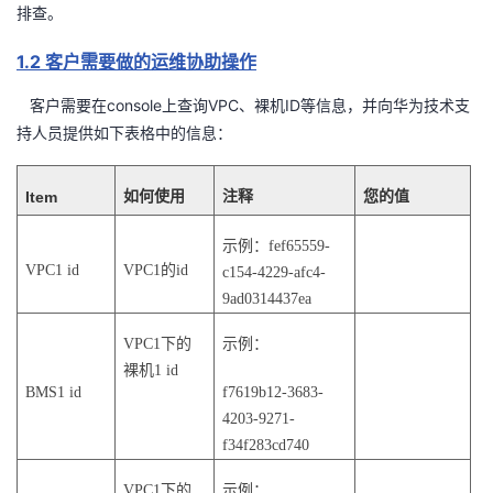
持
建
证
实
的
排查。
1.2
客户需要做的运维协助操作
议
验
收
console
VPC
ID
客户需要在
上查询
、裸机
等信息，并向华为技术支
藏
持人员提供如下表格中的信息：
Item
如何使用
注释
您的值
示例：
fef65559-
VPC1 id
VPC1的id
c154-4229-afc4-
9ad0314437ea
VPC1下的
示例：
裸机1 id
BMS1 id
f7619b12-3683-
4203-9271-
f34f283cd740
VPC1下的
示例：