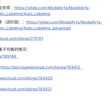
标注效率：
https://gitee.com/ModelArts/ModelArts-
uto_Labeling/Auto_Labeling
%效率（进阶版）：
https://gitee.com/ModelArts/ModelArts-
Auto_Labeling/Auto_Labeling_advanced
cloud.com/blogs/215101
集不均衡的情况：
gs/189148
https://bbs.huaweicloud.com/blogs/193412
aweicloud.com/blogs/193420
aweicloud.com/blogs/193421