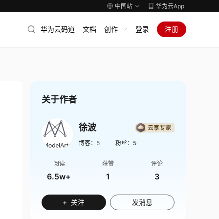
中国站
华为云App
华为云码道
文档
创作
登录
注册
关于作者
徐波
博客：
5
粉丝：
5
阅读
获赞
评论
6.5w+
1
3
+ 关注
发消息