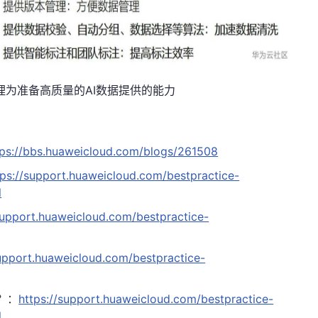
据管理为准备高质量的AI数据提供的能力
tps://bbs.huaweicloud.com/blogs/261508
tps://support.huaweicloud.com/bestpractice-
l
support.huaweicloud.com/bestpractice-
support.huaweicloud.com/bestpractice-
？：
https://support.huaweicloud.com/bestpractice-
l