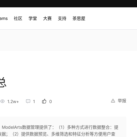
rams
社区
学堂
大赛
支持
茶思屋
总
举报
1.2w+
1
0
ModelArts数据管理提供了：（1）多种方式进行数据整合：提
数据；（2）提供数据预览、多维筛选和特征分析等方便用户查