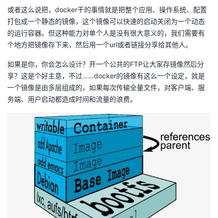
或者这么说把，docker干的事情就是把整个应用、操作系统、配置
者
打包成一个静态的镜像，这个镜像可以快速的启动关闭为一个动态
的运行容器。但这种能力对单个人是没有很大意义的，我们需要有
我
个地方把镜像存下来，然后用一个url或者链接分享给其他人。
如果是你，你会怎么设计？开一个公共的FTP让大家存镜像然后分
的
我
享？这是个好主意，不过……docker的镜像有这么一个设定，就是
一个镜像是由多层组成的，如果每次传输全量文件，对客户端、服
博
的
我
务端、用户启动都造成时间和流量的浪费。
客
论
的
我
坛
圈
的
我
子
直
的
我
我
播
活
的
我
动
关
的