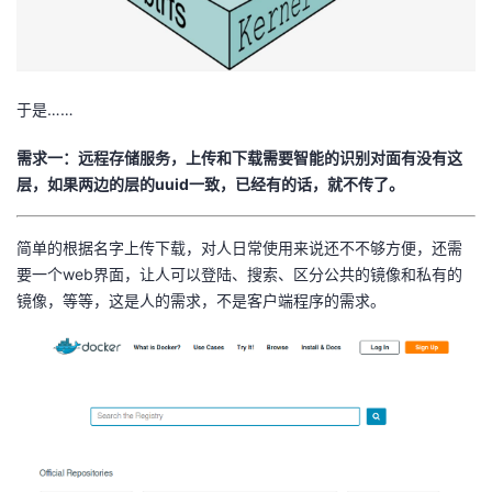
我
注
的
开
的
Programs
发
于是……
支
者
需求一：远程存储服务，上传和下载需要智能的识别对面有没有这
持
层，如果两边的层的uuid一致，已经有的话，就不传了。
学
我
堂
简单的根据名字上传下载，对人日常使用来说还不不够方便，还需
要一个web界面，让人可以登陆、搜索、区分公共的镜像和私有的
的
我
我
镜像，等等，这是人的需求，不是客户端程序的需求。
技
的
的
我
术
云
课
的
我
支
声
程
认
的
我