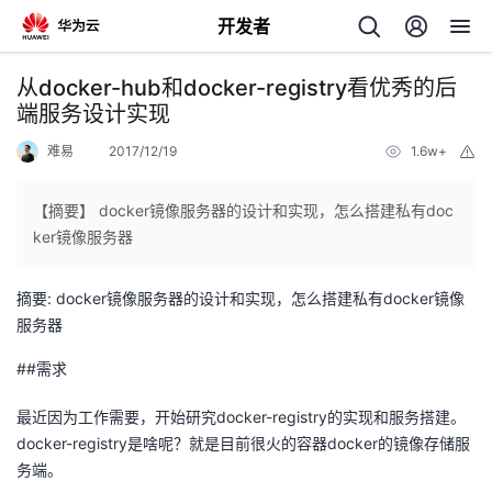
开发者
返
从docker-hub和docker-registry看优秀的后
回
端服务设计实现
难易
2017/12/19
1.6w+
举
报
【摘要】 docker镜像服务器的设计和实现，怎么搭建私有doc
ker镜像服务器
个
摘要: docker镜像服务器的设计和实现，怎么搭建私有docker镜像
我
人
服务器
的
##需求
主
最近因为工作需要，开始研究docker-registry的实现和服务搭建。
开
页
docker-registry是啥呢？就是目前很火的容器docker的镜像存储服
务端。
发