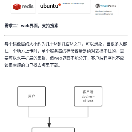
持
建
证
实
的
议
验
收
需求二：web界面，支持搜索
藏
每个镜像层的大小约为几十M到几百M之间，可以想象，当很多人都
往一个地方上传时，单个服务器的存储容量是绝对支撑不住的，需
要可以水平扩展的集群，但web界面不能分开，客户端程序也不应
该很麻烦的自己找去哪里下载。