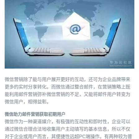
者
我
的
我
博
的
我
客
论
的
我
微信营销除了能与用户展开更好的互动，还可为企业品牌带来
坛
圈
的
我
更多的实时分享转化。而微信通过整合邮件，在营销策略上既
能利用邮件营销弥补微信营销的不足，又能将邮件用户转变为
子
直
的
我
微信用户，相得益彰。
微信助力邮件营销获取初期用户
我
播
活
的
微信作为一种渠道媒介，有极强的互动性和即时性，企业可以
通过微信合理合法地收集用户主动填写的基本信息，所以不仅
我
动
关
的
对于企业或用户而言，其便捷性远超PC端操作。有两种较为普