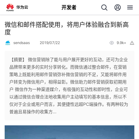
开发者
返
微信和邮件搭配使用，将用户体验融合到新高
回
度
sendsaas
2019/07/22
9.9k+
举
报
【摘要】 微信营销除了能与用户展开更好的互动，还可为企业
品牌带来更多的实时分享转化。而微信通过整合邮件，在营销
个
策略上既能利用邮件营销弥补微信营销的不足，又能将邮件用
户转变为微信用户，相得益彰。微信助力邮件营销获取初期用
我
人
户 微信作为一种渠道媒介，有极强的互动性和即时性，企业可
以通过微信合理合法地收集用户主动填写的基本信息，所以不
的
主
仅对于企业或用户而言，其便捷性远超PC端操作。有两种较为
普遍且易操作的收集方...
开
页
发