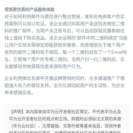
持
建
证
实
的
受到更优质的产品服务体验
对于如何利用邮件与微信进行整合营销，某知名电商客户的实
议
验
收
践案例可以加以佐证。该企业通过向其用户发送包含微信二维
码的推广邮件，当用户关注账号后，可以自动获取优惠券前往
藏
线上或线下购买商品。该企业运用的"邮件中的二维码绑定"功能
让用户实现无需绑定即能获取优惠券，而原理就在于每个用户
收到的邮件二维码各不相同，每一个二维码对应了一个Email地
址，它是每个用户的专属二维码。当用户扫一扫二维码后，企
业能够自然地获取信息来源和用户行为。
企业利用微信及邮件开展品牌营销的同时，在多渠道推广下借
助强大有力的微信支持，全方位调动起用户的主动性，为企业
带来营销实效。
【声明】本内容来自华为云开发者社区博主，不代表华为云及
华为云开发者社区的观点和立场。转载时必须标注文章的来源
（华为云社区）、文章链接、文章作者等基本信息，否则作者
和本社区有权追究责任。如果您发现本社区中有涉嫌抄袭的内