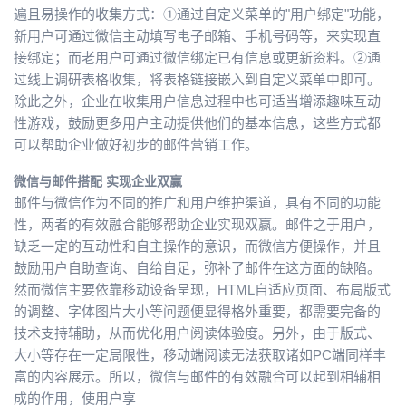
遍且易操作的收集方式：①通过自定义菜单的"用户绑定"功能，
我
注
的
开
新用户可通过微信主动填写电子邮箱、手机号码等，来实现直
接绑定；而老用户可通过微信绑定已有信息或更新资料。②通
的
Programs
发
过线上调研表格收集，将表格链接嵌入到自定义菜单中即可。
除此之外，企业在收集用户信息过程中也可适当增添趣味互动
支
者
性游戏，鼓励更多用户主动提供他们的基本信息，这些方式都
可以帮助企业做好初步的邮件营销工作。
持
学
微信与邮件搭配 实现企业双赢
我
堂
邮件与微信作为不同的推广和用户维护渠道，具有不同的功能
性，两者的有效融合能够帮助企业实现双赢。邮件之于用户，
的
我
我
缺乏一定的互动性和自主操作的意识，而微信方便操作，并且
鼓励用户自助查询、自给自足，弥补了邮件在这方面的缺陷。
技
的
的
我
然而微信主要依靠移动设备呈现，HTML自适应页面、布局版式
的调整、字体图片大小等问题便显得格外重要，都需要完备的
术
云
课
的
我
技术支持辅助，从而优化用户阅读体验度。另外，由于版式、
大小等存在一定局限性，移动端阅读无法获取诸如PC端同样丰
支
声
程
认
的
我
富的内容展示。所以，微信与邮件的有效融合可以起到相辅相
成的作用，使用户享