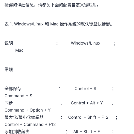
捷键的详细信息，请参阅下面的配置自定义键映射。
者
表 1. Windows/Linux 和 Mac 操作系统的默认键盘快捷键。
我
的
我
说明 ： Windows/Linux ；
Mac
博
的
我
客
论
的
我
常规
坛
圈
的
我
全部保存 ： Control + S ；
Command + S
子
直
的
我
同步 ： Control + Alt + Y ；
Command + Option + Y
我
播
活
的
最大化/最小化编辑器 ： Control + Shift + F12 ；
Control + Command + F12
我
动
关
的
添加到收藏夹 ： Alt + Shift + F ；