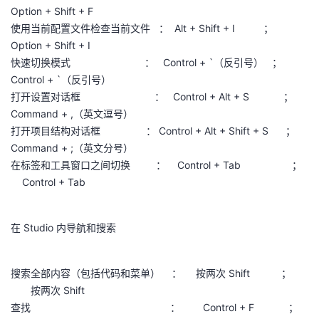
Option + Shift + F
我
注
的
开
使用当前配置文件检查当前文件 ： Alt + Shift + I ；
Option + Shift + I
的
Programs
发
快速切换模式 ： Control + `（反引号） ；
Control + `（反引号）
支
者
打开设置对话框 ： Control + Alt + S ；
Command + ,（英文逗号）
持
学
打开项目结构对话框 ： Control + Alt + Shift + S ；
Command + ;（英文分号）
我
堂
在标签和工具窗口之间切换 ： Control + Tab ；
Control + Tab
的
我
我
技
的
的
我
在 Studio 内导航和搜索
术
云
课
的
我
搜索全部内容（包括代码和菜单） ： 按两次 Shift ；
按两次 Shift
支
声
程
认
的
我
查找 ： Control + F ；