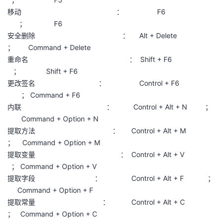
移动 ： F6
； F6
安全删除 ： Alt + Delete
； Command + Delete
重命名 ： Shift + F6
； Shift + F6
更改签名 ： Control + F6
； Command + F6
内联 ： Control + Alt + N ；
Command + Option + N
提取方法 ： Control + Alt + M
； Command + Option + M
提取变量 ： Control + Alt + V
； Command + Option + V
提取字段 ： Control + Alt + F ；
Command + Option + F
提取常量 ： Control + Alt + C
； Command + Option + C