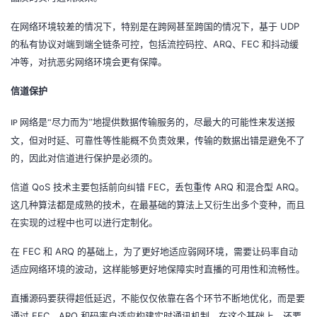
UDP
在网络环境较差的情况下，特别是在跨网甚至跨国的情况下，基于
ARQ
FEC
的私有协议对端到端全链条可控，包括流控码控、
、
和抖动缓
冲等，对抗恶劣网络环境会更有保障。
信道保护
网络是“尽力而为”地提供数据传输服务的，尽最大的可能性来发送报
IP
文，但对时延、可靠性等性能概不负责效果，传输的数据出错是避免不了
的，因此对信道进行保护是必须的。
QoS
FEC
ARQ
ARQ
信道
技术主要包括前向纠错
，丢包重传
和混合型
。
这几种算法都是成熟的技术，在最基础的算法上又衍生出多个变种，而且
在实现的过程中也可以进行定制化。
FEC
ARQ
在
和
的基础上，为了更好地适应弱网环境，需要让码率自动
适应网络环境的波动，这样能够更好地保障实时直播的可用性和流畅性。
直播源码要获得超低延迟，不能仅仅依靠在各个环节不断地优化，而是要
FEC
ARQ
通过
、
和码率自适应构建实时通讯机制。在这个基础上，还要