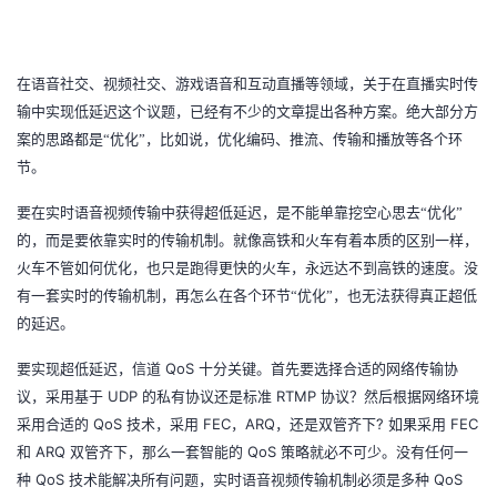
者
在语音社交、视频社交、游戏语音和互动直播等领域，关于在直播实时传
我
输中实现低延迟这个议题，已经有不少的文章提出各种方案。绝大部分方
案的思路都是“优化”，比如说，优化编码、推流、传输和播放等各个环
的
我
节。
博
的
我
要在实时语音视频传输中获得超低延迟，是不能单靠挖空心思去“优化”
的，而是要依靠实时的传输机制。就像高铁和火车有着本质的区别一样，
客
论
的
我
火车不管如何优化，也只是跑得更快的火车，永远达不到高铁的速度。没
有一套实时的传输机制，再怎么在各个环节“优化”，也无法获得真正超低
坛
圈
的
我
的延迟。
子
直
的
我
QoS
要实现超低延迟，信道
十分关键。首先要选择合适的网络传输协
UDP
RTMP
议，采用基于
的私有协议还是标准
协议？然后根据网络环境
我
播
活
的
QoS
FEC
ARQ
?
FEC
采用合适的
技术，采用
，
，还是双管齐下
如果采用
ARQ
QoS
和
双管齐下，那么一套智能的
策略就必不可少。没有任何一
我
动
关
的
QoS
QoS
种
技术能解决所有问题，实时语音视频传输机制必须是多种