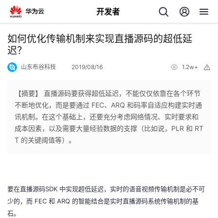
开发者
返
如何优化传输机制来实现直播源码的超低延
回
迟？
山东布谷科技
2019/08/16
1.2w+
举
报
【摘要】 直播源码要获得超低延迟，不能仅仅依靠在各个环节
不断地优化，而是要通过 FEC、ARQ 和码率自适应构建实时通
个
讯机制。在这个基础上，还要充分考虑网络情况、实时要求和
成本因素，以及需要大量经验数据的支撑（比如说，PLR 和 RT
我
人
T 的关键阈值等）。
的
主
开
页
SDK
要在直播源码
中实现超低延迟，实时的语音视频传输机制是必不可
FEC
ARQ
少的，而
和
的智能结合是实时直播源码系统传输机制的基
发
石。