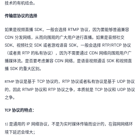
技术的有机结合。
我
注
的
开
传输层协议的选择
的
Programs
发
SDK
RTMP
如果是视频直播
，一般会选择
协议，因为要能够普遍兼容
支
CDN
者
分发网络，从而向围观的广大用户进行直播。如果是音频社交
SDK
SDK
SDK
RTP/RTCP
、视频社交
或者游戏语音
，一般会选择
协议
持
学
RTP
CDN
（或者类
的私有协议），因为不需要通过
网络向围观用户广
CDN
SDK
播媒体流。是否要考虑兼容
网络，是语音视频通话
和视频直
我
堂
SDK
播
的重大区别。
TCP
RTP
UDP
协议是基于
协议的，
协议或者私有协议是基于
协议
RTMP
的
我
我
RTMP
RTP
TCP
UDP
的，因此
协议和
协议之争，本质就是
协议和
协议
之争。
技
的
的
我
协议的特点：
TCP
术
云
课
的
我
IP
是通用的
网络协议，不是为实时媒体传输而设计的，在弱网网络环
1)
支
声
程
认
的
我
境下延迟会增大；