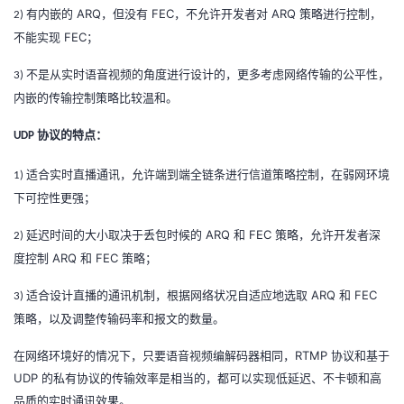
持
建
证
实
的
ARQ
FEC
ARQ
有内嵌的
，但没有
，不允许开发者对
策略进行控制，
2)
FEC
不能实现
；
议
验
收
不是从实时语音视频的角度进行设计的，更多考虑网络传输的公平性，
3)
藏
内嵌的传输控制策略比较温和。
协议的特点：
UDP
适合实时直播通讯，允许端到端全链条进行信道策略控制，在弱网环境
1)
下可控性更强；
ARQ
FEC
延迟时间的大小取决于丢包时候的
和
策略，允许开发者深
2)
ARQ
FEC
度控制
和
策略；
ARQ
FEC
适合设计直播的通讯机制，根据网络状况自适应地选取
和
3)
策略，以及调整传输码率和报文的数量。
RTMP
在网络环境好的情况下，只要语音视频编解码器相同，
协议和基于
UDP
的私有协议的传输效率是相当的，都可以实现低延迟、不卡顿和高
品质的实时通讯效果。