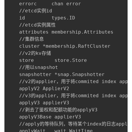
    errorc     chan error

    //etcd实例id

    id         types.ID

    //etcd实例属性

    attributes membership.Attributes

    //集群信息

    cluster *membership.RaftCluster

    //v2的kv存储

    store       store.Store

    //用以snapshot

    snapshotter *snap.Snapshotter

    //v2的applier，用于将commited index app
    applyV2 ApplierV2

    //v3的applier，用于将commited index app
    applyV3 applierV3

    //剥去了鉴权和配额功能的applyV3

    applyV3Base applierV3

    //apply的等待队列，等待某个index的日志apply
    applyWait   wait.WaitTime
