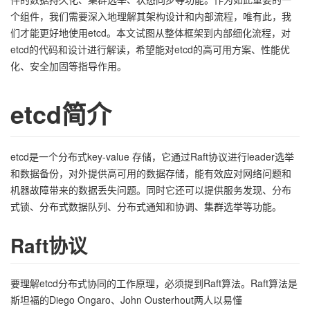
个组件，我们需要深入地理解其架构设计和内部流程，唯有此，我
者
们才能更好地使用etcd。本文试图从整体框架到内部细化流程，对
etcd的代码和设计进行解读，希望能对etcd的高可用方案、性能优
我
化、安全加固等指导作用。
的
我
etcd简介
博
的
我
etcd是一个分布式key-value 存储，它通过Raft协议进行leader选举
客
论
的
我
和数据备份，对外提供高可用的数据存储，能有效应对网络问题和
机器故障带来的数据丢失问题。同时它还可以提供服务发现、分布
坛
圈
的
我
式锁、分布式数据队列、分布式通知和协调、集群选举等功能。
子
直
的
我
Raft协议
我
播
活
的
要理解etcd分布式协同的工作原理，必须提到Raft算法。Raft算法是
我
动
关
的
斯坦福的Diego Ongaro、John Ousterhout两人以易懂