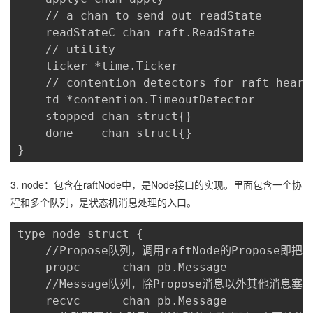
    // a chan to send out readState

    readStateC chan raft.ReadState

    // utility

    ticker *time.Ticker

    // contention detectors for raft heartb
    td *contention.TimeoutDetector

    stopped chan struct{}

    done    chan struct{}

}
3. node：包含在raftNode中，是Node接口的实现。里面包含一个协
程和多个队列，是状态机消息处理的入口。
type node struct {

    //Propose队列，调用raftNode的Propose即把
    propc      chan pb.Message

    //Message队列，除Propose消息以外其他消息塞
    recvc      chan pb.Message
