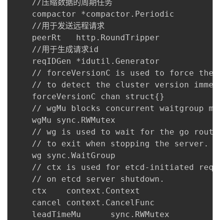
    //压缩数据的周期任务

    compactor *compactor.Periodic

    //用于发送远程请求

    peerRt   http.RoundTripper

    //用于生成请求id

    reqIDGen *idutil.Generator

    // forceVersionC is used to force the 
    // to detect the cluster version immedi
    forceVersionC chan struct{}

    // wgMu blocks concurrent waitgroup mu
    wgMu sync.RWMutex

    // wg is used to wait for the go routi
    // to exit when stopping the server.

    wg sync.WaitGroup

    // ctx is used for etcd-initiated requ
    // on etcd server shutdown.

    ctx    context.Context

    cancel context.CancelFunc

    leadTimeMu      sync.RWMutex
