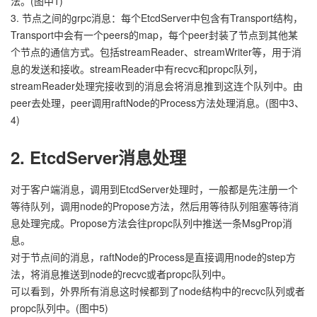
法。(图中1)
3. 节点之间的grpc消息：每个EtcdServer中包含有Transport结构，
Transport中会有一个peers的map，每个peer封装了节点到其他某
个节点的通信方式。包括streamReader、streamWriter等，用于消
息的发送和接收。streamReader中有recvc和propc队列，
streamReader处理完接收到的消息会将消息推到这连个队列中。由
peer去处理，peer调用raftNode的Process方法处理消息。(图中3、
4)
2. EtcdServer消息处理
对于客户端消息，调用到EtcdServer处理时，一般都是先注册一个
等待队列，调用node的Propose方法，然后用等待队列阻塞等待消
息处理完成。Propose方法会往propc队列中推送一条MsgProp消
息。
对于节点间的消息，raftNode的Process是直接调用node的step方
法，将消息推送到node的recvc或者propc队列中。
可以看到，外界所有消息这时候都到了node结构中的recvc队列或者
propc队列中。(图中5)