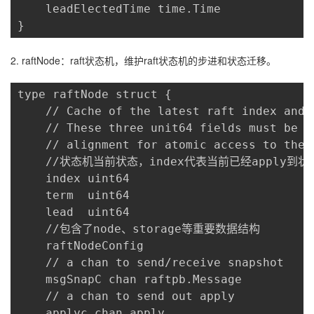
    leadElectedTime time.Time

}
2. raftNode：raft状态机，维护raft状态机的步进和状态迁移。
type raftNode struct {

    // Cache of the latest raft index and 
    // These three unit64 fields must be t
    // alignment for atomic access to the f
    //状态机当前状态，index代表当前已经apply到状态
    index uint64

    term  uint64

    lead  uint64

    //包含了node、storage等重要数据结构

    raftNodeConfig

    // a chan to send/receive snapshot

    msgSnapC chan raftpb.Message

    // a chan to send out apply

    applyc chan apply
