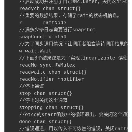
    //启动成功并注册了自己到cluster，关闭这个通道。
    readych chan struct{}

    //重要的数据结果，存储了raft的状态机信息。

    r       raftNode

    //满多少条日志需要进行snapshot

    snapCount uint64

    //为了同步调用情况下让调用者阻塞等待调用结果的。
    w wait.Wait

    //下面3个结果都是为了实现linearizable 读使用
    readMu sync.RWMutex

    readwaitc chan struct{}

    readNotifier *notifier

    //停止通道

    stop chan struct{}

    //停止时关闭这个通道

    stopping chan struct{}

    //etcd的start函数中的循环退出，会关闭这个通道

    done chan struct{}

    //错误通道，用以传入不可恢复的错误，关闭raft状