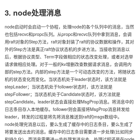
3. node处理消息
node启动时会启动一个协程，处理node的各个队列中的消息，当然
也包括recvc和propc队列。从propc和recvc队列中拿到消息，会调
用raft对象的Step方法，raft对象封装了raft的协议数据和操作，其对
外的Step方法是真正raft协议状态机的步进方法。当接收到消息以
后，根据协议类型、Term字段做相应的状态改变处理，或者对选举
请求做相应处理。对于一般的kv增删改查数据请求消息，会调用内
部的step方法。内部的step方法是一个可动态改变的方法，将随状态
机的状态变化而变化。当状态机处于leader状态时，该方法就是
stepLeader；当状态机处于follower状态时，该方法就是
stepFollower；当状态机处于Candidate状态时，该方法就是
stepCandidate。leader状态会直接处理MsgProp消息。将消息中的
日志条目存入本地缓存。follower则会直接将MsgProp消息转发给
leader，转发的过程是将先将消息推送到raft的msgs数组中。
node处理完消息以后，要么生成了缓存中的日志条目，要么生成了
将要发送出去的消息。缓存中的日志条目需要进一步处理(比如同步
和持久化)，而消息需要进一步处理发送出去。处理过程还是在node