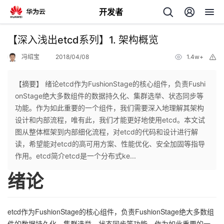
开发者
返
【深入浅出etcd系列】1. 架构概览
回
冯绍宝
2018/04/08
1.4w+
举
报
【摘要】 绪论etcd作为FushionStage的核心组件，负责Fushi
onStage绝大多数组件的数据持久化、集群选举、状态同步等
功能。作为如此重要的一个组件，我们需要深入地理解其架构
个
设计和内部流程，唯有此，我们才能更好地使用etcd。本文试
图从整体框架到内部细化流程，对etcd的代码和设计进行解
我
人
读，希望能对etcd的高可用方案、性能优化、安全加固等指导
作用。etcd简介etcd是一个分布式ke...
的
主
绪论
开
页
etcd作为FushionStage的核心组件，负责FushionStage绝大多数组
发
件的数据持久化、集群选举、状态同步等功能。作为如此重要的一