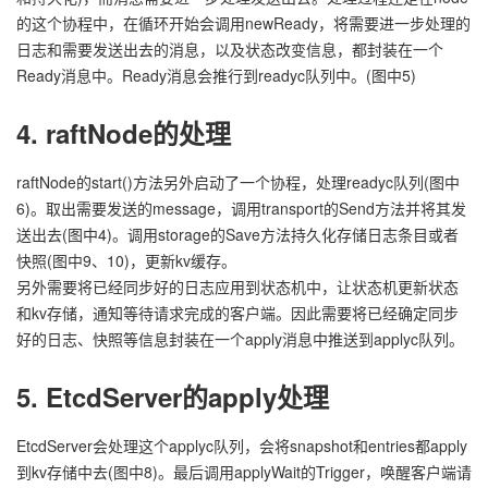
的这个协程中，在循环开始会调用newReady，将需要进一步处理的
日志和需要发送出去的消息，以及状态改变信息，都封装在一个
Ready消息中。Ready消息会推行到readyc队列中。(图中5)
4. raftNode的处理
raftNode的start()方法另外启动了一个协程，处理readyc队列(图中
6)。取出需要发送的message，调用transport的Send方法并将其发
送出去(图中4)。调用storage的Save方法持久化存储日志条目或者
快照(图中9、10)，更新kv缓存。
另外需要将已经同步好的日志应用到状态机中，让状态机更新状态
和kv存储，通知等待请求完成的客户端。因此需要将已经确定同步
好的日志、快照等信息封装在一个apply消息中推送到applyc队列。
5. EtcdServer的apply处理
EtcdServer会处理这个applyc队列，会将snapshot和entries都apply
到kv存储中去(图中8)。最后调用applyWait的Trigger，唤醒客户端请