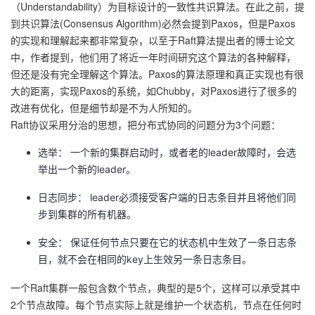
（Understandability）为目标设计的一致性共识算法。在此之前，提
我
注
的
开
到共识算法(Consensus Algorithm)必然会提到Paxos，但是Paxos
的实现和理解起来都非常复杂，以至于Raft算法提出者的博士论文
的
Programs
发
中，作者提到，他们用了将近一年时间研究这个算法的各种解释，
但还是没有完全理解这个算法。Paxos的算法原理和真正实现也有很
支
者
大的距离，实现Paxos的系统，如Chubby，对Paxos进行了很多的
改进有优化，但是细节却是不为人所知的。
持
学
Raft协议采用分治的思想，把分布式协同的问题分为3个问题：
选举： 一个新的集群启动时，或者老的leader故障时，会选
我
堂
举出一个新的leader。
的
我
我
日志同步： leader必须接受客户端的日志条目并且将他们同
步到集群的所有机器。
技
的
的
我
安全： 保证任何节点只要在它的状态机中生效了一条日志条
术
云
课
的
我
目，就不会在相同的key上生效另一条日志条目。
一个Raft集群一般包含数个节点，典型的是5个，这样可以承受其中
支
声
程
认
的
我
2个节点故障。每个节点实际上就是维护一个状态机，节点在任何时