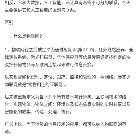
相反，它和大数据，人工智能，云计算有着密不可分的联系，
今天
主要讲讲它和人工智能的区别与联系。
者
区别
我
一，什么是物联网?
的
我
1，物联网在之前被定义为通过射频识别(RFID)、红外线感应器、全
博
的
我
球定位系统、激光扫描器、气体感应器等信息传感设备按约定的协
议把任何物品与互联网连接起来进行信息交换，
客
论
的
我
以实现智能化识别、定位、跟踪、监控和管理的一种网络，简言之
物联网就是“物物相连的互联网”。
坛
圈
的
我
后来被重新定义为当下几乎所有技术与计算机、互联网技术的结
子
直
的
我
合，实现物体与物体之间：环境以及状态信息实时的实时共享以及
智能化的收集、传递、处理、执行。
我
播
活
的
广义上说，当下涉及的信息技术的应用，都可以纳入物联网的范
我
动
关
的
畴。