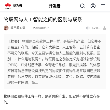
开发者
返
物联网与人工智能之间的区别与联系
回
睡不着的海
2019/09/06
1.7w+
举
报
【摘要】 物联网虽和软件工程一样，是新兴的产业，但它并不
是独立存在的。相反，它和大数据，人工智能，云计算有着密
不可分的联系，今天主要讲讲它和人工智能的区别与联系。区
个
别一，什么是物联网?1，物联网在之前被定义为通过射频识别
(RFID)、红外线感应器、全球定位系统、激光扫描器、气体感
我
人
应器等信息传感设备按约定的协议把任何物品与互联网连接起
来进行信息交换，以实现智能化识别、定位、跟踪、监控和管
的
主
理的一种网络，简...
开
页
物联网虽和软件工程一样，是新兴的产业，但它并不是独立存在
的。
发