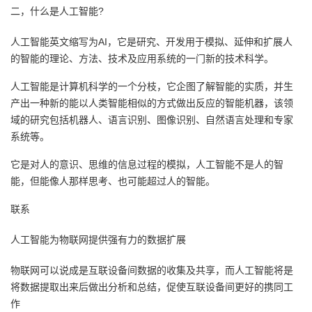
二，什么是人工智能?
我
注
的
开
人工智能英文缩写为AI，它是研究、开发用于模拟、延伸和扩展人
的
Programs
发
的智能的理论、方法、技术及应用系统的一门新的技术科学。
支
者
人工智能是计算机科学的一个分枝，它企图了解智能的实质，并生
产出一种新的能以人类智能相似的方式做出反应的智能机器，该领
持
学
域的研究包括机器人、语言识别、图像识别、自然语言处理和专家
系统等。
我
堂
它是对人的意识、思维的信息过程的模拟，人工智能不是人的智
能，但能像人那样思考、也可能超过人的智能。
的
我
我
联系
技
的
的
我
人工智能为物联网提供强有力的数据扩展
术
云
课
的
我
物联网可以说成是互联设备间数据的收集及共享，而人工智能将是
支
声
程
认
的
我
将数据提取出来后做出分析和总结，促使互联设备间更好的携同工
作