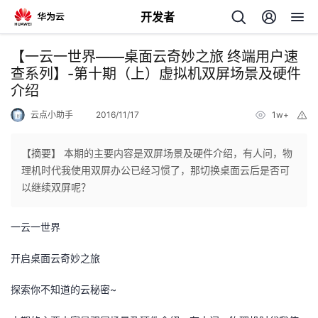
开发者
返
【一云一世界——桌面云奇妙之旅 终端用户速
回
查系列】-第十期（上）虚拟机双屏场景及硬件
介绍
云点小助手
2016/11/17
1w+
举
报
【摘要】 本期的主要内容是双屏场景及硬件介绍，有人问，物
个
理机时代我使用双屏办公已经习惯了，那切换桌面云后是否可
以继续双屏呢？
我
人
一云一世界
我
的
主
开启桌面云奇妙之旅
我
的
开
页
探索你不知道的云秘密~
我
的
开
发