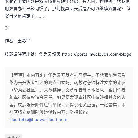
本期的主要内容是双屏场景及硬件介绍，有人问，物理机时代我使
用双屏办公已经习惯了，那切换桌面云后是否可以继续双屏呢？ 答
的
Programs
发
者
案当然是肯定了。。。
支
者
我
持
学
作者 | 王彩平
的
我
转载请注明出处：华为云博客 https://portal.hwclouds.com/blogs
我
堂
博
的
我
的
我
客
论
的
我
我
【声明】本内容来自华为云开发者社区博主，不代表华为云及
华为云开发者社区的观点和立场。转载时必须标注文章的来源
技
的
坛
圈
的
我
的
我
（华为云社区）、文章链接、文章作者等基本信息，否则作者
和本社区有权追究责任。如果您发现本社区中有涉嫌抄袭的内
术
云
子
直
的
我
课
的
我
容，欢迎发送邮件进行举报，并提供相关证据，一经查实，本
社区将立刻删除涉嫌侵权内容，举报邮箱：
支
声
播
活
的
程
认
的
我
cloudbbs@huaweicloud.com
持
建
动
关
证
实
的
虚拟化