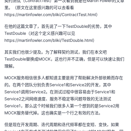
契约测试（ContractTest）第一次看到我是在Martin Fowler的文章
里。（原文在这里感兴趣的可以去看看
者
https://martinfowler.com/bliki/ContractTest.html）
我
在他的这篇文章了，首先说了一下TestDouble的劣势，其中
TestDouble（对这个定义感兴趣可以见
的
我
https://martinfowler.com/bliki/TestDouble.html）
其实我们也很少提及。为了解释契约测试，我们在本文吧
博
的
我
TestDouble替换成MOCK，这也行并不正确，但是可以快速让我们
理解。
客
论
的
我
MOCK服务相信很多人都知道主要是用了帮助解决外部依赖而存在
坛
圈
的
我
的。在两个团队分别负责Service1和Service2的开发，其中
Service1调用Service2。在测试过程中很容易由于Service1和
子
直
的
我
Service2之间网络速度、服务不稳定等问题导致的无法测试
Service1，那么这个时候我们很多人第一个想到的是Service2用
我
播
活
的
MOCK服务替代掉。这也确实是一个行之有效的方法。
我
动
关
的
但是现在开发周期、迭代周期和迭代频率都在变短、变快，如果