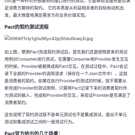
cdc是一种针对外部服务的接口进行的测试，它能够验证服务是否满
持
建
证
实
的
足消费方期待的契约。 它的本质是从利益相关者的目标和动机出
发，最大限度地满足需求方的业务价值实现。
议
验
收
Pact的契约测试流程
藏
如上图，使用Pact完成契约测试后，首先我们还是按照原来的测试
用例对Consumer进行测试，在需要Consumer和Provider发生交互
的时候，Provider被替换成和Pact交互。在测试过程中，Pact会记
录下全部的Provider的调用请求（保存在一个Json文件中），这就
是消费者的契约。如果在执行Provider的测试的时候，就不需要从
新完成Provider的测试用例，只需将Pact记录下来的消费者契约作
为测试的输入，完成和Provider的交互，来验证Provider是否满足了
消费者契约。
这也说明了契约测试既不是单元测试也不是集成测试，是出于单元
测试和集成测试之间的一层测试行为。
Pact官方给出的几个场景：