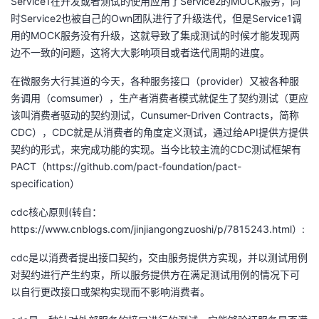
Service1在开发或者测试的使用应用了Service2的MOCK服务，同
我
注
的
开
时Service2也被自己的Own团队进行了升级迭代，但是Service1调
用的MOCK服务没有升级，这就导致了集成测试的时候才能发现两
的
Programs
发
边不一致的问题，这将大大影响项目或者迭代周期的进度。
在微服务大行其道的今天，各种服务接口（provider）又被各种服
支
者
务调用（comsumer），生产者消费者模式就促生了契约测试（更应
该叫消费者驱动的契约测试，Cunsumer-Driven Contracts，简称
持
学
CDC），CDC就是从消费者的角度定义测试，通过给API提供方提供
契约的形式，来完成功能的实现。当今比较主流的CDC测试框架有
我
堂
PACT（https://github.com/pact-foundation/pact-
specification）
的
我
我
cdc核心原则(转自：
技
的
的
我
https://www.cnblogs.com/jinjiangongzuoshi/p/7815243.html）:
术
云
cdc是以消费者提出接口契约，交由服务提供方实现，并以测试用例
课
的
我
对契约进行产生约束，所以服务提供方在满足测试用例的情况下可
支
声
以自行更改接口或架构实现而不影响消费者。
程
认
的
我