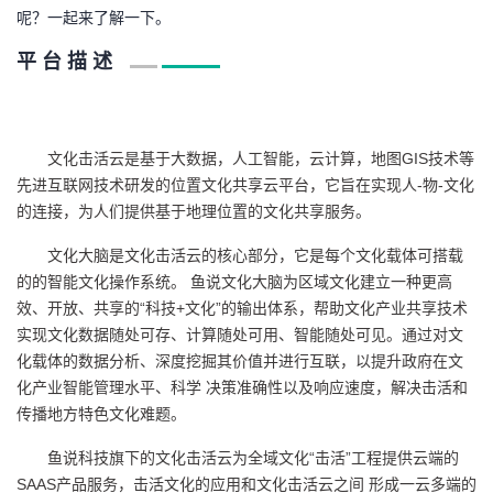
呢？一起来了解一下。
者
平 台 描 述
我
的
我
文化击活云是基于大数据，人工智能，云计算，地图GIS技术等
先进互联网技术研发的位置文化共享云平台，它旨在实现人-物-文化
博
的
我
的连接，为人们提供基于地理位置的文化共享服务。
客
论
的
我
文化大脑是文化击活云的核心部分，它是每个文化载体可搭载
的的智能文化操作系统。 鱼说文化大脑为区域文化建立一种更高
坛
圈
的
我
效、开放、共享的“科技+文化”的输出体系，帮助文化产业共享技术
实现文化数据随处可存、计算随处可用、智能随处可见。通过对文
子
直
的
我
化载体的数据分析、深度挖掘其价值并进行互联，以提升政府在文
化产业智能管理水平、科学 决策准确性以及响应速度，解决击活和
我
播
活
的
传播地方特色文化难题。
鱼说科技旗下的文化击活云为全域文化“击活”工程提供云端的
我
动
关
的
SAAS产品服务，击活文化的应用和文化击活云之间 形成一云多端的