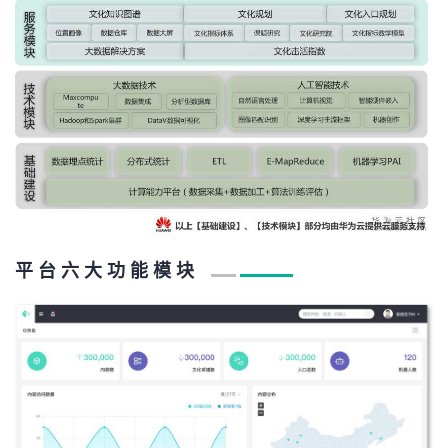
持
建
证
实
的
议
验
收
藏
平 台 六 大 功 能 模 块