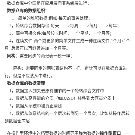
数据仓库中分区是在应用层而非系统层进行；
者
数据仓库的数据组织：
1，简单的堆积数据:例如 每天的事务处理；
我
2，轮转综合数据存储:每天——>每周——>每月——>每年；
3，简单直接文件:每段较长时间，一个星期、一个月等；
的
我
4，连续文件:两个或更多的简单文件生成一种连续文件,1个月+1个
月 后续可以再继续追加一个月等。
博
的
我
同构
：需要同步的两张表一模一样；
客
论
的
我
异构
：需要同步的两张表结构不一样。审计可以在数据仓库进
行，但是不应该从中进行。
坛
圈
的
我
数据仓库的数据清理
1，数据加入到失去原有细节的一个轮转综合文件中
子
直
的
我
2，数据从高性能的介质（如DASD）转移到大容量介质上
3，数据从系统中被真正清除
我
播
活
的
4，数据从体系结构的一个层次转到另一个层次，比如从操作层转
到数据仓库层
我
动
关
的
在操作型环境中的档案数据的时间范围称为数据的
操作型窗口
，一