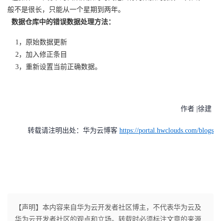
我
注
般不是很长，只能从一个星期到两年。
的
开
数据仓库中的错误数据处理方法：
的
Programs
发
1
，原始数据更新
2，加入修正条目
支
者
3，重新设置当前正确数据。
持
学
我
堂
作者 |徐建 ​
的
我
转载请注明出处：华为云博客
https://portal.hwclouds.com/blogs
我
技
的
的
我
术
云
课
的
我
支
声
程
认
的
我
【声明】本内容来自华为云开发者社区博主，不代表华为云及
华为云开发者社区的观点和立场。转载时必须标注文章的来源