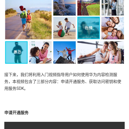
者
我
的
我
博
的
我
客
论
的
我
接下来，我们将利用入门视频指导用户如何使用华为内容检测服
坛
圈
的
我
务，本视频包含了三部分内容：申请开通服务、获取访问密钥和使
用服务SDK。
子
直
的
我
我
播
活
的
申请开通服务
我
动
关
的