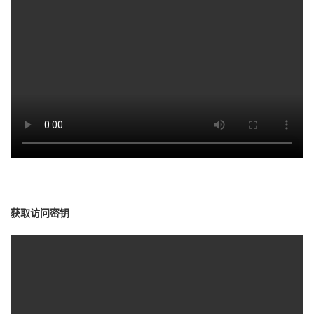
我
注
的
开
的
Programs
发
支
者
持
学
我
堂
的
我
我
获取访问密钥
技
的
的
我
术
云
课
的
我
支
声
程
认
的
我