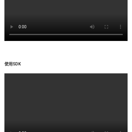
持
建
证
实
的
议
验
收
藏
使用SDK