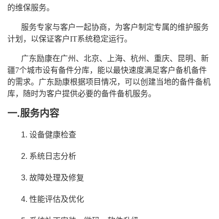
的维保服务。
者
服务专家与客户一起协商，为客户制定专属的维护服务
计划，以保证客户IT系统稳定运行。
我
广东励康在广州、北京、上海、杭州、重庆、昆明、新
的
我
疆7个城市设有备件分库，能以最快速度满足客户备机备件
的需求。广东励康根据项目情况，可以创建当地的备件备机
博
的
我
库，随时为客户提供必要的备件备机服务。
客
论
的
我
一.服务内容
坛
圈
的
我
1. 设备健康检查
2. 系统日志分析
子
直
的
我
3. 故障处理及修复
我
播
活
的
4. 性能评估及优化
我
动
关
的