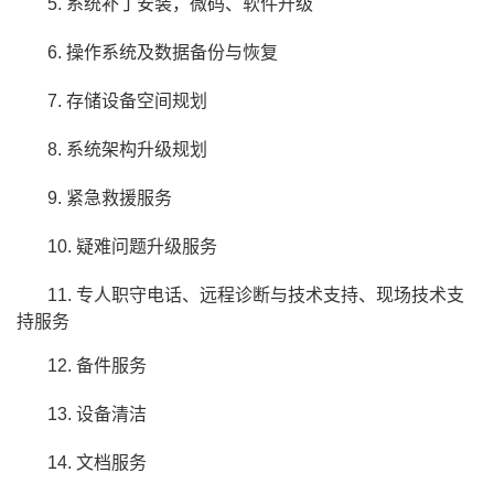
5. 系统补丁安装，微码、软件升级
我
注
的
开
6. 操作系统及数据备份与恢复
的
Programs
发
7. 存储设备空间规划
支
者
8. 系统架构升级规划
持
学
9. 紧急救援服务
我
堂
10. 疑难问题升级服务
的
我
我
11. 专人职守电话、远程诊断与技术支持、现场技术支
持服务
技
的
的
我
12. 备件服务
术
云
课
的
我
13. 设备清洁
支
声
程
认
的
我
14. 文档服务