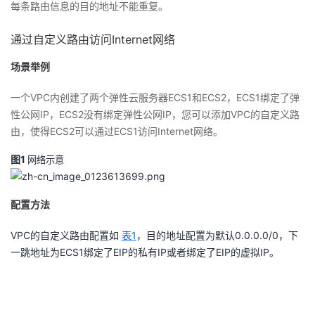
每条路由信息的目的地址不能重复。
我
注
的
开
通过自定义路由访问Internet网络
的
Programs
发
场景举例
支
者
一个VPC内创建了两个弹性云服务器ECS1和ECS2，ECS1绑定了弹
性公网IP，ECS2没有绑定弹性公网IP，您可以添加VPC的自定义路
持
学
由，使得ECS2可以通过ECS1访问Internet网络。
我
堂
图1
网络示意
的
我
我
配置方法
技
的
的
我
VPC的自定义路由配置如
表1
，目的地址配置为默认0.0.0.0/0，下
一跳地址为ECS1绑定了EIP的私有IP或者绑定了EIP的虚拟IP。
术
云
课
的
我
支
声
程
认
的
我