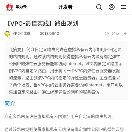
开发者
返
【VPC-最佳实践】路由规划
回
VPC小蜜蜂
2018/09/12
9.1k+
举
报
【摘要】 简介自定义路由允许在虚拟私有云内添加用户自定义
的路由规则。通过该路由规则使得虚拟私有云内没有绑定弹性
公网IP的弹性云服务器能够访问Internet。VPC内自定义路由示
个
例VPC内自定义路由，用于将同一个VPC内弹性云服务器发起
的流量，路由到该VPC内的指定的弹性云服务器。主要包含以
我
人
下两个场景：当VPC内的云服务器需要访问Internet，用户可以
添加自定义路由，通过绑定弹性公网IP的服务器访...
的
主
简介
开
页
自定义路由允许在虚拟私有云内添加用户自定义的路由规则。
发
通过该路由规则使得虚拟私有云内没有绑定弹性公网IP的弹性云服