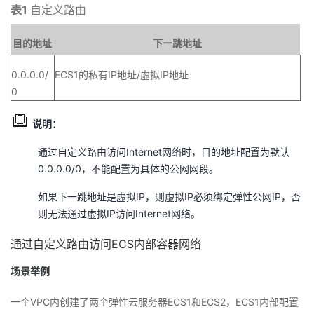
持
建
证
实
的
表1
自定义路由
议
验
收
目的地址
下一跳地址
0.0.0.0/
ECS1的私有IP地址/虚拟IP地址
藏
0
说明：
通过自定义路由访问Internet网络时，目的地址配置为默认
0.0.0.0/0，不能配置为具体的公网网段。
如果下一跳地址是虚拟IP，则虚拟IP必须绑定弹性公网IP，否
则无法通过虚拟IP访问Internet网络。
通过自定义路由访问ECS内部容器网络
场景举例
一个VPC内创建了两个弹性云服务器ECS1和ECS2，ECS1内部配置