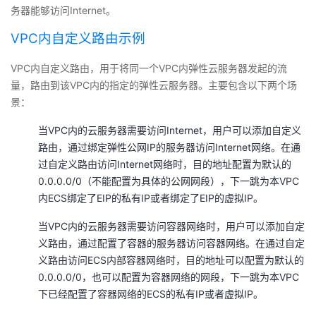
务器能够访问Internet。
者
VPC内自定义路由示例
我
VPC内自定义路由，用于将同一个VPC内弹性云服务器发起的流
量，路由到该VPC内的指定的弹性云服务器。主要包含以下两个场
的
我
景：
博
的
我
当VPC内的云服务器需要访问Internet，用户可以添加自定义
路由，通过绑定弹性公网IP的服务器访问Internet网络。在通
客
论
的
我
过自定义路由访问Internet网络时，目的地址配置为默认的
0.0.0.0/0（不能配置为具体的公网网段），下一跳为本VPC
坛
圈
的
我
内ECS绑定了EIP的私有IP或者绑定了EIP的虚拟IP。
当VPC内的云服务器需要访问容器网络时，用户可以添加自定
子
直
的
我
义路由，通过配置了容器的服务器访问容器网络。在通过自定
义路由访问ECS内部容器网络时，目的地址可以配置为默认的
我
播
活
的
0.0.0.0/0，也可以配置为容器网络的网段，下一跳为本VPC
下已经配置了容器网络的ECS的私有IP或者虚拟IP。
我
动
关
的