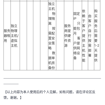
独立
主机
依
购
物
固定
赖
由
买
理隔
IP
于
客
服
离
只
独立
服务
客
户
务
按
能包
服务
物理
商提
户
自
后
需配
月
器租
主机/
供硬
提
行
需
置安
客
用
虚拟
件资
供
按
要
全策
户提
主机
源
主
需
1-2
略
供网
机
部
天
数
络设
性
署
提
据单
备
能
供
机房
备份
____________________________________________________
________
【以上内容为本人使用后的个人见解，如有问题，请在评论区反
馈，谢谢。】