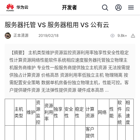
开发者
返
服务器托管 VS 服务器租用 VS 公有云
回
正本清源
2019/02/18
9.8k+
举
报
【摘要】 主机类型维护资源监控资源利用率独享性安全性稳定
性计算资源网络性能软件系统相应速度服务器托管独立物理主
机服务商维护 专业性一般服务商提供独立主机资源 无法按需提
个
供独占计算资源 价格高昂 资源利用率低独立主机 物理隔离 按
需配置安全策略 数据单机房备份独立物理主机，性能可控。客
我
人
户提供硬件资源 无法弹性提供资源 硬件成本高昂 ...
资
软
相
我
的
主
资源
主机
源
独享
安全
稳定
计算
性
件
应
维护
利用
网络
类型
监
性
性
性
资源
能
系
速
率
我
的
开
页
控
统
度
客户
我
的
开
发
提供