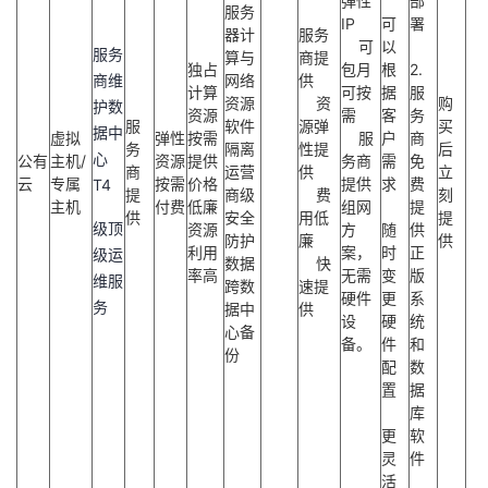
弹性
部
服务
议
注
验
收
IP
可
署
器计
服务
可
以
服务
算与
商提
独占
包月
根
2.
藏
商维
网络
供
计算
可按
据
服
资源
资
购
护数
资源
需
客
务
服
软件
源弹
买
据中
虚拟
弹性
按需
服
户
商
务
隔离
性提
后
心
公有
主机/
资源
提供
务商
需
免
商
运营
供
立
云
专属
按需
价格
提供
求
费
T4
提
商级
费
刻
主机
付费
低廉
组网
提
供
安全
用低
提
级顶
资源
方
随
供
防护
廉
供
利用
案，
时
正
级运
数据
快
率高
无需
变
版
维服
跨数
速提
硬件
更
系
务
据中
供
设
硬
统
心备
备。
件
和
份
配
数
置
据
库
更
软
灵
件
活