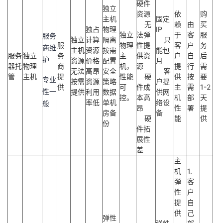
硬件
独立
资源
依
购
的
Programs
发
者
主机
固定
无
赖
由
买
独占
物理
IP
独立
法弹
于
客
服
服务
支
独立
计算
隔离
只
者
我
服
物理
性提
客
户
务
商维
主机
资源
按需
能包
服务
独立
务
主
供资
户
自
后
护
资源
价格
配置
月
持
学
的
我
器托
物理
商
机，
源
提
行
需
无法
高昂
安全
客
管
主机
提
性能
硬
供
按
要
专业
按需
资源
策略
户提
供
可
件成
主
需
1-2
我
堂
博
的
我
性一
提供
利用
数据
供网
控。
本高
机
部
天
率低
单机
络设
般
昂
性
署
提
的
我
房备
备
客
论
的
我
我
硬
能
供
份
件拓
技
的
坛
圈
的
我
的
我
展性
差
术
云
主
子
直
的
我
课
的
我
机
1.
弹
客
支
声
播
活
的
程
认
的
我
性
户
提
自
持
建
动
关
证
实
的
供
己
弹性