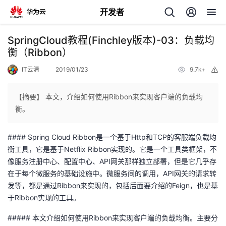
开发者
返
SpringCloud教程(Finchley版本)-03：负载均
回
衡（Ribbon）
IT云清
2019/01/23
9.7k+
举
报
【摘要】 本文，介绍如何使用Ribbon来实现客户端的负载均
衡。
个
#### Spring Cloud Ribbon是一个基于Http和TCP的客服端负载均
我
人
衡工具，它是基于Netflix Ribbon实现的。它是一个工具类框架，不
像服务注册中心、配置中心、API网关那样独立部署，但是它几乎存
的
主
在于每个微服务的基础设施中。微服务间的调用，API网关的请求转
发等，都是通过Ribbon来实现的，包括后面要介绍的Feign，也是基
开
页
于Ribbon实现的工具。
##### 本文介绍如何使用Ribbon来实现客户端的负载均衡。主要分
发