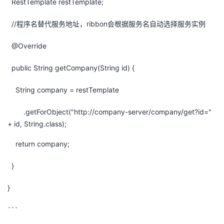
RestTemplate restTemplate;
//程序名替代服务地址，ribbon会根据服务名自动选择服务实例
@Override
public String getCompany(String id) {
String company = restTemplate
.getForObject("http://company-server/company/get?id="
+ id, String.class);
return company;
}
}
```