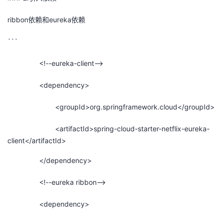
我
注
的
开
ribbon依赖和eureka依赖
的
Programs
发
```
支
者
<!--eureka-client-->
持
学
<dependency>
<groupId>org.springframework.cloud</groupId>
我
堂
<artifactId>spring-cloud-starter-netflix-eureka-
的
我
我
client</artifactId>
技
的
的
我
</dependency>
术
云
课
的
我
<!--eureka ribbon-->
支
声
程
认
的
我
<dependency>