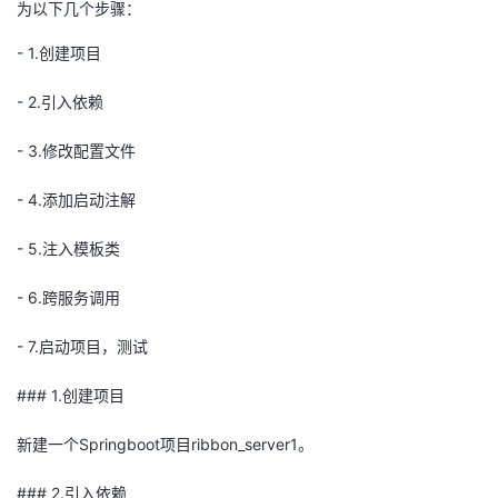
为以下几个步骤：
者
- 1.创建项目
我
- 2.引入依赖
的
我
- 3.修改配置文件
- 4.添加启动注解
博
的
我
- 5.注入模板类
客
论
的
我
- 6.跨服务调用
坛
圈
的
我
- 7.启动项目，测试
子
直
的
我
### 1.创建项目
我
播
活
的
新建一个Springboot项目ribbon_server1。
我
动
关
的
### 2.引入依赖