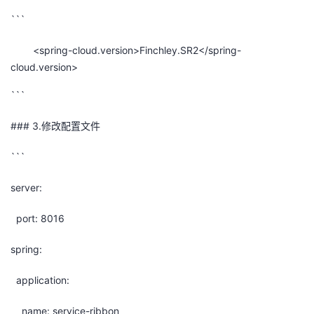
```
<spring-cloud.version>Finchley.SR2</spring-
cloud.version>
```
### 3.修改配置文件
```
server:
port: 8016
spring:
application:
name: service-ribbon