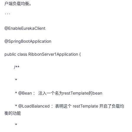
户端负载均衡。
```
@EnableEurekaClient
@SpringBootApplication
public class RibbonServer1Application {
/**
*
* @Bean ： 注入一个名为restTemplate的bean
* @LoadBalanced ：表明这个 restTemplate 开启了负载均
衡的功能
*