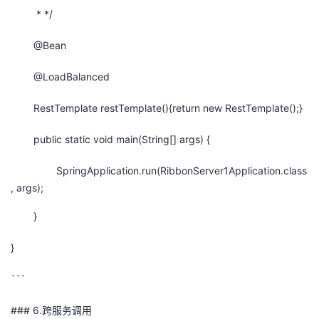
* */
@Bean
@LoadBalanced
RestTemplate restTemplate(){return new RestTemplate();}
public static void main(String[] args) {
SpringApplication.run(RibbonServer1Application.class
, args);
}
}
```
### 6.跨服务调用