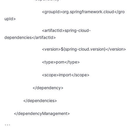
<groupId>org.springframework.cloud</gro
upId>
<artifactId>spring-cloud-
dependencies</artifactId>
<version>${spring-cloud.version}</version>
<type>pom</type>
<scope>import</scope>
</dependency>
</dependencies>
</dependencyManagement>
```