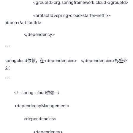
<groupId>org.springframework.cloud</groupId>
持
建
证
实
的
<artifactId>spring-cloud-starter-netflix-
议
验
收
ribbon</artifactId>
藏
</dependency>
```
springcloud依赖，在<dependencies>
</dependencies>标签外
面：
```
<!--spring-cloud依赖-->
<dependencyManagement>
<dependencies>
<dependency>