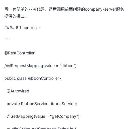
写一套简单的业务代码，然后调用前面创建的company-server服务
提供的接口。
#### 6.1 controller
```
@RestController
//@RequestMapping(value = "ribbon")
public class RibbonController {
@Autowired
private RibbonService ribbonService;
@GetMapping(value = "getCompany")
public String getCompany(String id){