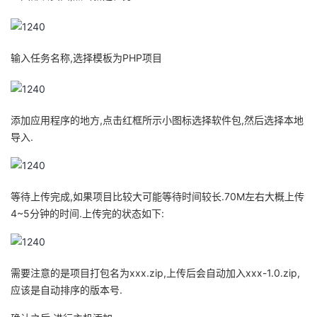
持
建
证
实
的
议
验
收
输入任务名称,选择模板为PHP项目
藏
添加应用程序的地方,点击红框所示小图标选择软件包,然后选择本地
导入.
等待上传完成,如果项目比较大可能等待时间较长.70M左右大概上传
4~5分钟的时间.上传完的状态如下:
需要注意的是项目打包名为xxx.zip,上传后会自动加入xxx-1.0.zip,
应该是自动排序的版本号.