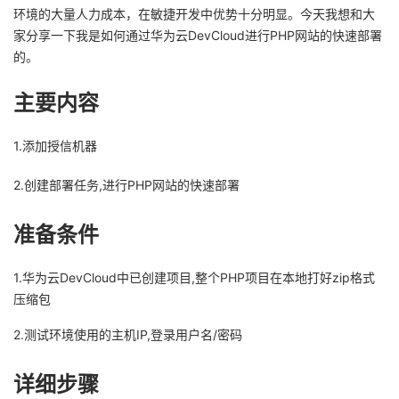
环境的大量人力成本，在敏捷开发中优势十分明显。今天我想和大
者
家分享一下我是如何通过华为云DevCloud进行PHP网站的快速部署
的。
我
主要内容
的
我
1.添加授信机器
博
的
我
2.创建部署任务,进行PHP网站的快速部署
客
论
的
我
准备条件
坛
圈
的
我
1.华为云DevCloud中已创建项目,整个PHP项目在本地打好zip格式
子
直
的
我
压缩包
我
播
活
的
2.测试环境使用的主机IP,登录用户名/密码
我
动
关
的
详细步骤