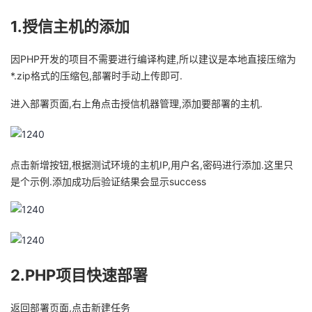
我
注
的
开
1.授信主机的添加
的
Programs
发
因PHP开发的项目不需要进行编译构建,所以建议是本地直接压缩为
*.zip格式的压缩包,部署时手动上传即可.
支
者
进入部署页面,右上角点击授信机器管理,添加要部署的主机.
持
学
我
堂
点击新增按钮,根据测试环境的主机IP,用户名,密码进行添加.这里只
是个示例.添加成功后验证结果会显示success
的
我
我
技
的
的
我
术
云
课
的
我
2.PHP项目快速部署
支
声
程
认
的
我
返回部署页面,点击新建任务