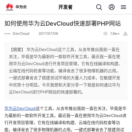
开发者
返
如何使用华为云DevCloud快速部署PHP网站
回
DevCloud
2017/07/06
1.9w+
举
报
【摘要】 华为云DevCloud这个工具，从去年推出我就一直在
关注，毕竟是华为最新的一款软件开发工具，最近我一直在使
用华为云DevCloud进行开发项目管理，它有在线编译和构建、
个
云端在线代码检查等功能，编译省去了很多物理机器的占用。
一键式部署省去了搭建测试环境的大量人力成本，在敏捷开发
我
人
中优势十分明显。今天我想和大家分享一下我是如何通过华为
云DevCloud进行PHP网站的快速部署的。
的
主
华为云DevCloud
这个工具，从去年推出我就一直在关注，毕竟是华
开
页
为最新的一款软件开发工具，最近我一直在使用华为云DevCloud进
行开发项目管理，它有在线编译和构建、云端在线代码检查等功
发
能，编译省去了很多物理机器的占用。一键式部署省去了搭建测试