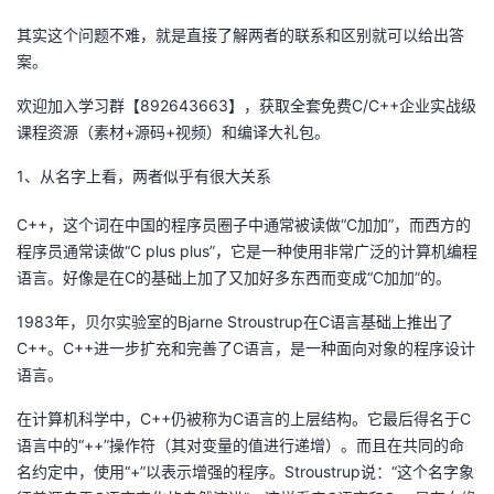
其实这个问题不难，就是直接了解两者的联系和区别就可以给出答
者
案。
我
欢迎加入学习群【892643663】，获取全套免费C/C++企业实战级
课程资源（素材+源码+视频）和编译大礼包。
的
我
1、从名字上看，两者似乎有很大关系
博
的
我
C++，这个词在中国的程序员圈子中通常被读做“C加加”，而西方的
程序员通常读做“C plus plus”，它是一种使用非常广泛的计算机编程
客
论
的
我
语言。好像是在C的基础上加了又加好多东西而变成“C加加”的。
坛
圈
的
我
1983年，贝尔实验室的Bjarne Stroustrup在C语言基础上推出了
C++。C++进一步扩充和完善了C语言，是一种面向对象的程序设计
子
直
的
我
语言。
我
播
活
的
在计算机科学中，C++仍被称为C语言的上层结构。它最后得名于C
语言中的“++”操作符（其对变量的值进行递增）。而且在共同的命
我
动
关
的
名约定中，使用“+”以表示增强的程序。Stroustrup说：“这个名字象