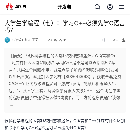
开发者
返
大学生学编程（七）：学习C++必须先学C语言
回
吗？
C语言C加加学习
2018/12/26
1.1w+
举
报
【摘要】 很多初学编程的人都比较困惑和迷茫，C语言和C+
+到底有什么区别和联系？学习C++是不是可以直接跳过C语
个
言？其实这个问题不难，就是直接了解两者的联系和区别就可
以给出答案。欢迎加入学习群【892643663】，获取全套免费
我
人
C/C++企业实战级课程资源（素材+源码+视频）和编译大礼
包。1、从名字上看，两者似乎有很大关系C++，这个词在中国
的
主
的程序员圈子中通常被读做“C加加”，而西方的程序员通常读做
“...
开
页
很多初学编程的人都比较困惑和迷茫，C语言和C++到底有什么区别
发
和联系？学习C++是不是可以直接跳过C语言？