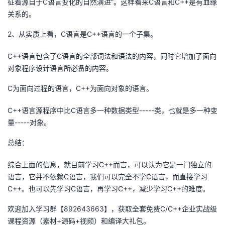
征着源自于C语言变化的自然演进”。这样看来C语言和C++是有血缘
我
注
的
开
关系的。
2、从实质上看，C语言是C++语言的一个子集。
的
Programs
发
C++语言包含了C语言的全部词法和语法的内容，同时它增加了面向
支
者
对象程序设计语言所必备的内容。
持
学
C为面向过程的语言，C++为面向对象的语言。
我
堂
C++语言源程序中比C语言多一种数据类型-----类，也就是多一种变
量-----对象。
的
我
我
总结：
技
的
的
我
综合上面的信息，就目前学习C++而言，可以认为它是一门独立的
语言，它并不依赖C语言，我们可以完全不学C语言，而直接学习
术
云
课
的
我
C++。也可以先学习C语言，再学习C++，减少学习C++的难度。
支
声
程
认
的
我
欢迎加入学习群【892643663】，获取全套免费C/C++企业实战级
课程资源（素材+源码+视频）和编译大礼包。