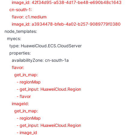
image_id: 42f34d95-a538-4d17-be48-e690b48c1643
cn-south-1:
flavor: c1.medium
image_id: a3934478-bfeb-4a02-b257-9089779f0380
node_templates:
myecs:
type: HuaweiCloud.ECS.CloudServer
properties:
availabilityZone: cn-south-1a
flavor:
get_in_map:
- regionMap
- get_input: HuaweiCloud.Region
- flavor
imageId:
get_in_map:
- regionMap
- get_input: HuaweiCloud.Region
- image_id