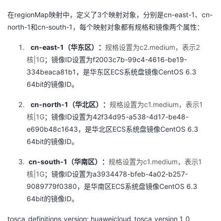
regionMap
3
cn-east-1
cn-
的
在
Programs
映射中，定义了
个映射对象，分别是
、
发
者
north-1
cn-south-1
和
，每个映射对象都有规格和镜像两个属性：
支
者
我
cn-east-1
c2.medium
2
（华东区）：
规格设置为
，表示
|1G
ID
f2003c7b-99c4-4616-be19-
核
；镜像
设置为
持
学
的
我
334beaca81b1
ECS
CentOS 6.3
，是华东区
系统盘镜像
64bit
ID
的镜像
。
我
堂
博
的
我
cn-north-1
c1.medium
1
（华北区）：
规格设置为
，表示
的
我
客
论
的
我
我
|1G
ID
42f34d95-a538-4d17-be48-
核
；镜像
设置为
e690b48c1643
ECS
CentOS 6.3
，是华北区
系统盘镜像
技
的
坛
圈
的
我
的
我
64bit
ID
的镜像
。
术
云
子
直
的
我
课
的
我
cn-south-1
c1.medium
1
（华南区）：
规格设置为
，表示
|1G
ID
a3934478-bfeb-4a02-b257-
核
；镜像
设置为
支
声
播
活
的
程
认
的
我
9089779f0380
ECS
CentOS 6.3
，是华南区
系统盘镜像
64bit
ID
的镜像
。
持
建
动
关
证
实
的
tosca_definitions_version: huaweicloud_tosca_version_1_0