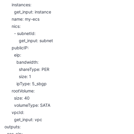
instances:
get_input: instance
name: my-ecs
nics:
- subnetId:
get_input: subnet
publicIP:
eip:
bandwidth:
shareType: PER
size: 1
ipType: 5_sbgp
rootVolume:
size: 40
volumeType: SATA
vpcId:
get_input: vpc
outputs:
ecs-eip: