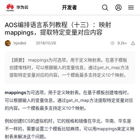
开发者
返
AOS编排语言系列教程（十三）：映射
回
mappings，提取特定变量对应内容
tsjsdbd
2018/10/26
9.2k+
举
报
【摘要】 mappings为可选项，用于定义映射表。在基于模板
创建堆栈时，可以根据输入的变量信息，通过get_in_map方法
个
提取特定变量对应的内容。一个模板最多支持定义10个映射。
我
人
mappings
为可选项，用于定义映射表。在基于模板创建堆栈时，
get_in_map
可以根据输入的变量信息，通过
方法提取特定变量对应
我
的
主
10
的内容。一个模板最多支持定义
个映射。
我
的
开
页
ECS
例如创建
的虚拟机时，它的规格和镜像在华北、华南、华东是
mappings
不一样的，需要设置三个模板比较麻烦，可以用
来定义映
我
的
开
发
射表来解决这个问题。