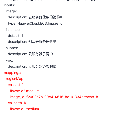
议
inputs:
注
验
收
image:
description:
ID
藏
云服务器使用的镜像
type: HuaweiCloud.ECS.Image.Id
instance:
default: 1
description:
创建云服务器数量
subnet:
description:
ID
云服务器子网
vpc:
description:
VPC
ID
云服务器
的
mappings:
regionMap:
cn-east-1:
flavor: c2.medium
image_id: f2003c7b-99c4-4616-be19-334beaca81b1
cn-north-1:
flavor: c1.medium