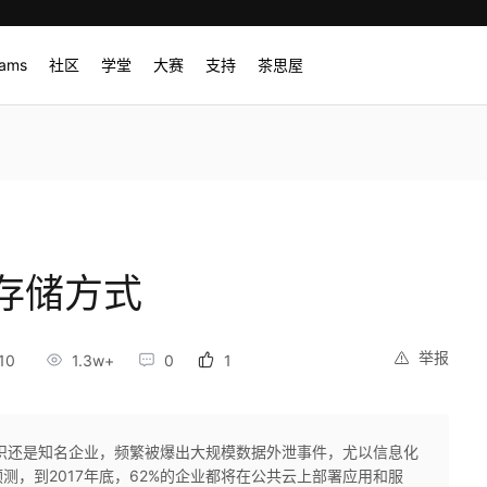
rams
社区
学堂
大赛
支持
茶思屋
存储方式
举报
10
1.3w+
0
1
织还是知名企业，频繁被爆出大规模数据外泄事件，尤以信息化
测，到2017年底，62%的企业都将在公共云上部署应用和服