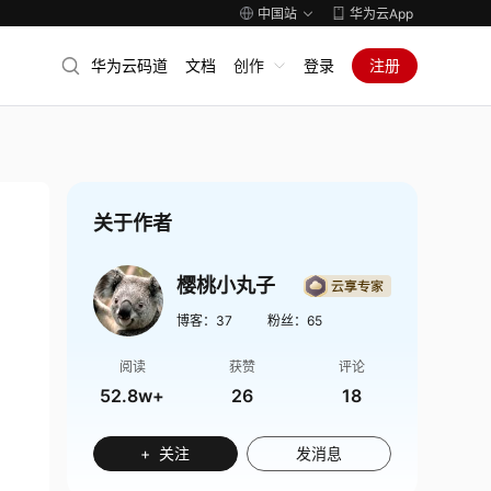
中国站
华为云App
华为云码道
文档
创作
登录
注册
关于作者
樱桃小丸子
博客：
37
粉丝：
65
阅读
获赞
评论
52.8w+
26
18
+ 关注
发消息