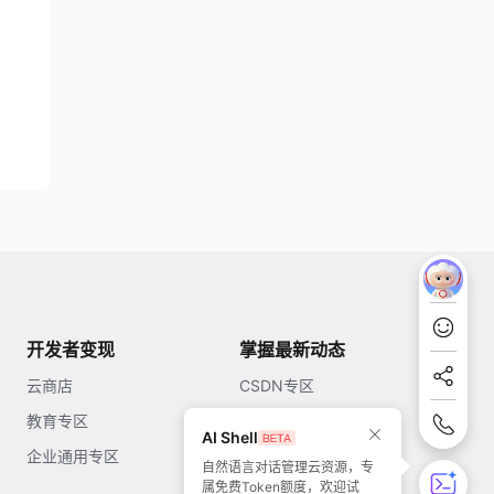
开发者变现
掌握最新动态
云商店
CSDN专区
教育专区
知乎
AI Shell
企业通用专区
开源中国
自然语言对话管理云资源，专
属免费Token额度，欢迎试
51CTO