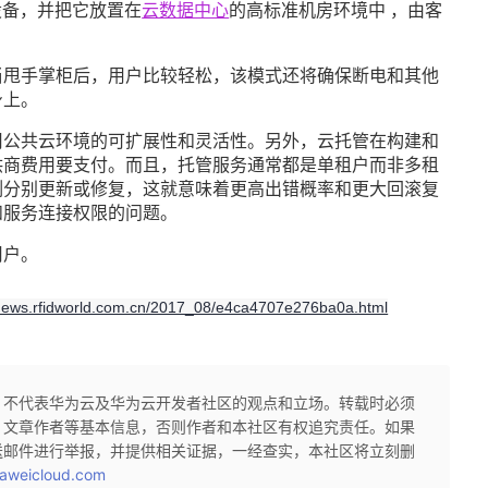
备，并把它放置在
云数据中心
的高标准机房环境中 ，由客
甩手掌柜后，用户比较轻松，该模式还将确保断电和其他
身上。
公共云环境的可扩展性和灵活性。另外，云托管在构建和
供商费用要支付。而且，托管服务通常都是单租户而非多租
例分别更新或修复，这就意味着更高出错概率和更大回滚复
和服务连接权限的问题。
户。
/news.rfidworld.com.cn/2017_08/e4ca4707e276ba0a.html
，不代表华为云及华为云开发者社区的观点和立场。转载时必须
、文章作者等基本信息，否则作者和本社区有权追究责任。如果
送邮件进行举报，并提供相关证据，一经查实，本社区将立刻删
aweicloud.com