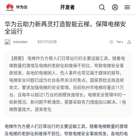
开发者
返
华为云助力新再灵打造智能云梯，保障电梯安
回
全运行
estmdan
2017/12/29
1w+
举
报
【摘要】 电梯作为方便人们日常出行的主要运输工具，随着电
梯数量的激增及电梯的老龄化和维保不到位，导致电梯安全事
个
故频发，各地的电梯困人、伤人事件也常见端于媒体的报导。
电梯安全问题已成为社会各界关注的焦点。国家质检总局连续
我
人
发文，要求加强电梯的安全管理。目前杭州市电梯存量近11万
台，且每年以超过1万台的规模快速增长，电梯安全管理中的一
的
主
些新情况、新问题不断涌现，需要采取有力措施加以解决。l 电
梯数量庞大，逐渐老化
开
页
电梯作为方便人们日常出行的主要运输工具，随着电梯数量的激增
发
及电梯的老龄化和维保不到位，导致电梯安全事故频发，各地的电