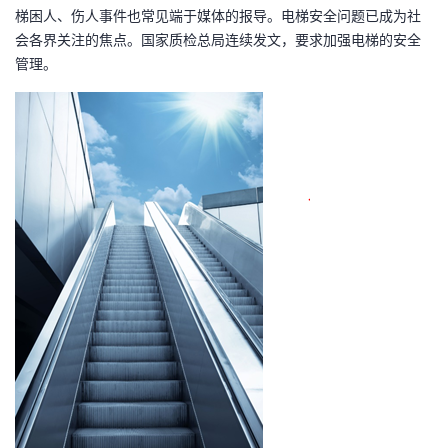
梯困人、伤人事件也常见端于媒体的报导。电梯安全问题已成为社
者
会各界关注的焦点。国家质检总局连续发文，要求加强电梯的安全
管理。
我
的
我
博
的
我
客
论
的
我
坛
圈
的
我
子
直
的
我
我
播
活
的
我
动
关
的