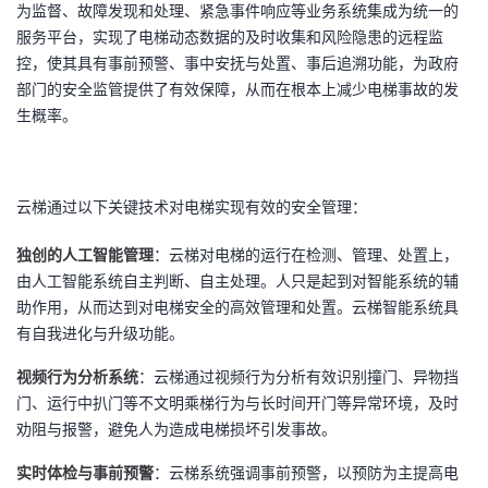
持
建
为监督、故障发现和处理、紧急事件响应等业务系统集成为统一的
证
实
的
服务平台，实现了电梯动态数据的及时收集和风险隐患的远程监
议
控，使其具有事前预警、事中安抚与处置、事后追溯功能，为政府
验
收
部门的安全监管提供了有效保障，从而在根本上减少电梯事故的发
生概率。
藏
云梯通过以下关键技术对电梯实现有效的安全管理：
独创的人工智能管理
：云梯对电梯的运行在检测、管理、处置上，
由人工智能系统自主判断、自主处理。人只是起到对智能系统的辅
助作用，从而达到对电梯安全的高效管理和处置。云梯智能系统具
有自我进化与升级功能。
视频行为分析系统
：云梯通过视频行为分析有效识别撞门、异物挡
门、运行中扒门等不文明乘梯行为与长时间开门等异常环境，及时
劝阻与报警，避免人为造成电梯损坏引发事故。
实时体检与事前预警
：云梯系统强调事前预警，以预防为主提高电