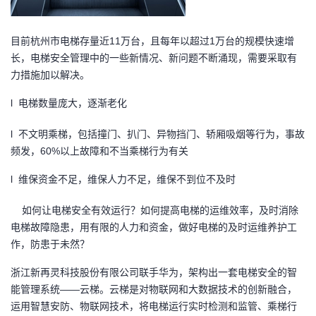
我
注
的
开
目前杭州市电梯存量近11万台，且每年以超过1万台的规模快速增
的
Programs
发
长，电梯安全管理中的一些新情况、新问题不断涌现，需要采取有
力措施加以解决。
支
者
l 电梯数量庞大，逐渐老化
持
学
l 不文明乘梯，包括撞门、扒门、异物挡门、轿厢吸烟等行为，事故
频发，60%以上故障和不当乘梯行为有关
我
堂
l 维保资金不足，维保人力不足，维保不到位不及时
的
我
我
如何让电梯安全有效运行？如何提高电梯的运维效率，及时消除
技
的
的
我
电梯故障隐患，用有限的人力和资金，做好电梯的及时运维养护工
作，防患于未然？
术
云
课
的
我
浙江新再灵科技股份有限公司联手华为，架构出一套电梯安全的智
支
声
能管理系统——云梯。云梯是对物联网和大数据技术的创新融合，
程
认
的
我
运用智慧安防、物联网技术，将电梯运行实时检测和监管、乘梯行