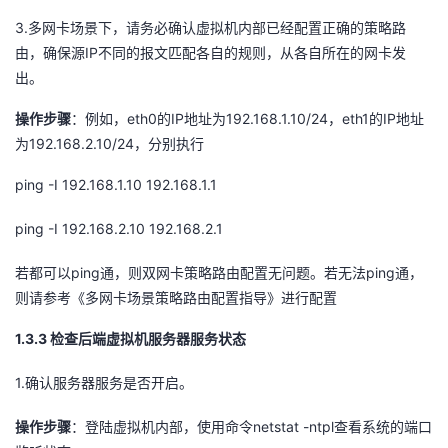
3.
多网卡场景下，请务必确认虚拟机内部已经配置正确的策略路
IP
由，确保源
不同的报文匹配各自的规则，从各自所在的网卡发
出。
eth0
IP
192.168.1.10/24
eth1
IP
操作步骤
：例如，
的
地址为
，
的
地址
192.168.2.10/24
为
，分别执行
ping -I 192.168.1.10 192.168.1.1
ping -I 192.168.2.10 192.168.2.1
ping
ping
若都可以
通，则双网卡策略路由配置无问题。若无法
通，
则请参考《多网卡场景策略路由配置指导》进行配置
1.3.3 检查后端虚拟机服务器服务状态
1.
确认服务器服务是否开启。
netstat -ntpl
操作步骤
：登陆虚拟机内部，使用命令
查看系统的端口