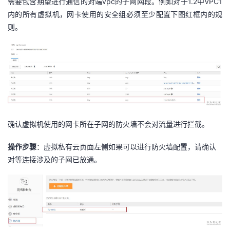
vpc
1.2
VPC1
需要包含期望进行通信的对端
的子网网段。例如对于
中
持
建
证
实
的
内的所有虚拟机，网卡使用的安全组必须至少配置下图红框内的规
则。
议
验
收
藏
确认虚拟机使用的网卡所在子网的防火墙不会对流量进行拦截。
操作步骤
：虚拟私有云页面左侧如果可以进行防火墙配置，请确认
对等连接涉及的子网已放通。