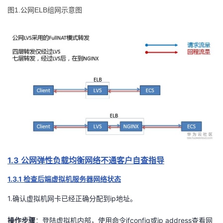
1.
ELB
图
公网
组网示意图
者
我
的
我
博
的
我
客
论
的
我
坛
圈
的
我
1.3
公网弹性负载均衡网络不通客户自查指导
子
直
的
我
1.3.1
检查后端虚拟机服务器网络状态
我
播
活
的
1.
ip
确认虚拟机网卡已经正确分配到
地址。
我
动
关
的
ifconfig
ip address
操作步骤
：登陆虚拟机内部，使用命令
或
查看网