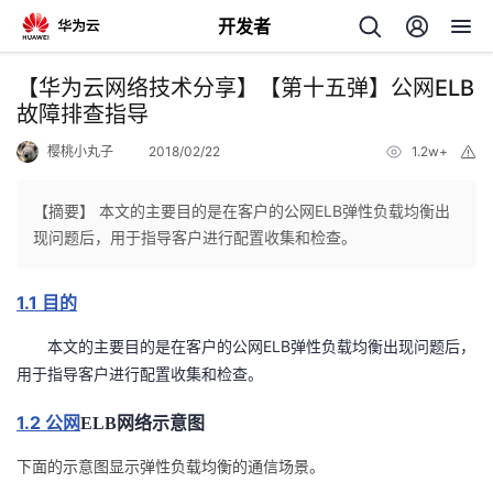
开发者
返
【华为云网络技术分享】【第十五弹】公网ELB
回
故障排查指导
樱桃小丸子
2018/02/22
1.2w+
举
报
【摘要】 本文的主要目的是在客户的公网ELB弹性负载均衡出
现问题后，用于指导客户进行配置收集和检查。
个
1.1
目的
我
人
ELB
本文的主要目的是在客户的公网
弹性负载均衡出现问题后，
的
主
用于指导客户进行配置收集和检查。
1.2
开
页
公网
ELB
网络示意图
下面的示意图显示弹性负载均衡的通信场景。
发