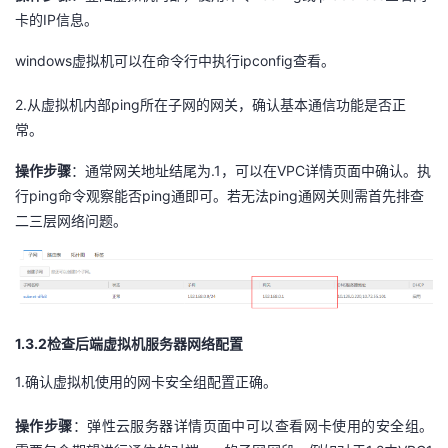
IP
我
注
的
卡的
信息。
开
windows
ipconfig
虚拟机可以在命令行中执行
查看。
的
Programs
发
2.
ping
从虚拟机内部
所在子网的网关，确认基本通信功能是否正
支
者
常。
持
学
.1
VPC
操作步骤
：通常网关地址结尾为
，可以在
详情页面中确认。执
ping
ping
ping
行
命令观察能否
通即可。若无法
通网关则需首先排查
我
堂
二三层网络问题。
的
我
我
技
的
的
我
1.3.2检查后端虚拟机服务器网络配置
术
云
课
的
我
1.
确认虚拟机使用的网卡安全组配置正确。
支
声
程
认
的
我
操作步骤
：弹性云服务器详情页面中可以查看网卡使用的安全组。