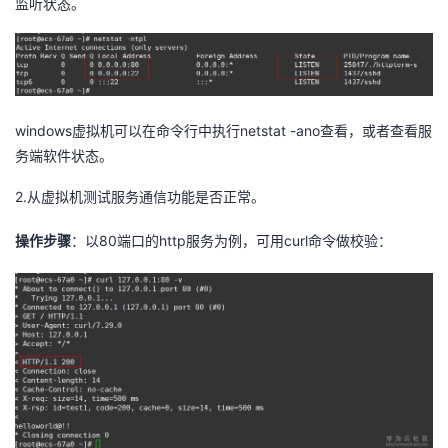
监听状态。
windows
netstat -ano
虚拟机可以在命令行中执行
查看，或者查看服
务端软件状态。
2.
从虚拟机测试服务通信功能是否正常。
80
http
curl
操作步骤
：以
端口的
服务为例，可用
命令做校验：