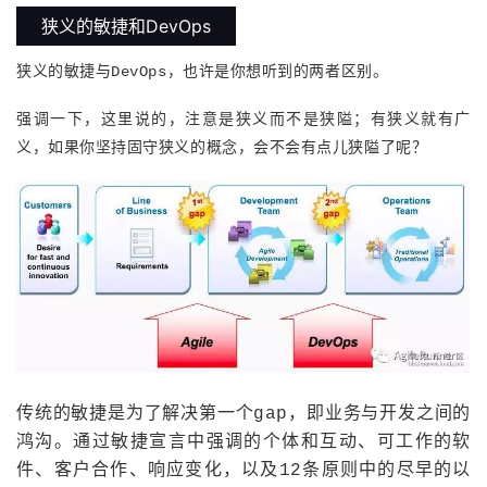
持
建
证
实
的
狭义的敏捷和DevOps
议
验
收
狭义的敏捷与DevOps，也许是你想听到的两者区别。
藏
强调一下，这里说的，注意是狭义而不是狭隘；有狭义就有广
义，如果你坚持固守狭义的概念，会不会有点儿狭隘了呢？
传统的敏捷是为了解决第一个gap，即业务与开发之间的
鸿沟。通过敏捷宣言中强调的个体和互动、可工作的软
件、客户合作、响应变化，以及12条原则中的尽早的以