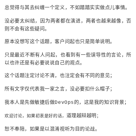
总觉得与其去纠缠一个定义，不如踏踏实实做点儿事情。
者
没必要太纠结，因为两者都在演进，两者也越来越像，否
我
则不会有这些疑问。
的
我
原本没想写这个话题，客户问起也只是简单说明。
博
的
我
只是最近不断有人问起，也看到有一些误导性的言论，所
以也许还是有必要说说自己的观点。
客
论
的
我
这个话题注定讨论不清，也注定会有不同的意见；
坛
圈
的
我
所有文字仅代表我一家之言，没必要扣什么帽子；
子
直
的
我
我本人是先做敏捷后做DevOps的，这是我的知识背景；
我
播
活
的
欢迎讨论，如果初衷是好的话，
；
道理越辩越明
我
动
关
的
恕不奉陪，如果是以混淆视听为目的论战。