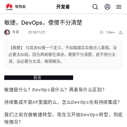
开发者
返
敏捷，DevOps，傻傻不分清楚
回
冬哥
2018/11/21
1.6w+
举
报
【摘要】 与其去纠缠一个定义，不如踏踏实实做点儿事情。没
必要太纠结，因为两者都在演进。傻傻不分清楚，是不想分太
清，没必要分太清，难得糊涂。
个
前言
我
人
敏捷是什么？DevOps是什么？两者有什么区别？
的
主
持续集成不是XP里面的么，怎么DevOps也有持续集成？
开
页
我们之前在做敏捷转型，现在又开始DevOps转型，到底
啥情况？
发