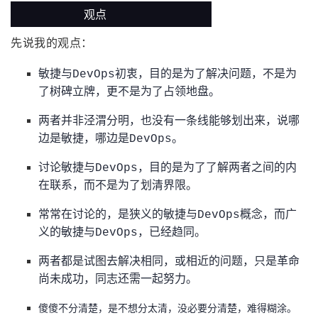
观点
我
注
的
开
先说我的观点：
的
Programs
发
敏捷与DevOps初衷，目的是为了解决问题，不是为
支
者
了树碑立牌，更不是为了占领地盘。
持
学
两者并非泾渭分明，也没有一条线能够划出来，说哪
边是敏捷，哪边是DevOps。
我
堂
讨论敏捷与DevOps，目的是为了了解两者之间的内
在联系，而不是为了划清界限。
的
我
我
常常在讨论的，是狭义的敏捷与DevOps概念，而广
技
的
的
我
义的敏捷与DevOps，已经趋同。
术
云
课
的
我
两者都是试图去解决相同，或相近的问题，只是革命
尚未成功，同志还需一起努力。
支
声
程
认
的
我
傻傻不分清楚，是不想分太清，没必要分清楚，难得糊涂。