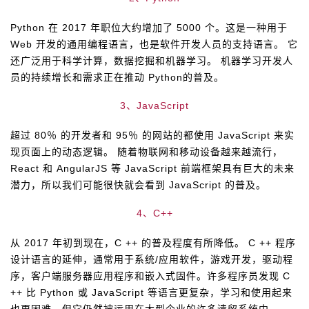
我
注
的
开
Python 在 2017 年职位大约增加了 5000 个。这是一种用于
Web 开发的通用编程语言，也是软件开发人员的支持语言。 它
的
Programs
发
还广泛用于科学计算，数据挖掘和机器学习。 机器学习开发人
员的持续增长和需求正在推动 Python的普及。
支
者
3、JavaScript
持
学
超过 80％ 的开发者和 95％ 的网站的都使用 JavaScript 来实
我
堂
现页面上的动态逻辑。 随着物联网和移动设备越来越流行，
React 和 AngularJS 等 JavaScript 前端框架具有巨大的未来
的
我
我
潜力，所以我们可能很快就会看到 JavaScript 的普及。
4、C++
技
的
的
我
从 2017 年初到现在，C ++ 的普及程度有所降低。 C ++ 程序
术
云
课
的
我
设计语言的延伸，通常用于系统/应用软件，游戏开发，驱动程
序，客户端服务器应用程序和嵌入式固件。许多程序员发现 C
支
声
程
认
的
我
++ 比 Python 或 JavaScript 等语言更复杂，学习和使用起来