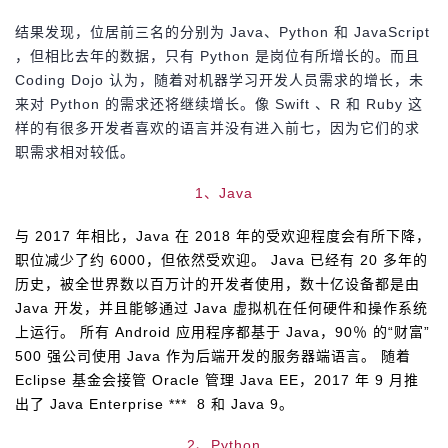
结果发现，位居前三名的分别为 Java、Python 和 JavaScript
者
，但相比去年的数据，只有 Python 是岗位有所增长的。而且
Coding Dojo 认为，随着对机器学习开发人员需求的增长，未
我
来对 Python 的需求还将继续增长。
像 Swift 、R 和 Ruby 这
样的有很多开发者喜欢的语言并没有进入前七，因为它们的求
的
我
职需求相对较低。
博
的
我
1、Java
客
论
的
我
与 2017 年相比，Java 在 2018 年的受欢迎程度会有所下降，
职位减少了约 6000，但依然受欢迎。 Java 已经有 20 多年的
坛
圈
的
我
历史，被全世界数以百万计的开发者使用，数十亿设备都是由
Java 开发，并且能够通过 Java 虚拟机在任何硬件和操作系统
子
直
的
我
上运行。 所有 Android 应用程序都基于 Java，90％ 的“财富”
500 强公司使用 Java 作为后端开发的服务器端语言。 随着
我
播
活
的
Eclipse 基金会接管 Oracle 管理 Java EE，2017 年 9 月推
出了 Java Enterprise
***
8 和 Java 9。
我
动
关
的
2、Python