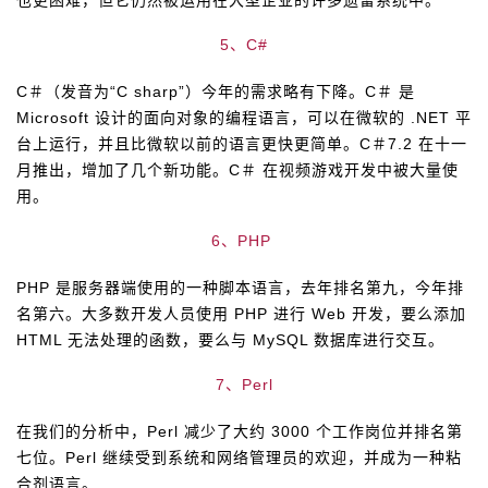
也更困难，但它仍然被运用在大型企业的许多遗留系统中。
持
建
证
实
的
5、C#
议
验
收
C＃（发音为“C sharp”）今年的需求略有下降。C＃ 是
藏
Microsoft 设计的面向对象的编程语言，可以在微软的 .NET 平
台上运行，并且比微软以前的语言更快更简单。C＃7.2 在十一
月推出，增加了几个新功能。C＃ 在视频游戏开发中被大量使
用。
6、PHP
PHP 是服务器端使用的一种脚本语言，去年排名第九，今年排
名第六。大多数开发人员使用 PHP 进行 Web 开发，要么添加
HTML 无法处理的函数，要么与 MySQL 数据库进行交互。
7、Perl
在我们的分析中，Perl 减少了大约 3000 个工作岗位并排名第
七位。Perl 继续受到系统和网络管理员的欢迎，并成为一种粘
合剂语言。