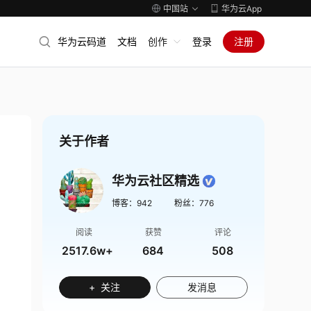
中国站
华为云App
华为云码道
文档
创作
登录
注册
关于作者
华为云社区精选
博客：
942
粉丝：
776
阅读
获赞
评论
2517.6w+
684
508
+ 关注
发消息