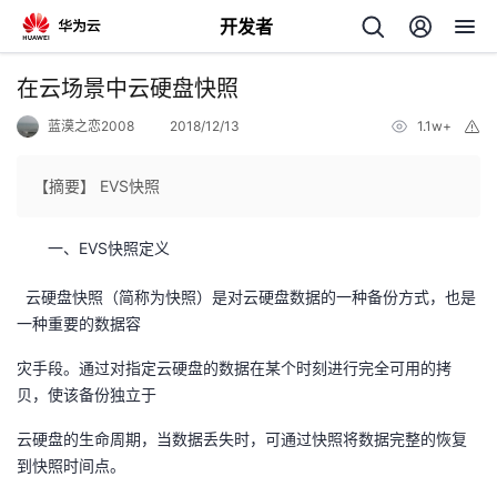
开发者
返
在云场景中云硬盘快照
回
蓝漠之恋2008
2018/12/13
1.1w+
举
报
【摘要】 EVS快照
一、EVS快照定义
个
云硬盘快照（简称为快照）是对云硬盘数据的一种备份方式，也是
我
人
一种重要的数据容
灾手段。通过对指定云硬盘的数据在某个时刻进行完全可用的拷
的
主
贝，使该备份独立于
开
页
云硬盘的生命周期，当数据丢失时，可通过快照将数据完整的恢复
到快照时间点。
发