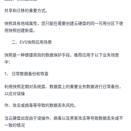
我
注
的
开
共享和迁移的重要方式。
的
Programs
发
快照具有地域属性，您只能在需要创建云硬盘的同一可用分区下使
用快照创建新盘。
支
者
二、EVS快照应用场景
持
学
快照是一种便捷高效的数据保护手段，推荐应用于以下业务场景
中：
我
堂
1、 日常数据备份和恢复
的
我
我
利用快照定期对系统盘、数据盘上的重要业务数据进行日常备份，
技
的
的
我
以应对误操
作、攻击或病毒等导致的数据丢失风险。
术
云
课
的
我
当云硬盘出现由于误操作、病毒以及黑客攻击等导致数据丢失或不
支
声
程
认
的
我
一致的情况