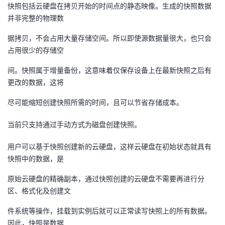
快照包括云硬盘在拷贝开始的时间点的静态映像。生成的快照数据
者
并非完整的物理数
据拷贝，不会占用大量存储空间。所以即使源数据量很大，也只会
我
占用很少的存储空
的
我
间。快照属于增量备份，这意味着仅保存设备上在最新快照之后有
更改的数据，这将
博
的
我
尽可能缩短创建快照所需的时间，且可以节省存储成本。
客
论
的
我
当前只支持通过手动方式为磁盘创建快照。
坛
圈
的
我
用户可以基于快照创建新的云硬盘，这样云硬盘在初始状态就具有
快照中的数据，是
子
直
的
我
原始云硬盘的精确副本，通过快照创建的云硬盘不需要再进行分
我
播
活
的
区、格式化及创建文
件系统等操作，挂载到实例后就可以正常读写快照上的所有数据。
我
动
关
的
因此，快照是数据