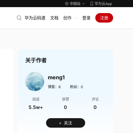
中国站
华为云App
华为云码道
文档
创作
登录
注册
关于作者
meng1
博客：
8
粉丝：
0
阅读
获赞
评论
5.5w+
0
0
+ 关注