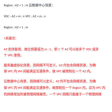
云数据中心场景：
Region : AZ = 1 : m
VDC : AZ = m : n VPC : AZ = m : n
Region : AZ = 1 : m
关键点：
<
支持复用，故比例基值为
，即
个
可以给多个
或多
AZ
m : 1
1
AZ
VDC
个
使用。
VPC
服务器虚拟化场景，因网络不可定义，
内包含网络资源，为确
AZ
保
内
间能满足互通条件，故
被限制在一个
内。
VPC
VM
VPC
AZ
云数据中心场景，因网络可以定义，
内不包含网络资源，为确
AZ
保
内
间能满足互通条件，故限制在一个
内，且为
内
VPC
VM
Region
VPC
的网络增加所属物理网络属性，一个
网络只能属于一个物理网络
VPC