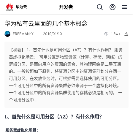
开发者
返
华为私有云里面的几个基本概念
回
FREEMAN-Y
2019/01/10
1.5w+
举
报
【摘要】 1、首先什么是可用分区（AZ）？有什么作用？ 服务
器虚拟化场景： 可用分区是物理资源（计算、存储、网络）的
逻辑分区，是面向用户的资源的集合，其物理网络是二层互通
个
的。一般按照如下原则，将资源分区中的资源集群划分在同一
可用分区。在发放业务时，可根据需要选择使用的可用分区。
我
人
一个可用分区中的所有资源集群必须来源于一个虚拟化环境。
一个可用分区中的所有资源集群使用的存储必须是相同的。 一
的
主
个可用分区中...
开
页
1、首先什么是可用分区（AZ）？有什么作用？
发
服务器虚拟化场景：