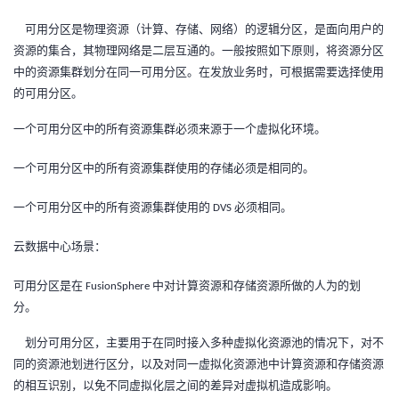
者
可用分区是物理资源（计算、存储、网络）的逻辑分区，是面向用户的
资源的集合，其物理网络是二层互通的。一般按照如下原则，将资源分区
中的资源集群划分在同一可用分区。在发放业务时，可根据需要选择使用
我
的可用分区。
的
我
一个可用分区中的所有资源集群必须来源于一个虚拟化环境。
博
的
我
一个可用分区中的所有资源集群使用的存储必须是相同的。
客
论
的
我
一个可用分区中的所有资源集群使用的
必须相同。
DVS
坛
圈
的
我
云数据中心场景：
可用分区是在
中对计算资源和存储资源所做的人为的划
子
直
的
我
FusionSphere
分。
我
播
活
的
划分可用分区，主要用于在同时接入多种虚拟化资源池的情况下，对不
同的资源池划进行区分，以及对同一虚拟化资源池中计算资源和存储资源
我
动
关
的
的相互识别，以免不同虚拟化层之间的差异对虚拟机造成影响。