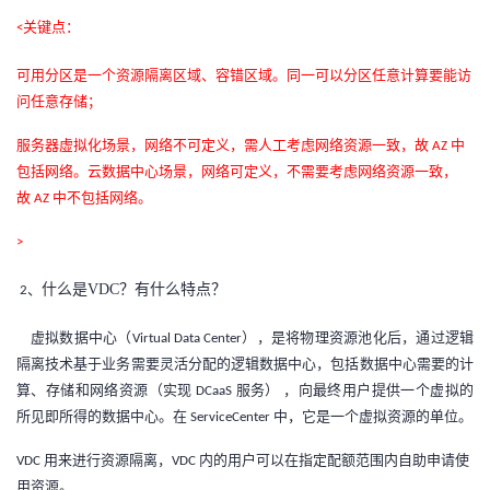
我
注
的
开
关键点：
<
的
可用分区是一个资源隔离区域、容错区域。同一可以分区任意计算要能访
Programs
发
问任意存储；
支
者
服务器虚拟化场景，网络不可定义，需人工考虑网络资源一致，故
中
AZ
包括网络。云数据中心场景，网络可定义，不需要考虑网络资源一致，
持
学
故
中不包括网络。
AZ
我
堂
>
的
我
什么是VDC？有什么特点？
2、
我
虚拟数据中心（
），是将物理资源池化后，通过逻辑
Virtual Data Center
技
的
的
我
隔离技术基于业务需要灵活分配的逻辑数据中心，包括数据中心需要的计
算、存储和网络资源（实现
服务）
，向最终用户提供一个虚拟的
DCaaS
术
云
课
的
我
所见即所得的数据中心。在
中，它是一个虚拟资源的单位。
ServiceCenter
支
声
程
认
的
我
用来进行资源隔离，
内的用户可以在指定配额范围内自助申请使
VDC
VDC
用资源。