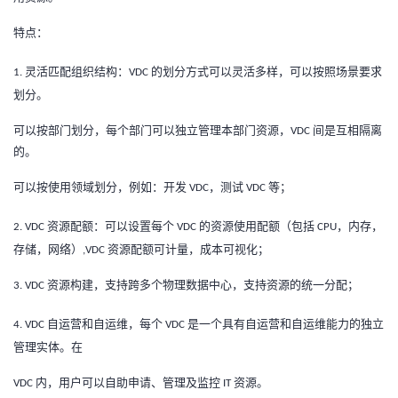
持
建
证
实
的
特点：
议
验
收
灵活匹配组织结构：
的划分方式可以灵活多样，可以按照场景要求
1.
VDC
划分。
藏
可以按部门划分，每个部门可以独立管理本部门资源，
间是互相隔离
VDC
的。
可以按使用领域划分，例如：开发
，测试
等；
VDC
VDC
资源配额：可以设置每个
的资源使用配额（包括
，内存，
2.
VDC
VDC
CPU
存储，网络）
资源配额可计量，成本可视化；
,VDC
资源构建，支持跨多个物理数据中心，支持资源的统一分配；
3.
VDC
自运营和自运维，每个
是一个具有自运营和自运维能力的独立
4.
VDC
VDC
管理实体。在
内，用户可以自助申请、管理及监控
资源。
VDC
IT