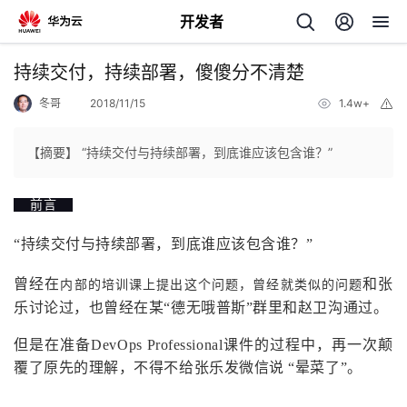
开发者
返
持续交付，持续部署，傻傻分不清楚
回
冬哥
2018/11/15
1.4w+
举
报
【摘要】 “持续交付与持续部署，到底谁应该包含谁？”
前言
个
“持续交付与持续部署，到底谁应该包含谁？”
我
人
曾经在
和张
内部的培训课上提出这个问题，曾经就类似的问题
我
的
主
乐讨论过，也曾经在某“德无哦普斯”群里和赵卫沟通过。
但是在准备DevOps Professional课件的过程中，再一次颠
我
的
开
页
覆了原先的理解，不得不给张乐发微信说 “晕菜了”。
我
的
开
发