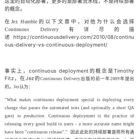
这里的自动化部署，更多的是部署流水线，不是持续部署
的概念。
在Jez Humble的以下文章中，对他为什么会选择
Continuous Delivery有详尽的描
https://continuousdelivery.com/2010/08/continu
述
ous-delivery-vs-continuous-deployment/
事实上，continuous deployment的概念是Timothy
Fitz，在Jez的
Continuous Delivery出版的前一年2009年提出
的。Jez认为：
“What makes continuous deployment special is deploying every
change that passes the automated tests (and optionally a short QA
gate)
to production
. Continuous deployment is the practice of
releasing every good build to users - a more accurate name might
have been "continuous release”.” 因此此处的持续部署是将所有通