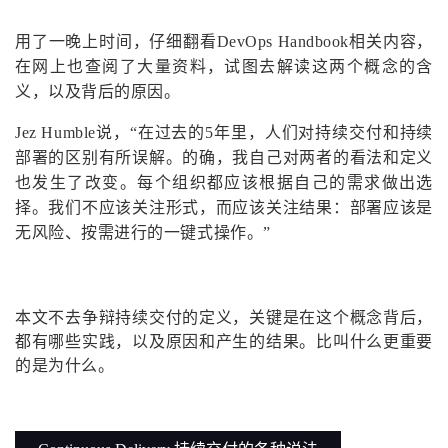
的
Programs
发
者
用了一晚上时间，仔细翻看DevOps Handbook相关内容，
在网上也查阅了大量资料，试图去解读这两个概念的含
支
者
我
义，以及背后的原因。
持
学
的
我
Jez Humble说，“在过去的5年里，人们对持续交付和持续
部署的区别有所误解。的确，我自己对两者的看法和定义
我
堂
博
的
我
也发生了改变。每个组织都应该根据自己的需求做出选
择。我们不应该关注形式，而应该关注结果：部署应该是
的
我
客
论
的
我
我
无风险、按需进行的一键式操作。”
技
的
坛
圈
的
我
的
我
本文不去争辩持续交付的定义，关键是在这个概念背后，
术
云
子
直
的
我
课
的
我
都有哪些实践，以及原因和产生的结果。比叫什么更重要
的是为什么。
支
声
播
活
的
程
认
的
我
持
建
动
关
证
实
的