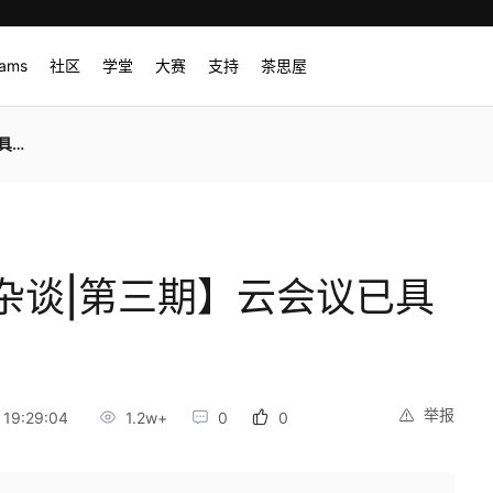
rams
社区
学堂
大赛
支持
茶思屋
能
杂谈|第三期】云会议已具
举报
19:29:04
1.2w+
0
0