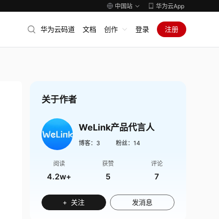
中国站
华为云App
华为云码道
文档
创作
登录
注册
关于作者
WeLink产品代言人
博客：
3
粉丝：
14
阅读
获赞
评论
4.2w+
5
7
+ 关注
发消息