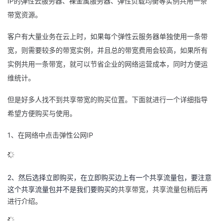
IP的弹性云服务器、裸金属服务器、弹性负载均衡等实例共用一条
带宽资源。
的
Programs
发
者
客户有大量业务在云上时，如果每个弹性云服务器单独使用一条带
支
者
我
宽，则需要较多的带宽实例，并且总的带宽费用会较高，如果所有
持
实例共用一条带宽，就可以节省企业的网络运营成本，同时方便运
学
的
我
维统计。
我
堂
博
的
我
但是好多人找不到共享带宽的购买位置。下面就进行一个详细指导
的
我
客
论
的
我
希望方便购买与使用。
我
1、在网络中点击弹性公网IP
技
的
坛
圈
的
我
的
我
术
云
子
直
的
我
课
的
我
2、然后选择立即购买，在立即购买边上有一个共享流量包，要注意
支
声
播
活
的
程
认
的
我
这个共享流量包并不是我们要购买的
共享带宽，共享流量包稍后再
进行介绍。
持
建
动
关
证
实
的