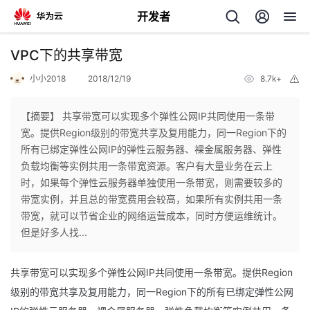
开发者
返
VPC下的共享带宽
回
小小2018
2018/12/19
8.7k+
举
报
【摘要】 共享带宽可以实现多个弹性公网IP共同使用一条带
宽。提供Region级别的带宽共享及复用能力，同一Region下的
所有已绑定弹性公网IP的弹性云服务器、裸金属服务器、弹性
个
负载均衡等实例共用一条带宽资源。客户有大量业务在云上
时，如果每个弹性云服务器单独使用一条带宽，则需要较多的
我
人
带宽实例，并且总的带宽费用会较高，如果所有实例共用一条
带宽，就可以节省企业的网络运营成本，同时方便运维统计。
我
的
主
但是好多人找...
我
的
开
页
共享带宽可以实现多个弹性公网IP共同使用一条带宽。提供Region
级别的带宽共享及复用能力，同一Region下的所有已绑定弹性公网
我
的
开
发