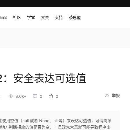
rams
社区
学堂
大赛
支持
茶思屋
2：安全表达可选值
举报
2
8.6k+
0
0
空值（null 或者 None、nil 等）来表达可选值，可谓简单
的地方判断相应的值是否为空，一旦疏忽大意就可能导致程序出