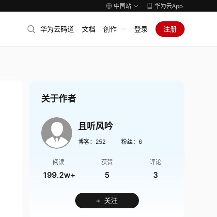
中国站
华为云App
华为云码道
文档
创作
登录
注册
关于作者
且听风吟
博客：
252
粉丝：
6
阅读
获赞
评论
199.2w+
5
3
+ 关注